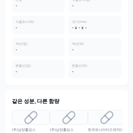
-
-
식별표시(뒤)
크기(mm)
-
- x - x -
색상(앞)
색상(뒤)
-
-
분할선(앞)
분할선(뒤)
-
-
같은 성분, 다른 함량
(주)삼양홀딩스
(주)삼양홀딩스
한국유나이티드제약(주)
(주