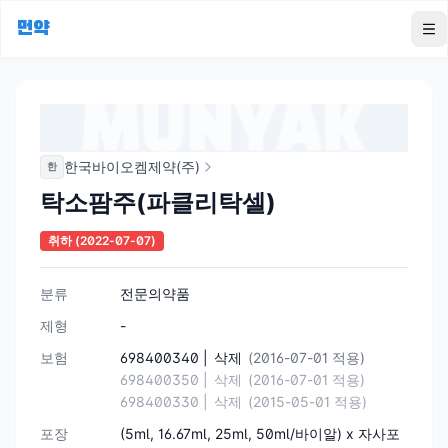
먼약
To
한국바이오켐제약(주)
한
탁소팜주(파클리탁셀)
취하
(2022-07-07)
분류
전문의약품
제형
-
보험
698400340 |
삭제
(2016-07-01 적용)
698400350 |
삭제
(2016-07-01 적용)
698400330 |
삭제
(2015-05-01 적용)
포장
(5ml, 16.67ml, 25ml, 50ml/바이알) x 자사포