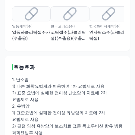
일동제약(주)
한국코러스(주)
한국화이자제약(주)
한미
일동파클리탁셀주사
코탁셀주(파클리탁
안자탁스주(파클리
팍
(수출용)
셀)(수출용)(수출
탁셀)
명:①Paclitaxel-
Asteria Inj.
②Kotaxel Inj.
③MEDIBILS
효능효과
Paclitaxel)
1. 난소암
1) 다른 화학요법제와 병용하여 1차 요법제로 사용
2) 표준 요법에 실패한 전이성 난소암의 치료에 2차
요법제로 사용
2. 유방암
1) 표준요법에 실패한 전이성 유방암의 치료에 2차
요법제로 사용
2) 결절 양성 유방암의 보조치료:표준 독소루비신 함유 병용
화학요법후 사용