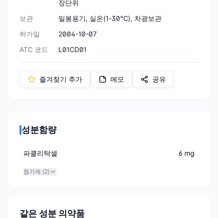
장단위
보관
밀봉용기, 실온(1-30℃), 차광보관
허가일
2004-10-07
ATC 코드
L01CD01
즐겨찾기 추가
메모
공유
성분함량
파클리탁셀
6 mg
첨가제 (
2
)
같은 성분 의약품