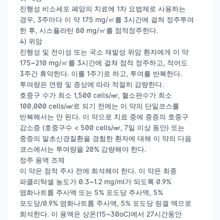
진행성 비소세포 폐암의 치료에 1차 요법제로 사용하는
경우, 3주마다 이 약 175 mg/㎡를 3시간에 걸쳐 정주투여
한 후, 시스플라틴 80 mg/㎡를 점적정주한다.
4) 위암
진행성 및 전이성 또는 국소 재발성 위암 환자에게 이 약
175~210 mg/㎡를 3시간에 걸쳐 점적 정주하고, 적어도
3주간 휴약한다. 이를 1주기로 하고, 투여를 반복한다.
투여량은 연령 및 증상에 따라 적절히 감량한다.
호중구 수가 최소 1,500 cells/㎣, 혈소판수가 최소
100,000 cells/㎣로 되기 전에는 이 약의 단일코스를
반복해서는 안 된다. 이 약으로 치료 중에 중증의 호중구
감소증 (호중구수 < 500 cells/㎣, 7일 이상 동안) 또는
중증의 말초신경질환을 경험한 환자에 대해 이 약의 다음
코스에서는 투여량을 20% 감량해야 한다.
정주 용액 조제
이 약은 점적 주사 전에 희석해야 한다. 이 약은 최종
파클리탁셀 농도가 0.3~1.2 mg/ml가 되도록 0.9%
염화나트륨 주사액 또는 5% 포도당 주사액, 5%
포도당/0.9% 염화나트륨 주사액, 5% 포도당 링겔 액으로
희석한다. 이 용액은 상온(15~30oC)에서 27시간동안