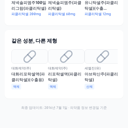
제넥솔피엠주100밀
제넥솔피엠주(파클
유니탁셀주(파클리
한
리그람(파클리탁셀)
리탁셀)
탁셀)(수출
(수
명:NeotaxlInj.)(수출
파클리탁셀 200mg
파클리탁셀 60mg
파클리탁셀 12mg
파클
용)
같은 성분, 다른 제형
대화제약(주)
대화제약(주)
세엘진(유)
대화리포락셀액(파
리포락셀액(파클리
아브락산주(파클리
클리탁셀)(수출용)
탁셀)
탁셀)
액제
액제
산제
최종 업데이트:
2016년 7월 1일
· 의약품 정보 변경일 기준