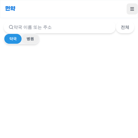
먼약
To
약국 이름 또는 주소
전체
약국
병원