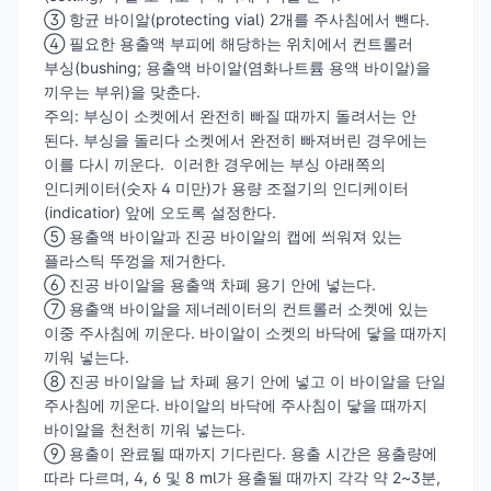
③ 항균 바이알(protecting vial) 2개를 주사침에서 뺀다.
④ 필요한 용출액 부피에 해당하는 위치에서 컨트롤러
부싱(bushing; 용출액 바이알(염화나트륨 용액 바이알)을
끼우는 부위)을 맞춘다.
주의: 부싱이 소켓에서 완전히 빠질 때까지 돌려서는 안
된다. 부싱을 돌리다 소켓에서 완전히 빠져버린 경우에는
이를 다시 끼운다. 이러한 경우에는 부싱 아래쪽의
인디케이터(숫자 4 미만)가 용량 조절기의 인디케이터
(indicatior) 앞에 오도록 설정한다.
⑤ 용출액 바이알과 진공 바이알의 캡에 씌워져 있는
플라스틱 뚜껑을 제거한다.
⑥ 진공 바이알을 용출액 차폐 용기 안에 넣는다.
⑦ 용출액 바이알을 제너레이터의 컨트롤러 소켓에 있는
이중 주사침에 끼운다. 바이알이 소켓의 바닥에 닿을 때까지
끼워 넣는다.
⑧ 진공 바이알을 납 차폐 용기 안에 넣고 이 바이알을 단일
주사침에 끼운다. 바이알의 바닥에 주사침이 닿을 때까지
바이알을 천천히 끼워 넣는다.
⑨ 용출이 완료될 때까지 기다린다. 용출 시간은 용출량에
따라 다르며, 4, 6 및 8 ml가 용출될 때까지 각각 약 2~3분,