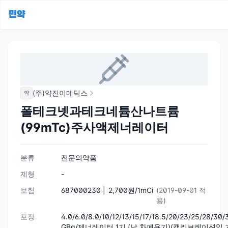
먼약
(주)약진이메딕스
약
폴테크넷과테크네튬산나트륨
(99mTc)주사액제너레이터
분류
전문의약품
제형
-
보험
687000230 |
2,700원/1mCi
(2019-09-01 적
용)
포장
4.0/6.0/8.0/10/12/13/15/17/18.5/20/23/25/28/30
GBq/제너레이터 1기 (납 차폐용기)(캘리브레이션일 