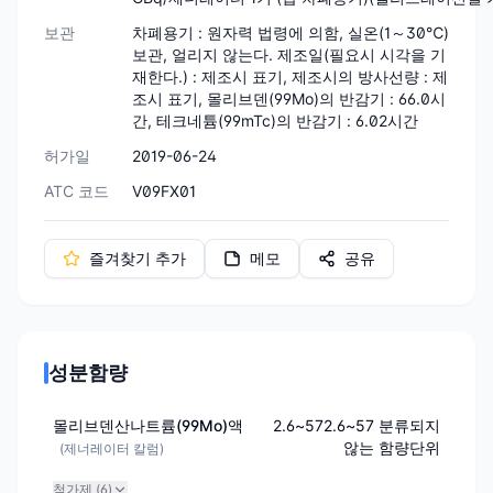
보관
차폐용기 : 원자력 법령에 의함, 실온(1～30℃)
보관, 얼리지 않는다. 제조일(필요시 시각을 기
재한다.) : 제조시 표기, 제조시의 방사선량 : 제
조시 표기, 몰리브덴(99Mo)의 반감기 : 66.0시
간, 테크네튬(99mTc)의 반감기 : 6.02시간
허가일
2019-06-24
ATC 코드
V09FX01
즐겨찾기 추가
메모
공유
성분함량
몰리브덴산나트륨(99Mo)액
2.6~572.6~57 분류되지
않는 함량단위
(
제너레이터 칼럼
)
첨가제 (
6
)