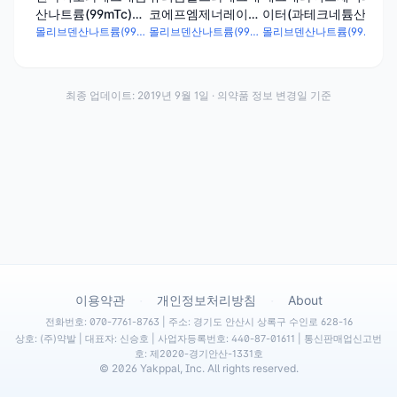
산나트륨(99mTc)주
코에프엠제너레이터
이터(과테크네튬산
트륨
사액제너레이터
(과테크네튬산나트
나트륨(99mTc)주사
제
몰리브덴산나트륨(99Mo)액
몰리브덴산나트륨(99Mo)액
몰리브덴산나트륨(99Mo)액
륨(99mTc)주사액제
액제너레이터)
너레이터)
최종 업데이트:
2019년 9월 1일
· 의약품 정보 변경일 기준
·
·
이용약관
개인정보처리방침
About
전화번호: 070-7761-8763 | 주소: 경기도 안산시 상록구 수인로 628-16
상호: (주)약발 | 대표자: 신승호 | 사업자등록번호: 440-87-01611 | 통신판매업신고번
호: 제2020-경기안산-1331호
©
2026
Yakppal, Inc. All rights reserved.