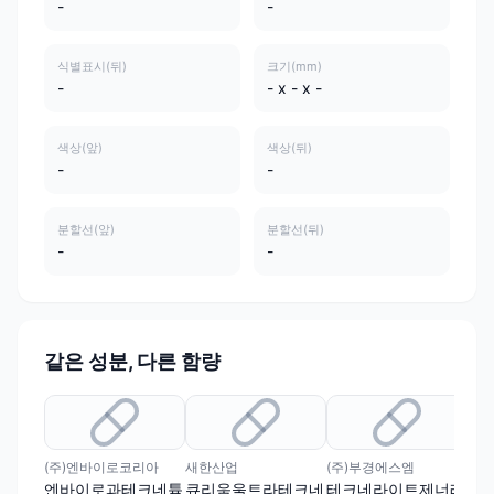
-
-
식별표시(뒤)
크기(mm)
-
- x - x -
색상(앞)
색상(뒤)
-
-
분할선(앞)
분할선(뒤)
-
-
같은 성분, 다른 함량
유
(주)엔바이로코리아
새한산업
(주)부경에스엠
한국
엔바이로과테크네튬
큐리움울트라테크네
테크네라이트제너레
캐