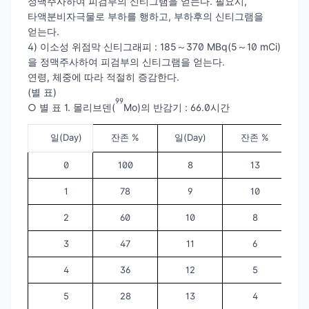
정맥주사하여 피검부의 신티그램을 얻는다. 필요시,
타액분비자극물로 부하를 행하고, 부하후의 신티그램을
얻는다.
4) 이소성 위점막 신티그래피 : 185～370 MBq(5～10 mCi)
을 정맥주사하여 피검부의 신티그램을 얻는다.
연령, 체중에 따라 적절히 증감한다.
(별 표)
99
○ 별 표 1. 몰리브덴(
Mo)의 반감기 : 66.0시간
일(Day)
잔존 %
일(Day)
잔존 %
0
100
8
13
1
78
9
10
2
60
10
8
3
47
11
6
4
36
12
5
5
28
13
4