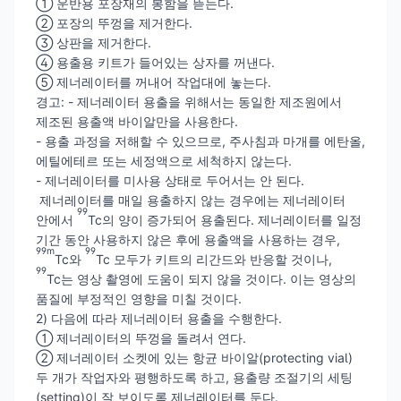
① 운반용 포장재의 봉함을 뜯는다.
② 포장의 뚜껑을 제거한다.
③ 상판을 제거한다.
④ 용출용 키트가 들어있는 상자를 꺼낸다.
⑤ 제너레이터를 꺼내어 작업대에 놓는다.
경고: - 제너레이터 용출을 위해서는 동일한 제조원에서
제조된 용출액 바이알만을 사용한다.
- 용출 과정을 저해할 수 있으므로, 주사침과 마개를 에탄올,
에틸에테르 또는 세정액으로 세척하지 않는다.
- 제너레이터를 미사용 상태로 두어서는 안 된다.
제너레이터를 매일 용출하지 않는 경우에는 제너레이터
99
안에서
Tc의 양이 증가되어 용출된다. 제너레이터를 일정
기간 동안 사용하지 않은 후에 용출액을 사용하는 경우,
99m
99
Tc와
Tc 모두가 키트의 리간드와 반응할 것이나,
99
Tc는 영상 촬영에 도움이 되지 않을 것이다. 이는 영상의
품질에 부정적인 영향을 미칠 것이다.
2) 다음에 따라 제너레이터 용출을 수행한다.
① 제너레이터의 뚜껑을 돌려서 연다.
② 제너레이터 소켓에 있는 항균 바이알(protecting vial)
두 개가 작업자와 평행하도록 하고, 용출량 조절기의 세팅
(setting)이 잘 보이도록 제너레이터를 둔다.