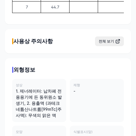
7
44.7
사용상 주의사항
전체 보기
외형정보
성상
제형
1. 제너레이터: 납차폐 전
-
용용기에 든 동위원소 발
생기, 2. 용출액 (과테크
네튬산나트륨[99mTc]주
사액): 무색의 맑은 액
모양
식별표시(앞)