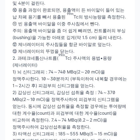
및 4분이 걸린다.
⑩ 용출 과정이 완료되면, 용출액이 든 바이알이 들어 있는
99m
납 차폐 용기를 빼서 용출된
Tc의 방사능량을 측정한다.
⑪ 빈 용출액 바이알을 이중 주사침에서 뺀다.
주의: 용출액 바이알을 좀 더 쉽게 빼려면, 컨트롤러의 부싱
(bushing)을 가능한 아래로 깊게(약 1.5 cm) 돌려 내린다.
⑫ 제너레이터의 주사침들을 항균 바이알로 덮는다.
⑬ 제너레이터의 뚜껑을 닫는다.
99m
2. 과테크네튬산나트륨(
Tc) 주사액의 용법•용량
(제너레이터)
1) 뇌 신티그래피 : 74～740 MBq(2～20 mCi)을
정맥주사한다. 10～30분까지 (부득이하여 내복할 경우에는
1～2시간 후) 피검부의 신티그램을 얻는다.
2) 갑상선 신티그래피, 갑상선 섭취율 측정 : 74～370
MBq(2～10 mCi)을 정맥주사하여 피검부의 신티그램을
얻는다. 동시에 갑상선 섭취율을 측정할 경우에는 투여량에
대한 계수율(count)과 피검부에 대한 계수율(count)을
비교하여 측정한다. 7.4～74 MBq(0.2～2 mCi)을
정맥주사하여 갑상선섭취율을 측정한다.
3) 타액선 신티그래피 : 185～555 MBq(5～15 mCi)을