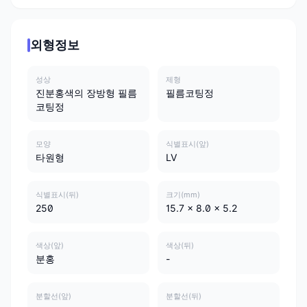
외형정보
성상
제형
진분홍색의 장방형 필름
필름코팅정
코팅정
모양
식별표시(앞)
타원형
LV
식별표시(뒤)
크기(mm)
250
15.7 x 8.0 x 5.2
색상(앞)
색상(뒤)
분홍
-
분할선(앞)
분할선(뒤)