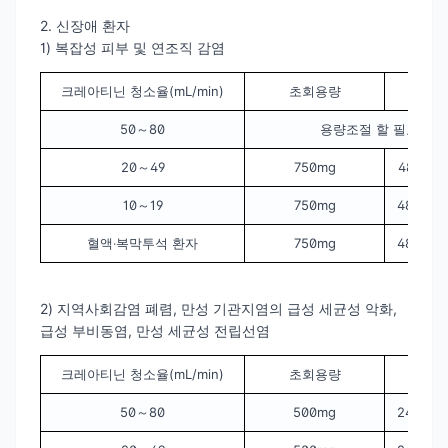
2. 신장애 환자
1) 복잡성 피부 및 연조직 감염
크레아티닌 청소율(mL/min)
초회용량
유
50～80
용량조절 할 필요 없
20～49
750mg
48시간마
10～19
750mg
48시간마
혈액‧복막투석 환자
750mg
48시간마
2) 지역사회감염 폐렴, 만성 기관지염의 급성 세균성 악화,
급성 부비동염, 만성 세균성 전립선염
크레아티닌 청소율(mL/min)
초회용량
유
50～80
500mg
24시간마