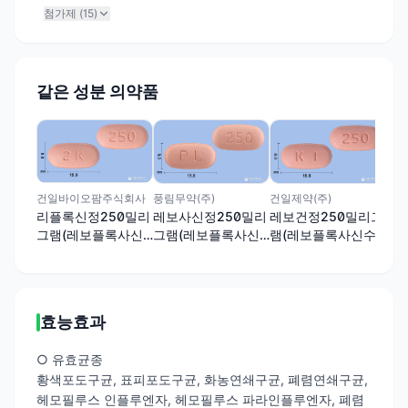
첨가제 (
15
)
같은 성분 의약품
(주
레
그
수화
건일바이오팜주식회사
풍림무약(주)
건일제약(주)
리플록신정250밀리
레보사신정250밀리
레보건정250밀리그
그램(레보플록사신
그램(레보플록사신
램(레보플록사신수
수화물)
수화물)
화물)
효능효과
○ 유효균종
황색포도구균, 표피포도구균, 화농연쇄구균, 폐렴연쇄구균,
헤모필루스 인플루엔자, 헤모필루스 파라인플루엔자, 폐렴