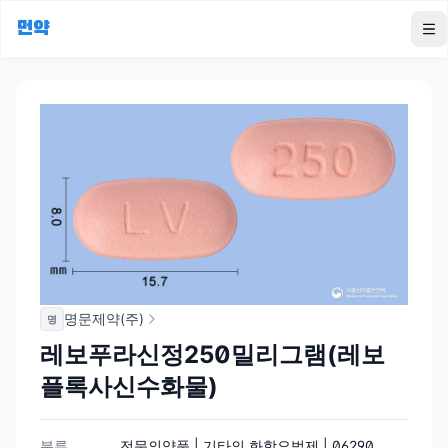
먼약
To
명문제약(주)
명
레보푸라신정250밀리그램(레보
플록사신수화물)
분류
전문의약품 | 기타의 화학요법제 | 06290