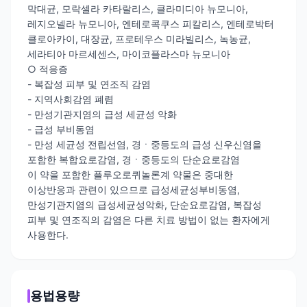
막대균, 모락셀라 카타랄리스, 클라미디아 뉴모니아,
레지오넬라 뉴모니아, 엔테로콕쿠스 피칼리스, 엔테로박터
클로아카이, 대장균, 프로테우스 미라빌리스, 녹농균,
세라티아 마르세센스, 마이코플라스마 뉴모니아
○ 적응증
- 복잡성 피부 및 연조직 감염
- 지역사회감염 폐렴
- 만성기관지염의 급성 세균성 악화
- 급성 부비동염
- 만성 세균성 전립선염, 경ㆍ중등도의 급성 신우신염을
포함한 복합요로감염, 경ㆍ중등도의 단순요로감염
이 약을 포함한 플루오로퀴놀론계 약물은 중대한
이상반응과 관련이 있으므로 급성세균성부비동염,
만성기관지염의 급성세균성악화, 단순요로감염, 복잡성
피부 및 연조직의 감염은 다른 치료 방법이 없는 환자에게
사용한다.
용법용량