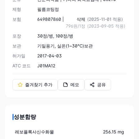
제형
필름코팅정
보험
649807860 |
삭제
(2025-11-01 적용)
796원/1정
(2023-09-05 적용)
포장
30정/병, 100정/병
보관
기밀용기, 실온(1~30℃)보관
허가일
2017-04-03
ATC 코드
J01MA12
즐겨찾기 추가
메모
공유
성분함량
레보플록사신수화물
256.15 mg