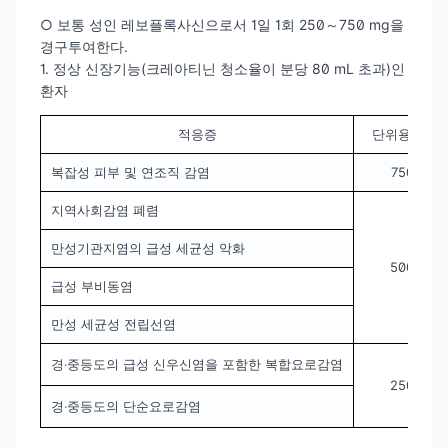
○ 보통 성인 레보플록사신으로서 1일 1회 250～750 mg을
경구투여한다.
1. 정상 신장기능(크레아티닌 청소율이 분당 80 mL 초과)인
환자
적응증
단위용량 및
복잡성 피부 및 연조직 감염
750mg 
지역사회감염 폐렴
만성기관지염의 급성 세균성 악화
500mg 
급성 부비동염
만성 세균성 전립선염
경‧중등도의 급성 신우신염을 포함한 복합요로감염
250mg 
경‧중등도의 단순요로감염