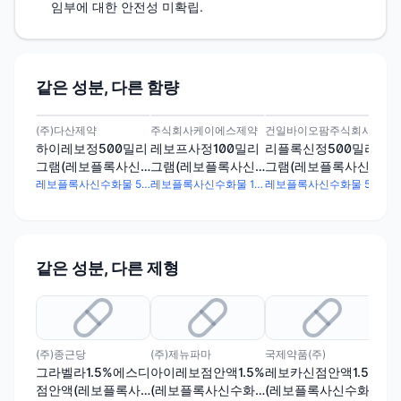
임부에 대한 안전성 미확립.
같은 성분, 다른 함량
(주)다산제약
주식회사케이에스제약
건일바이오팜주식회사
(주
하이레보정500밀리
레보프사정100밀리
리플록신정500밀리
하
그램(레보플록사신
그램(레보플록사신
그램(레보플록사신
그
수화물)
수화물)
수화물)
수화
레보플록사신수화물 512.3mg
레보플록사신수화물 102.49mg
레보플록사신수화물 512.3mg
같은 성분, 다른 제형
(주)종근당
(주)제뉴파마
국제약품(주)
아주
그라벨라1.5%에스디
아이레보점안액1.5%
레보카신점안액1.5%
크록
점안액(레보플록사
(레보플록사신수화
(레보플록사신수화
(