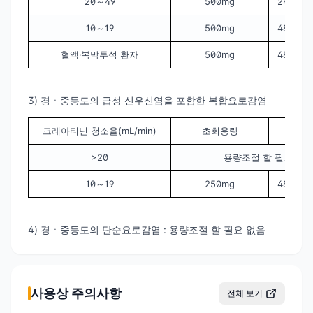
20～49
500mg
24시간마
10～19
500mg
48시간마
혈액‧복막투석 환자
500mg
48시간마
3) 경ㆍ중등도의 급성 신우신염을 포함한 복합요로감염
크레아티닌 청소율(mL/min)
초회용량
유
>20
용량조절 할 필요 없
10～19
250mg
48시간마
4) 경ㆍ중등도의 단순요로감염 : 용량조절 할 필요 없음
사용상 주의사항
전체 보기