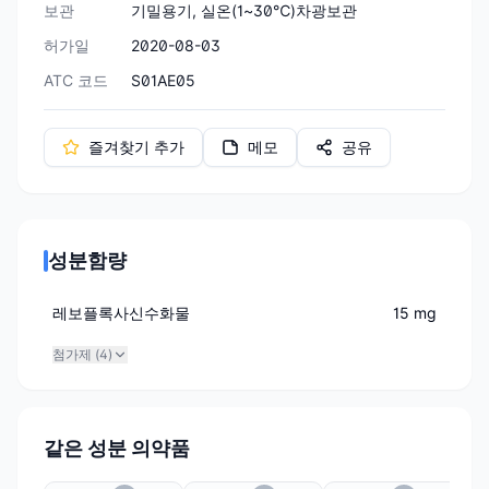
보관
기밀용기, 실온(1~30℃)차광보관
허가일
2020-08-03
ATC 코드
S01AE05
즐겨찾기 추가
메모
공유
성분함량
레보플록사신수화물
15 mg
첨가제 (
4
)
같은 성분 의약품