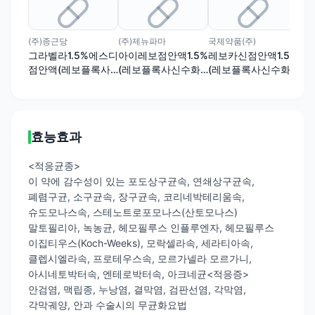
(주)종근당
(주)제뉴파마
국제약품(주)
아주
그라벨라1.5%에스디
아이레보점안액1.5%
레보카신점안액1.5%
크록
점안액(레보플록사
(레보플록사신수화
(레보플록사신수화
(
신수화물)(1회용)
물)
물)(1회용)
물)
효능효과
<적응균종>
이 약에 감수성이 있는 포도상구균속, 연쇄상구균속,
폐렴구균, 소구균속, 장구균속, 코리네박테리움속,
슈도모나스속, 스테노트로포모나스(산토모나스)
말토필리아, 녹농균, 헤모필루스 인플루엔자, 헤모필루스
이집티우스(Koch-Weeks), 모락셀라속, 세라티아속,
클렙시엘라속, 프로테우스속, 모르가넬라 모르가니,
아시네토박터속, 엔테로박터속, 아크네균<적응증>
안검염, 맥립종, 누낭염, 결막염, 검판선염, 각막염,
각막궤양, 안과 수술시의 무균화요법