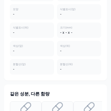
모양
식별표시(앞)
-
-
식별표시(뒤)
크기(mm)
-
- x - x -
색상(앞)
색상(뒤)
-
-
분할선(앞)
분할선(뒤)
-
-
같은 성분, 다른 함량