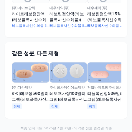
(주)라이트팜텍
대우제약(주)
대우제약(주)
(주
라이트레보점안액
레보틴점안액(레보
레보틴점안액1.5%
레
(레보플록사신수화
플록사신수화물)(수
(레보플록사신수화
액
물)
출용)
물)
화물
레보플록사신수화물 5mg
레보플록사신수화물 5mg
레보플록사신수화물 30mg
같은 성분, 다른 제형
(주
하
그
수화
정
(주)다산제약
주식회사케이에스제약
건일바이오팜주식회사
하이레보정500밀리
레보프사정100밀리
리플록신정500밀리
그램(레보플록사신
그램(레보플록사신
그램(레보플록사신
수화물)
수화물)
수화물)
정제
정제
정제
최종 업데이트:
2025년 3월 31일
· 의약품 정보 변경일 기준