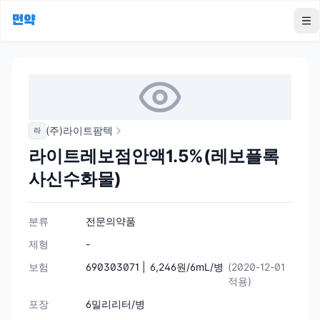
먼약
To
(주)라이트팜텍
라
라이트레보점안액1.5%(레보플록
사신수화물)
분류
전문의약품
제형
-
보험
690303071 |
6,246원/6mL/병
(2020-12-01
적용)
포장
6밀리리터/병