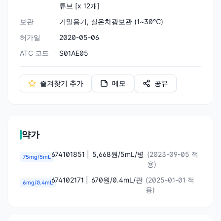
튜브 [x 12개]
보관
기밀용기, 실온차광보관 (1~30℃)
허가일
2020-05-06
ATC 코드
S01AE05
즐겨찾기 추가
메모
공유
약가
674101851 |
5,668원/5mL/병
(2023-09-05 적
75mg/5mL
용)
674102171 |
670원/0.4mL/관
(2025-01-01 적
6mg/0.4mL
용)