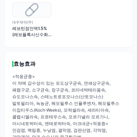
대우제약(주)
레보틴점안액1.5%
(레보플록사신수화
물)
효능효과
<적응균종>
이 약에 감수성이 있는 포도상구균속, 연쇄상구균속,
폐렴구균, 소구균속, 장구균속, 코리네박테리움속,
슈도모나스속, 스테노트로포모나스(산토모나스)
말토필리아, 녹농균, 헤모필루스 인플루엔자, 헤모필루스
이집티우스(Koch-Weeks), 모락셀라속, 세라티아속,
클렙시엘라속, 프로테우스속, 모르가넬라 모르가니,
아시네토박터속, 엔테로박터속, 아크네균<적응증>
안검염, 맥립종, 누낭염, 결막염, 검판선염, 각막염,
각막궤양, 안과 수술시의 무균화요법