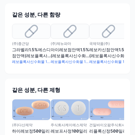
같은 성분, 다른 함량
(주)종근당
(주)제뉴파마
국제약품(주)
아주
그라벨라1.5%에스디
아이레보점안액1.5%
레보카신점안액1.5%
크록
점안액(레보플록사
(레보플록사신수화
(레보플록사신수화
(
신수화물)(1회용)
물)
물)(1회용)
물)
레보플록사신수화물 15mg
레보플록사신수화물 15mg
레보플록사신수화물 15mg
같은 성분, 다른 제형
(주
하
그
수화
정
(주)다산제약
주식회사케이에스제약
건일바이오팜주식회사
하이레보정500밀리
레보프사정100밀리
리플록신정500밀리