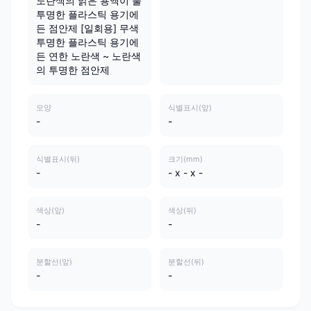
노란색의 맑은 용액이 불
투명한 플라스틱 용기에
든 점안제 [일회용] 무색
투명한 플라스틱 용기에
든 연한 노란색 ~ 노란색
의 투명한 점안제
모양
식별표시(앞)
-
-
식별표시(뒤)
크기(mm)
-
- x - x -
색상(앞)
색상(뒤)
-
-
분할선(앞)
분할선(뒤)
-
-