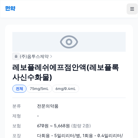
먼약
To
(주)옵투스제약
옵
레보플레쉬에프점안액(레보플록
사신수화물)
전체
75mg/5mL
6mg/0.4mL
분류
전문의약품
제형
-
보험
670원 ~ 5,668원
(함량 2종)
포장
다회용 - 5밀리리터/병, 1회용 - 0.4밀리리터/