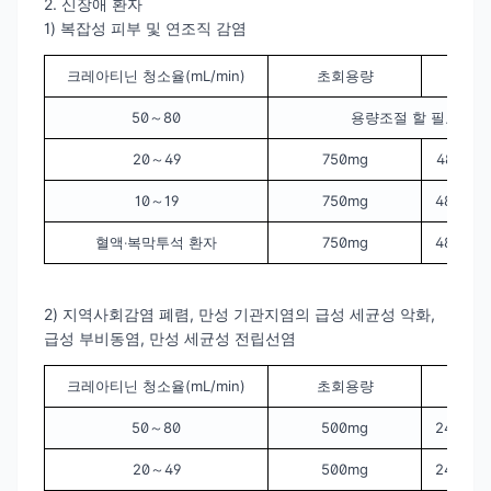
2. 신장애 환자
1) 복잡성 피부 및 연조직 감염
크레아티닌 청소율(mL/min)
초회용량
유
50～80
용량조절 할 필요 없
20～49
750mg
48시간마
10～19
750mg
48시간마
혈액‧복막투석 환자
750mg
48시간마
2) 지역사회감염 폐렴, 만성 기관지염의 급성 세균성 악화,
급성 부비동염, 만성 세균성 전립선염
크레아티닌 청소율(mL/min)
초회용량
유
50～80
500mg
24시간마
20～49
500mg
24시간마