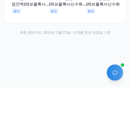
점안액(레보플록사
(레보플록사신수화
(레보플록사신수화
(
신수화물)(1회용)
물)
물)(1회용)
물)
점안
점안
점안
점
최종 업데이트:
2026년 3월 23일
· 의약품 정보 변경일 기준
AI 에
·
·
이용약관
개인정보처리방침
About
전화번호: 070-7761-8763 | 주소: 경기도 안산시 상록구 수인로 628-16
상호: (주)약발 | 대표자: 신승호 | 사업자등록번호: 440-87-01611 | 통신판매업신고번
호: 제2020-경기안산-1331호
©
2026
Yakppal, Inc. All rights reserved.