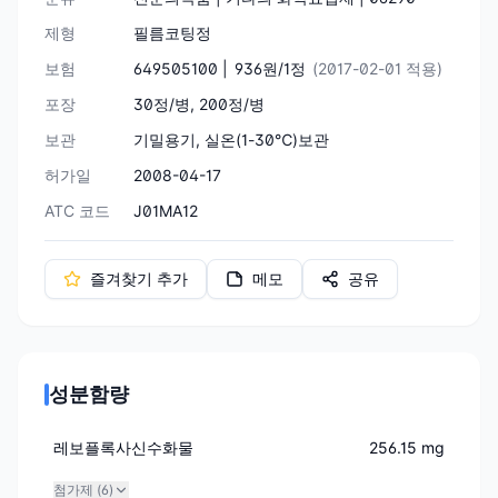
제형
필름코팅정
보험
649505100 |
936원/1정
(2017-02-01 적용)
포장
30정/병, 200정/병
보관
기밀용기, 실온(1-30℃)보관
허가일
2008-04-17
ATC 코드
J01MA12
즐겨찾기 추가
메모
공유
성분함량
레보플록사신수화물
256.15 mg
첨가제 (
6
)