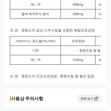
10～19
500mg
48시간마
혈액‧복막투석 환자
500mg
48시간마
3) 경ㆍ중등도의 급성 신우신염을 포함한 복합요로감염
크레아티닌 청소율(mL/min)
초회용량
유
>20
용량조절 할 필요 없
10～19
250mg
48시간마
4) 경ㆍ중등도의 단순요로감염 : 용량조절 할 필요 없음
사용상 주의사항
전체 보기