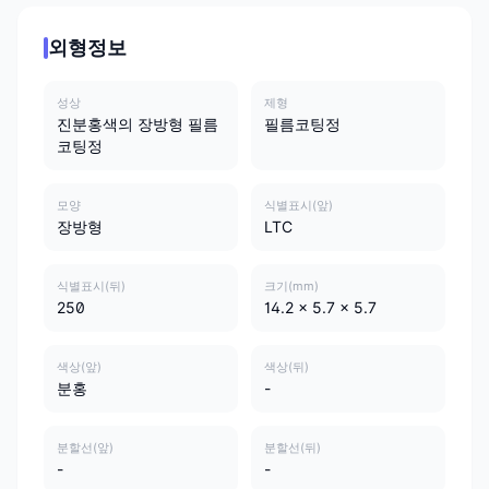
외형정보
성상
제형
진분홍색의 장방형 필름
필름코팅정
코팅정
모양
식별표시(앞)
장방형
LTC
식별표시(뒤)
크기(mm)
250
14.2 x 5.7 x 5.7
색상(앞)
색상(뒤)
분홍
-
분할선(앞)
분할선(뒤)
-
-