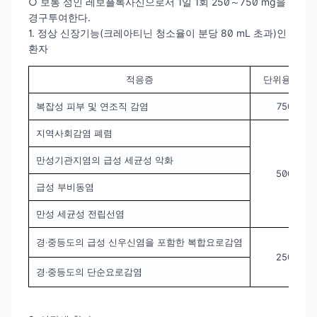
○ 보통 성인 레보플록사신으로서 1일 1회 250～750 mg을
경구투여한다.
1. 정상 신장기능(크레아티닌 청소율이 분당 80 mL 초과)인
환자
적응증
단위용량 및
복잡성 피부 및 연조직 감염
750mg 
지역사회감염 폐렴
만성기관지염의 급성 세균성 악화
500mg 
급성 부비동염
만성 세균성 전립선염
경‧중등도의 급성 신우신염을 포함한 복합요로감염
250mg 
경‧중등도의 단순요로감염