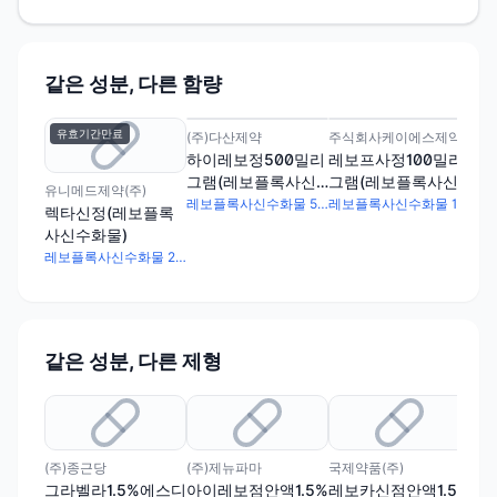
같은 성분, 다른 함량
유효기간만료
(주)다산제약
주식회사케이에스제약
건일
하이레보정500밀리
레보프사정100밀리
리
그램(레보플록사신
그램(레보플록사신
그
유니메드제약(주)
수화물)
수화물)
수화
레보플록사신수화물 512.3mg
레보플록사신수화물 102.49mg
렉타신정(레보플록
사신수화물)
레보플록사신수화물 200mg
같은 성분, 다른 제형
(주)종근당
(주)제뉴파마
국제약품(주)
아주
그라벨라1.5%에스디
아이레보점안액1.5%
레보카신점안액1.5%
크록