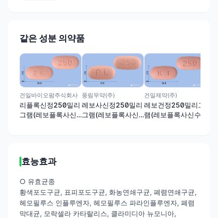
같은 성분 의약품
(주
레
그
수화
건일바이오팜주식회사
풍림무약(주)
건일제약(주)
리플록신정250밀리
레보사신정250밀리
레보건정250밀리그
그램(레보플록사신
그램(레보플록사신
램(레보플록사신수
수화물)
수화물)
화물)
효능효과
○ 유효균종
황색포도구균, 표피포도구균, 화농연쇄구균, 폐렴연쇄구균,
헤모필루스 인플루엔자, 헤모필루스 파라인플루엔자, 폐렴
막대균, 모락셀라 카타랄리스, 클라미디아 뉴모니아,