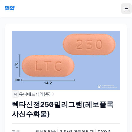
먼약
To
유니메드제약(주)
니
렉타신정250밀리그램(레보플록
사신수화물)
분류
전문의약품 | 기타의 화학요법제 | 06290