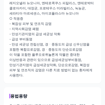
레지오넬라 뉴모니아, 엔테로콕쿠스 피칼리스, 엔테로박터
클로아카이, 대장균, 프로테우스 미라빌리스, 녹농균,
세라티아 마르세센스, 마이코플라스마 뉴모니아
○ 적응증
- 복잡성 피부 및 연조직 감염
- 지역사회감염 폐렴
- 만성기관지염의 급성 세균성 악화
- 급성 부비동염
- 만성 세균성 전립선염, 경ㆍ중등도의 급성 신우신염을
포함한 복합요로감염, 경ㆍ중등도의 단순요로감염
이 약을 포함한 플루오로퀴놀론계 약물은 중대한
이상반응과 관련이 있으므로 급성세균성부비동염,
만성기관지염의 급성세균성악화, 단순요로감염, 복잡성
피부 및 연조직의 감염은 다른 치료 방법이 없는 환자에게
사용한다.
용법용량