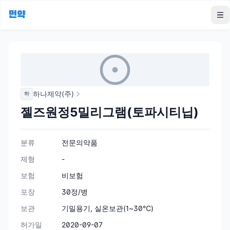
먼약
To
하나제약(주)
하
젤즈원정5밀리그램(토파시티닙)
분류
전문의약품
제형
-
보험
비보험
포장
30정/병
보관
기밀용기, 실온보관(1~30℃)
허가일
2020-09-07