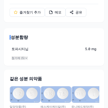
즐겨찾기 추가
메모
공유
성분함량
토파시티닙
5.0 mg
첨가제 (
5
)
같은 성분 의약품
한림
잭
(토
일양약품(주)
에스케이케미칼(주)
유니메드제약(주)