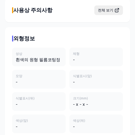
사용상 주의사항
전체 보기
외형정보
성상
제형
흰색의 원형 필름코팅정
-
모양
식별표시(앞)
-
-
식별표시(뒤)
크기(mm)
-
- x - x -
색상(앞)
색상(뒤)
-
-