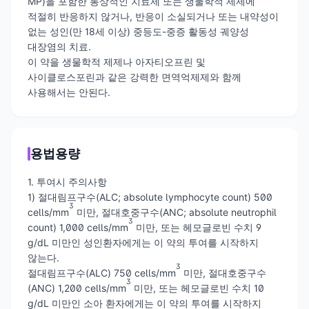
MP)을 포함한 통상적인 치료제 또는 생물학적 제제에
적절히 반응하지 않거나, 반응이 소실되거나 또는 내약성이
없는 성인(만 18세 이상) 중등도-중증 활동성 궤양성
대장염의 치료.
이 약을 생물학적 제제나 아자티오프린 및
사이클로스포린과 같은 강력한 면역억제제와 함께
사용해서는 안된다.
용법용량
1. 투여시 주의사항
1) 절대림프구수(ALC; absolute lymphocyte count) 500
3
cells/mm
미만, 절대호중구수(ANC; absolute neutrophil
3
count) 1,000 cells/mm
미만, 또는 헤모글로빈 수치 9
g/dL 미만인 성인환자에게는 이 약의 투여를 시작하지
않는다.
3
절대림프구수(ALC) 750 cells/mm
미만, 절대호중구수
3
(ANC) 1,200 cells/mm
미만, 또는 헤모글로빈 수치 10
g/dL 미만인 소아 환자에게는 이 약의 투여를 시작하지