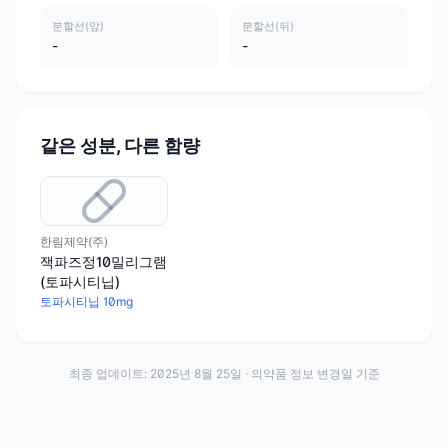
분할선(앞)
분할선(뒤)
-
-
같은 성분, 다른 함량
한림제약(주)
잭파즈정10밀리그램
(토파시티닙)
토파시티닙 10mg
최종 업데이트:
2025년 8월 25일
· 의약품 정보 변경일 기준