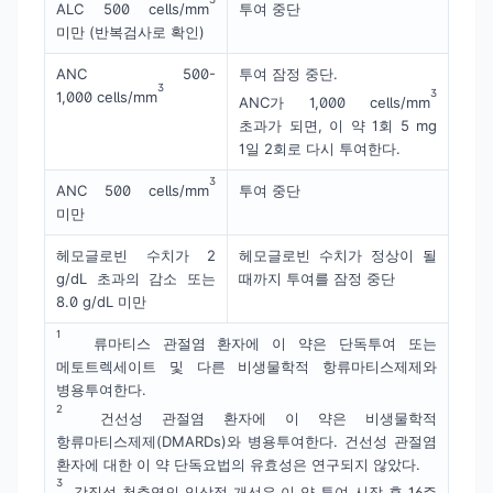
ALC 500 cells/mm
투여 중단
미만 (반복검사로 확인)
ANC 500-
투여 잠정 중단.
3
3
1,000 cells/mm
ANC가 1,000 cells/mm
초과가 되면, 이 약 1회 5 mg
1일 2회로 다시 투여한다.
3
ANC 500 cells/mm
투여 중단
미만
헤모글로빈 수치가 2
헤모글로빈 수치가 정상이 될
g/dL 초과의 감소 또는
때까지 투여를 잠정 중단
8.0 g/dL 미만
1
류마티스 관절염 환자에 이 약은 단독투여 또는
메토트렉세이트 및 다른 비생물학적 항류마티스제제와
병용투여한다.
2
건선성 관절염 환자에 이 약은 비생물학적
항류마티스제제(DMARDs)와 병용투여한다. 건선성 관절염
환자에 대한 이 약 단독요법의 유효성은 연구되지 않았다.
3
강직성 척추염의 임상적 개선은 이 약 투여 시작 후 16주