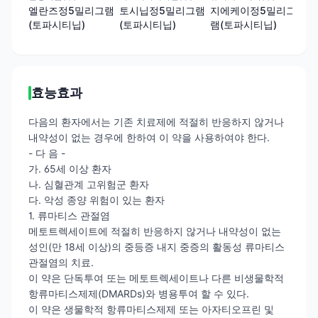
엘란즈정5밀리그램
토시닙정5밀리그램
지에케이정5밀리그
(토파시티닙)
(토파시티닙)
램(토파시티닙)
효능효과
다음의 환자에서는 기존 치료제에 적절히 반응하지 않거나
내약성이 없는 경우에 한하여 이 약을 사용하여야 한다.
- 다 음 -
가. 65세 이상 환자
나. 심혈관계 고위험군 환자
다. 악성 종양 위험이 있는 환자
1. 류마티스 관절염
메토트렉세이트에 적절히 반응하지 않거나 내약성이 없는
성인(만 18세 이상)의 중등증 내지 중증의 활동성 류마티스
관절염의 치료.
이 약은 단독투여 또는 메토트렉세이트나 다른 비생물학적
항류마티스제제(DMARDs)와 병용투여 할 수 있다.
이 약은 생물학적 항류마티스제제 또는 아자티오프린 및