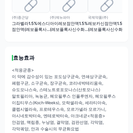
(주)종근당
(주)제뉴파마
국제약품(주)
아주
그라벨라1.5%에스디
아이레보점안액1.5%
레보카신점안액1.5%
크록
점안액(레보플록사
(레보플록사신수화
(레보플록사신수화
(
신수화물)(1회용)
물)
물)(1회용)
물)
효능효과
<적응균종>
이 약에 감수성이 있는 포도상구균속, 연쇄상구균속,
폐렴구균, 소구균속, 장구균속, 코리네박테리움속,
슈도모나스속, 스테노트로포모나스(산토모나스)
말토필리아, 녹농균, 헤모필루스 인플루엔자, 헤모필루스
이집티우스(Koch-Weeks), 모락셀라속, 세라티아속,
클렙시엘라속, 프로테우스속, 모르가넬라 모르가니,
아시네토박터속, 엔테로박터속, 아크네균<적응증>
안검염, 맥립종, 누낭염, 결막염, 검판선염, 각막염,
각막궤양, 안과 수술시의 무균화요법