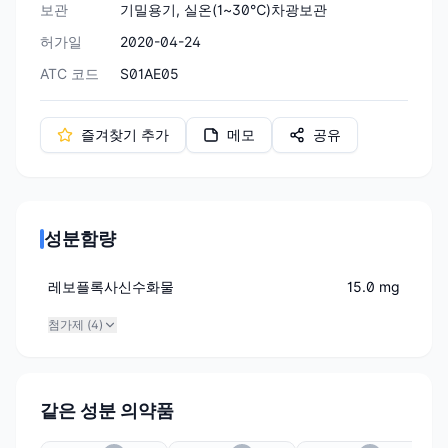
보관
기밀용기, 실온(1~30℃)차광보관
허가일
2020-04-24
ATC 코드
S01AE05
즐겨찾기 추가
메모
공유
성분함량
레보플록사신수화물
15.0 mg
첨가제 (
4
)
같은 성분 의약품