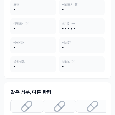
모양
식별표시(앞)
-
-
식별표시(뒤)
크기(mm)
-
- x - x -
색상(앞)
색상(뒤)
-
-
분할선(앞)
분할선(뒤)
-
-
같은 성분, 다른 함량