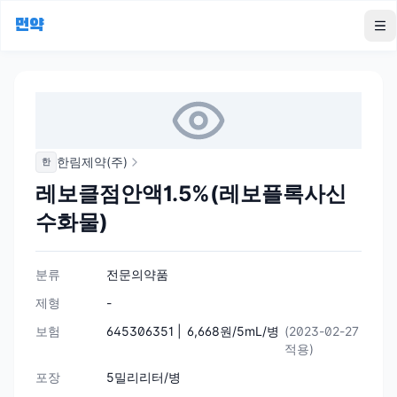
먼약
To
한림제약(주)
한
레보클점안액1.5%(레보플록사신
수화물)
분류
전문의약품
제형
-
보험
645306351 |
6,668원/5mL/병
(2023-02-27
적용)
포장
5밀리리터/병