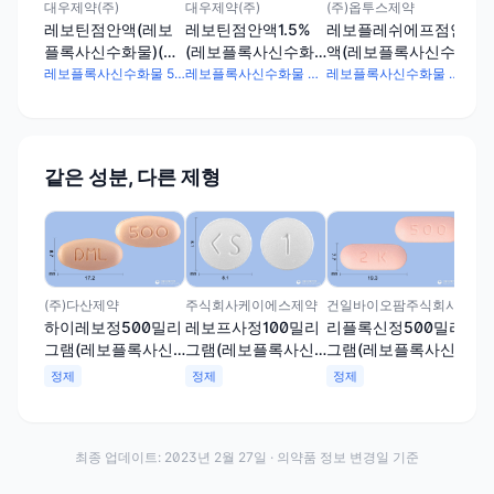
대우제약(주)
대우제약(주)
(주)옵투스제약
국제
레보틴점안액(레보
레보틴점안액1.5%
레보플레쉬에프점안
국
플록사신수화물)(수
(레보플록사신수화
액(레보플록사신수
화
출용)
물)
화물)
레보플록사신수화물 5mg
레보플록사신수화물 30mg
레보플록사신수화물 30mg
같은 성분, 다른 제형
(주
하
그
수화
정
(주)다산제약
주식회사케이에스제약
건일바이오팜주식회사
하이레보정500밀리
레보프사정100밀리
리플록신정500밀리
그램(레보플록사신
그램(레보플록사신
그램(레보플록사신
수화물)
수화물)
수화물)
정제
정제
정제
최종 업데이트:
2023년 2월 27일
· 의약품 정보 변경일 기준