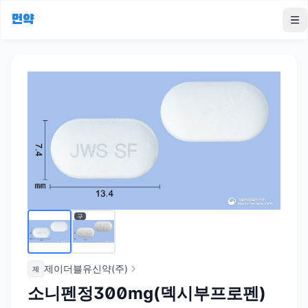
먼약
To
구
제이더블유신약(주)
제
소니펜정300mg(덱시부프로펜)