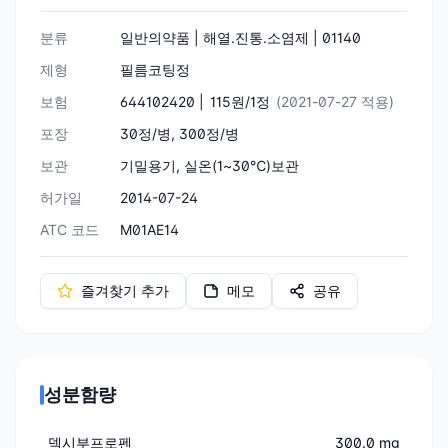
분류
일반의약품 | 해열.진통.소염제 | 01140
제형
필름코팅정
보험
644102420 |
115원/1정
(2021-07-27 적용)
포장
30정/병, 300정/병
보관
기밀용기, 실온(1~30℃)보관
허가일
2014-07-24
ATC 코드
M01AE14
즐겨찾기 추가
메모
공유
성분함량
덱시부프로펜
300.0 mg