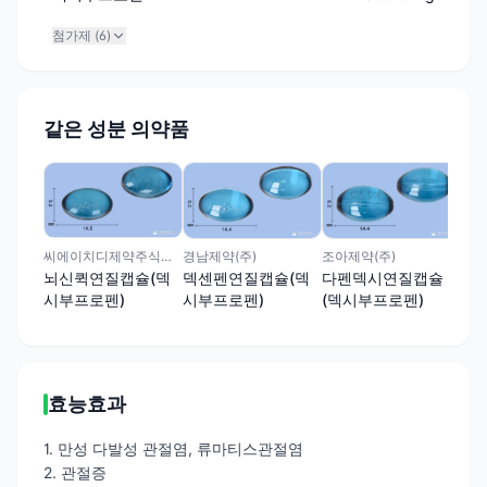
첨가제 (
6
)
같은 성분 의약품
신일
펜
(덱
씨에이치디제약주식회사
경남제약(주)
조아제약(주)
뇌신퀵연질캡슐(덱
덱센펜연질캡슐(덱
다펜덱시연질캡슐
시부프로펜)
시부프로펜)
(덱시부프로펜)
효능효과
1. 만성 다발성 관절염, 류마티스관절염
2. 관절증