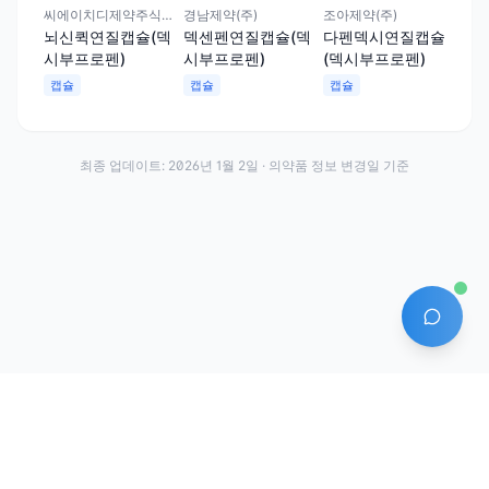
캡
씨에이치디제약주식회사
경남제약(주)
조아제약(주)
뇌신퀵연질캡슐(덱
덱센펜연질캡슐(덱
다펜덱시연질캡슐
시부프로펜)
시부프로펜)
(덱시부프로펜)
캡슐
캡슐
캡슐
최종 업데이트:
2026년 1월 2일
· 의약품 정보 변경일 기준
AI 에
·
·
이용약관
개인정보처리방침
About
전화번호: 070-7761-8763 | 주소: 경기도 안산시 상록구 수인로 628-16
상호: (주)약발 | 대표자: 신승호 | 사업자등록번호: 440-87-01611 | 통신판매업신고번
호: 제2020-경기안산-1331호