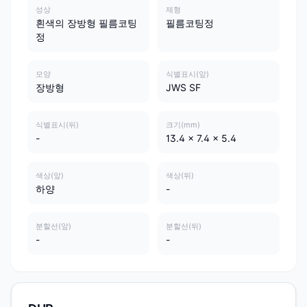
성상
제형
흰색의 장방형 필름코팅
필름코팅정
정
모양
식별표시(앞)
장방형
JWS SF
식별표시(뒤)
크기(mm)
-
13.4 x 7.4 x 5.4
색상(앞)
색상(뒤)
하양
-
분할선(앞)
분할선(뒤)
-
-