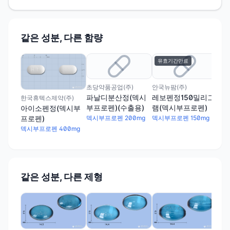
같은 성분, 다른 함량
유효기간만료
유
초당약품공업(주)
안국뉴팜(주)
(주
파날디분산정(덱시
레보펜정150밀리그
휴시
한국휴텍스제약(주)
부프로펜)(수출용)
램(덱시부프로펜)
시
아이소펜정(덱시부
프로펜)
덱시부프로펜 200mg
덱시부프로펜 150mg
덱시
덱시부프로펜 400mg
같은 성분, 다른 제형
신일
펜
(덱