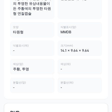
의 투명한 유상내용물이
든 주황색의 투명한 타원
형 연질캡슐
모양
식별표시(앞)
타원형
MMDB
식별표시(뒤)
크기(mm)
-
14.1 x 9.64 x 9.64
색상(앞)
색상(뒤)
주황, 투명
-
분할선(앞)
분할선(뒤)
-
-