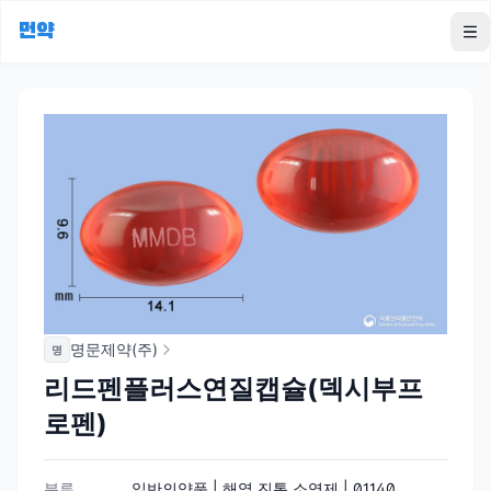
먼약
To
명문제약(주)
명
리드펜플러스연질캡슐(덱시부프
로펜)
분류
일반의약품 | 해열.진통.소염제 | 01140