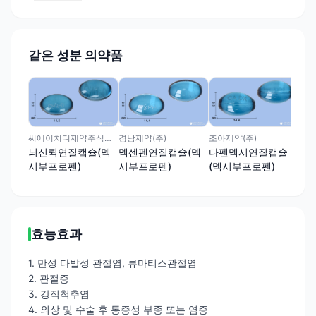
같은 성분 의약품
신일
펜
(덱
씨에이치디제약주식회사
경남제약(주)
조아제약(주)
뇌신퀵연질캡슐(덱
덱센펜연질캡슐(덱
다펜덱시연질캡슐
시부프로펜)
시부프로펜)
(덱시부프로펜)
효능효과
1. 만성 다발성 관절염, 류마티스관절염
2. 관절증
3. 강직척추염
4. 외상 및 수술 후 통증성 부종 또는 염증