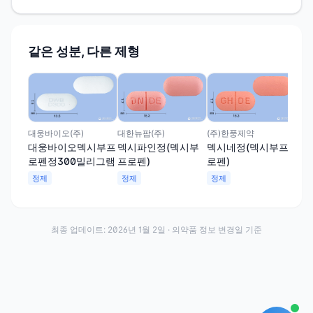
같은 성분, 다른 제형
이연
덱
램(
정
대웅바이오(주)
대한뉴팜(주)
(주)한풍제약
대웅바이오덱시부프
덱시파인정(덱시부
덱시네정(덱시부프
로펜정300밀리그램
프로펜)
로펜)
정제
정제
정제
최종 업데이트:
2026년 1월 2일
· 의약품 정보 변경일 기준