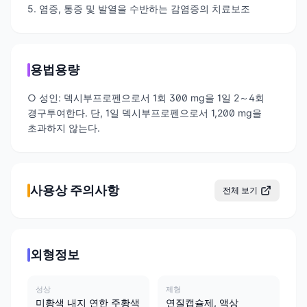
5. 염증, 통증 및 발열을 수반하는 감염증의 치료보조
용법용량
○ 성인: 덱시부프로펜으로서 1회 300 mg을 1일 2～4회
경구투여한다. 단, 1일 덱시부프로펜으로서 1,200 mg을
초과하지 않는다.
사용상 주의사항
전체 보기
외형정보
성상
제형
미황색 내지 연한 주황색
연질캡슐제, 액상