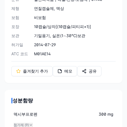
제형
연질캡슐제, 액상
보험
비보험
포장
10캡슐/상자[(10캡슐/피티피×1)]
보관
기밀용기, 실온(1∼30℃)보관
허가일
2014-07-29
ATC 코드
M01AE14
즐겨찾기 추가
메모
공유
성분함량
덱시부프로펜
300 mg
첨가제 (
9
)