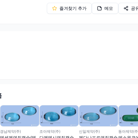
즐겨찾기 추가
메모
공
품
경남제약(주)
조아제약(주)
신일제약(주)
동아제약(주
덱센펜연질캡슐(덱
다펜덱시연질캡슐
펜다나프로연질캡슐
덱스원큐