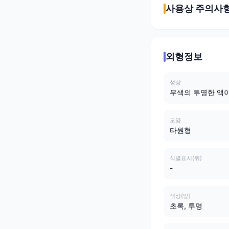
사용상 주의사
외형정보
성상
무색의 투명한 액이
모양
타원형
식별표시(뒤)
-
색상(앞)
초록, 투명