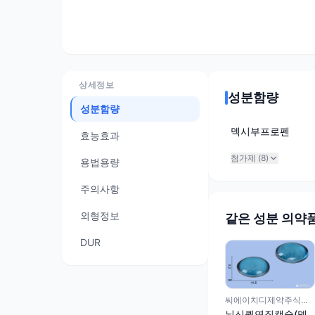
상세정보
성분함량
성분함량
덱시부프로펜
효능효과
첨가제 (
8
)
용법용량
주의사항
외형정보
같은 성분 의약
DUR
씨에이치디제약주식회사
뇌신퀵연질캡슐(덱