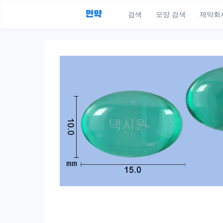
먼약
검색
모양 검색
제약회