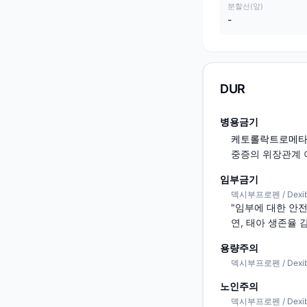
분할선(앞)
-
DUR
병용금기
케토롤락트로메타민 / 
중증의 위장관계
임부금기
덱시부프로펜 / Dexib
"임부에 대한 안
연, 태아 생존율 감
용량주의
덱시부프로펜 / Dexib
노인주의
덱시부프로펜 / Dexib