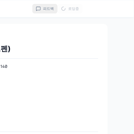
피드백
로딩중
펜)
140