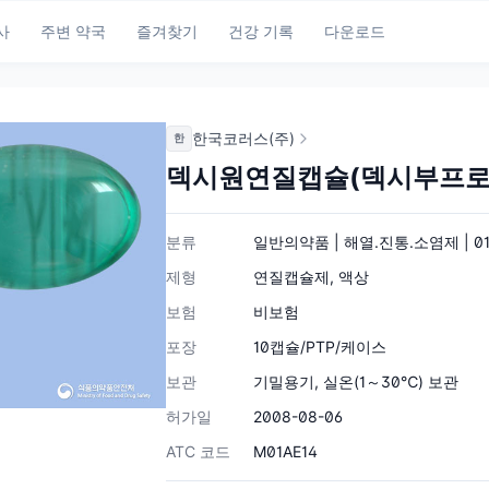
사
주변 약국
즐겨찾기
건강 기록
다운로드
한국코러스(주)
한
덱시원연질캡슐(덱시부프로
분류
일반의약품 | 해열.진통.소염제 | 01
제형
연질캡슐제, 액상
보험
비보험
포장
10캡슐/PTP/케이스
보관
기밀용기, 실온(1～30℃) 보관
허가일
2008-08-06
ATC 코드
M01AE14