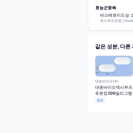
효능군중복
비스테로이드성 소
덱시부프로펜 / Dexib
같은 성분, 다른
대웅바이오(주)
대웅바이오덱시부프
로펜정300밀리그램
정제