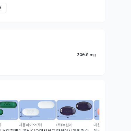
유
300.0 mg
대웅바이오(주)
)
(주)녹십자
대한뉴팜(주)
대웅바이오덱시부프
에스연질캡
탁센덱시연질캡슐
덱시파인정(덱시부