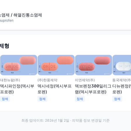
염제 / 해열진통소염제
uprofen
 제형
동국제약(주
대한뉴팜(주)
(주)한풍제약
이연제약(주)
디뉴펜정
덱시파인정(덱시부
덱시네정(덱시부프
덱브펜정300밀리그
로펜)
프로펜)
로펜)
램(덱시부프로펜)
정제
정제
정제
정제
최종 업데이트:
2026년 1월 2일
· 의약품 정보 변경일 기준