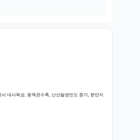
서 대사독성, 동맥관수축, 난산발생빈도 증가, 분만지