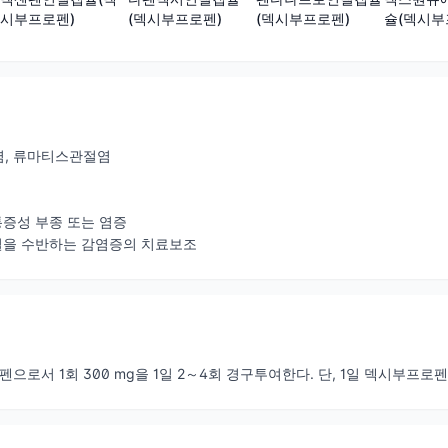
시부프로펜)
(덱시부프로펜)
(덱시부프로펜)
슐(덱시부
절염, 류마티스관절염
 통증성 부종 또는 염증
 발열을 수반하는 감염증의 치료보조
펜으로서 1회 300 mg을 1일 2～4회 경구투여한다. 단, 1일 덱시부프로펜