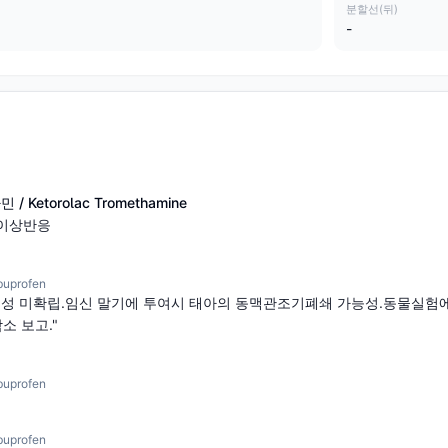
분할선(뒤)
-
Ketorolac Tromethamine
 이상반응
uprofen
전성 미확립.임신 말기에 투여시 태아의 동맥관조기폐쇄 가능성.동물실험에
소 보고."
uprofen
uprofen