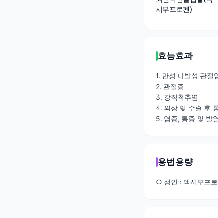
시부프로펜)
효능효과
1. 만성 다발성 관
2. 관절증
3. 강직척추염
4. 외상 및 수술 후
5. 염증, 통증 및
용법용량
○ 성인 : 덱시부프로