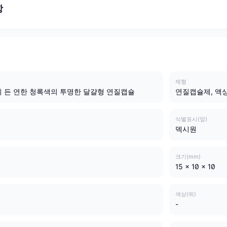
항
제형
 든 연한 청록색의 투명한 달걀형 연질캡슐
연질캡슐제, 액
식별표시(앞)
덱시원
크기(mm)
15 x 10 x 10
색상(뒤)
-