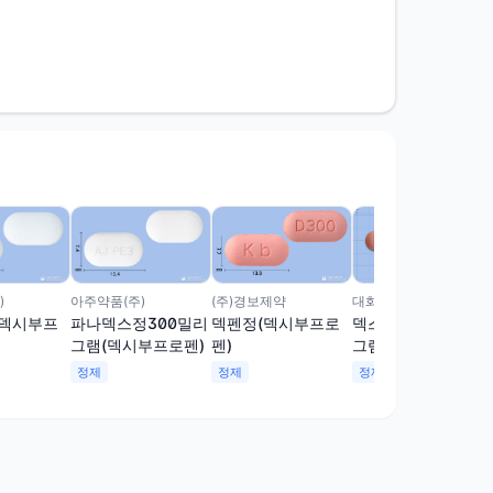
)
아주약품(주)
대화제약(주)
(주)경보제약
(덱시부프
파나덱스정300밀리
덱스트론정300밀리
덱펜정(덱시부프로
그램(덱시부프로펜)
그램(덱시부프로펜)
펜)
정제
정제
정제