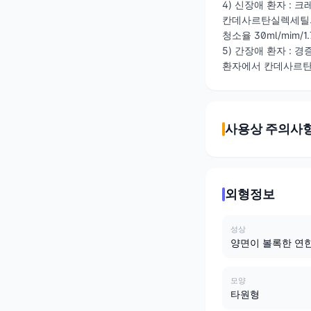
4) 신장애 환자 : 
칸데사르탄실렉세틸의
청소율 30ml/mim/
5) 간장애 환자 :
환자에서 칸데사르탄
사용상 주의사
외형정보
성상
양면이 볼록한 연
모양
타원형