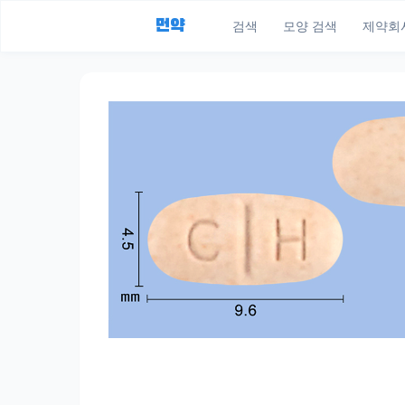
먼약
검색
모양 검색
제약회