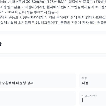
크레아티닌 청소율이 30-80ml/min/1.73㎡ BSA인 경증에서 중등도 신
 용량조절을 고려한다(이러한 환자에서 칸데사르탄실렉세틸의 초기용량은
1.73㎡ BSA 미만)에게는 투여하지 않는다
 경증에서 중등도 간장애 환자에게 이 약을 투여하기 전에 먼저 칸데사르
실렉세틸의 초기용량은 2밀리그램이다). 중증의 간장애 환자 또는 담즙
항
제형
한 주황색의 타원형 정제
나정
식별표시(앞)
|