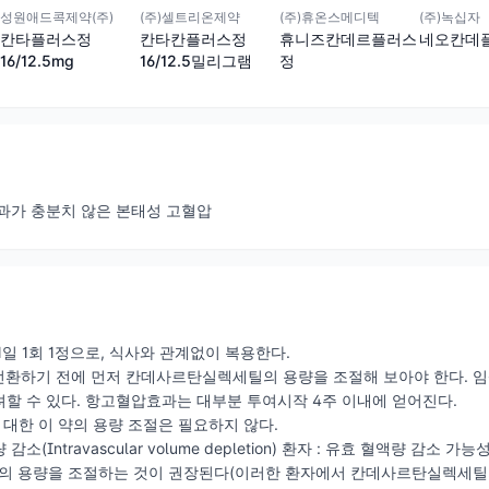
(주)휴온스메디텍
성원애드콕제약(주)
(주)셀트리온제약
(주)녹십자
휴니즈칸데르플러스
칸타플러스정
칸타칸플러스정
네오칸데
정
16/12.5mg
16/12.5밀리그램
과가 충분치 않은 본태성 고혈압
일 1회 1정으로, 식사와 관계없이 복용한다.
으로 전환하기 전에 먼저 칸데사르탄실렉세틸의 용량을 조절해 보아야 한다.
할 수 있다. 항고혈압효과는 대부분 투여시작 4주 이내에 얻어진다.
에 대한 이 약의 용량 조절은 필요하지 않다.
감소(Intravascular volume depletion) 환자 : 유효 혈액량 
 용량을 조절하는 것이 권장된다(이러한 환자에서 칸데사르탄실렉세틸의