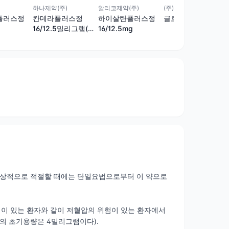
하나제약(주)
알리코제약(주)
(주)킵스바이오파마
칸데라플러스정
하이살탄플러스정
글로아타플러스정
플러스정
16/12.5밀리그램(칸
16/12.5mg
데사르탄실렉세틸,
히드로클로로티아지
드)
 임상적으로 적절할 때에는 단일요법으로부터 이 약으로
감소 가능성이 있는 환자와 같이 저혈압의 위험이 있는 환자에서
 초기용량은 4밀리그램이다).