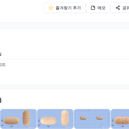
즐겨찾기 추가
메모
공
틸
지드
품