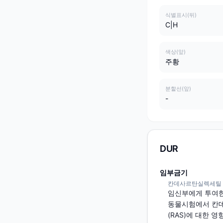
식별표시(뒤)
C|H
색상(앞)
주황
분할선(앞)
-
DUR
임부금기
칸데사르탄실렉세틸 / Can
임신부에게 투여한
동물시험에서 칸데사르
(RAS)에 대한 