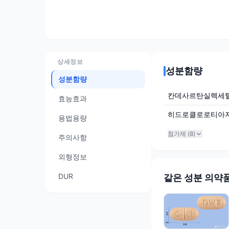
상세정보
성분함량
성분함량
칸데사르탄실렉세
효능효과
히드로클로로티아
용법용량
첨가제 (
8
)
주의사항
외형정보
DUR
같은 성분 의약