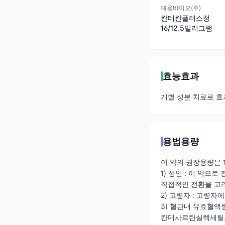
대웅바이오(주)
칸데칸플러스정
16/12.5밀리그램
효능효과
개별 성분 치료로 효
용법용량
이 약의 권장용량은 1
1) 성인 : 이 약
직접적인 전환을 고려
2) 고령자 : 고령자
3) 혈관내 유효혈액량 
칸데사르탄실렉세틸의