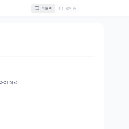
피드백
로딩중
02-01 적용)