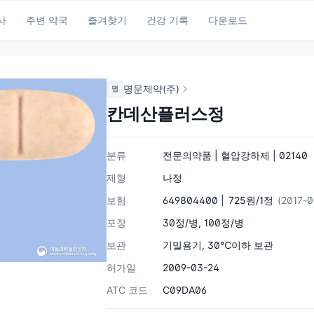
사
주변 약국
즐겨찾기
건강 기록
다운로드
명문제약(주)
명
칸데산플러스정
분류
전문의약품 | 혈압강하제 | 02140
제형
나정
보험
649804400 |
725원/1정
(2017-
포장
30정/병, 100정/병
보관
기밀용기, 30℃이하 보관
허가일
2009-03-24
ATC 코드
C09DA06