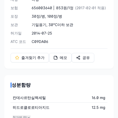
보험
656003640 |
853원/1정
(2017-02-01 적용)
포장
30정/병, 100정/병
보관
기밀용기, 30℃이하 보관
허가일
2014-07-25
ATC 코드
C09DA06
즐겨찾기 추가
메모
공유
성분함량
칸데사르탄실렉세틸
16.0 mg
히드로클로로티아지드
12.5 mg
첨가제 (
9
)