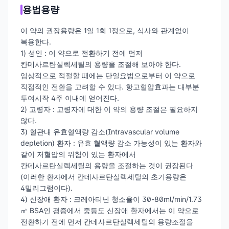
용법용량
이 약의 권장용량은 1일 1회 1정으로, 식사와 관계없이
복용한다.
1) 성인 : 이 약으로 전환하기 전에 먼저
칸데사르탄실렉세틸의 용량을 조절해 보아야 한다.
임상적으로 적절할 때에는 단일요법으로부터 이 약으로
직접적인 전환을 고려할 수 있다. 항고혈압효과는 대부분
투여시작 4주 이내에 얻어진다.
2) 고령자 : 고령자에 대한 이 약의 용량 조절은 필요하지
않다.
3) 혈관내 유효혈액량 감소(Intravascular volume
depletion) 환자 : 유효 혈액량 감소 가능성이 있는 환자와
같이 저혈압의 위험이 있는 환자에서
칸데사르탄실렉세틸의 용량을 조절하는 것이 권장된다
(이러한 환자에서 칸데사르탄실렉세틸의 초기용량은
4밀리그램이다).
4) 신장애 환자 : 크레아티닌 청소율이 30-80ml/min/1.73
㎡ BSA인 경증에서 중등도 신장애 환자에서는 이 약으로
전환하기 전에 먼저 칸데사르탄실렉세틸의 용량조절을