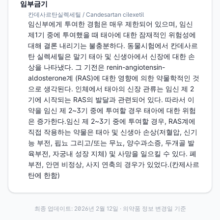
임부금기
칸데사르탄실렉세틸 / Candesartan cilexetil
임신부에게 투여한 경험은 매우 제한되어 있으며, 임신 
제1기 중에 투여했을 때 태아에 대한 잠재적인 위험성에 
대해 결론 내리기는 불충분하다. 동물시험에서 칸데사르
탄 실렉세틸은 말기 태아 및 신생아에서 신장에 대한 손
상을 나타냈다. 그 기전은 renin-angiotensin-
aldosterone계 (RAS)에 대한 영향에 의한 약물학적인 것
으로 생각된다. 인체에서 태아의 신장 관류는 임신 제 2
기에 시작되는 RAS의 발달과 관련되어 있다. 따라서 이 
약을 임신 제 2~3기 중에 투여할 경우 태아에 대한 위험
은 증가한다.임신 제 2~3기 중에 투여할 경우, RAS계에 
직접 작용하는 약물은 태아 및 신생아 손상(저혈압, 신기
능 부전, 핍뇨 그리고/또는 무뇨, 양수과소증, 두개골 발
육부전, 자궁내 성장 지체) 및 사망을 일으킬 수 있다. 폐 
부전, 안면 비정상, 사지 연축의 경우가 있었다.(칸제사르
탄에 한함)
최종 업데이트:
2026년 2월 12일
· 의약품 정보 변경일 기준