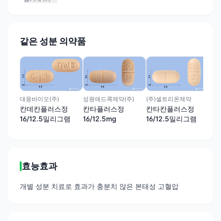
같은 성분 의약품
(주
휴
정
대웅바이오(주)
성원애드콕제약(주)
(주)셀트리온제약
칸데칸플러스정
칸타플러스정
칸타칸플러스정
16/12.5밀리그램
16/12.5mg
16/12.5밀리그램
효능효과
개별 성분 치료로 효과가 충분치 않은 본태성 고혈압