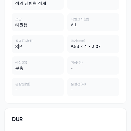
색의 장방형 정제
모양
식별표시(앞)
타원형
Λ|L
식별표시(뒤)
크기(mm)
S|P
9.53 x 4 x 3.07
색상(앞)
색상(뒤)
분홍
-
분할선(앞)
분할선(뒤)
-
-
DUR