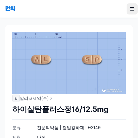
먼약
To
알리코제약(주)
알
하이살탄플러스정16/12.5mg
분류
전문의약품 | 혈압강하제 | 02140
제형
나정