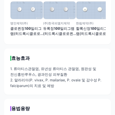
에리
옥
리
로
명인제약(주)
(주)한국피엠지제약
한림제약(주)
클로퀸정100밀리그
듀록정100밀리그램
할록신정100밀리그
램(히드록시클로로
(히드록시클로로퀸
램(히드록시클로로
퀸황산염)
황산염)
퀸황산염)
효능효과
1. 류마티스관절염, 유년성 류마티스 관절염, 원판성 및
전신홍반루푸스, 광과민성 피부질환
2. 말라리아(P. vivax, P. mailariae, P. ovale 및 감수성 P.
falciparum)의 치료 및 예방
용법용량