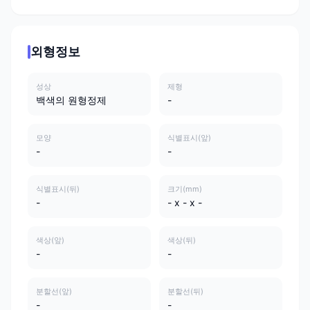
외형정보
성상
제형
백색의 원형정제
-
모양
식별표시(앞)
-
-
식별표시(뒤)
크기(mm)
-
- x - x -
색상(앞)
색상(뒤)
-
-
분할선(앞)
분할선(뒤)
-
-