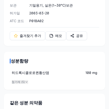
보관
기밀용기, 실온(1~30℃)보관
허가일
2003-03-20
ATC 코드
P01BA02
즐겨찾기 추가
메모
공유
성분함량
히드록시클로로퀸황산염
100 mg
첨가제 (
5
)
같은 성분 의약품