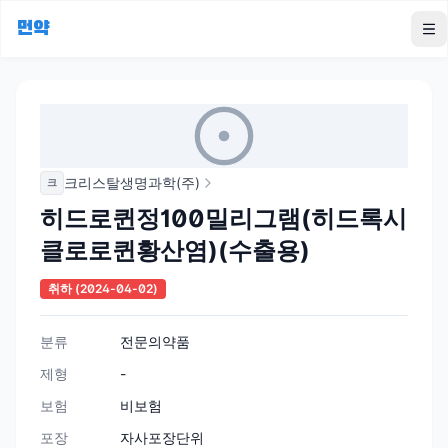
먼약
To
크리스탈생명과학(주)
크
히드로퀸정100밀리그램(히드록시
클로로퀸황산염)(수출용)
취하
(2024-04-02)
분류
전문의약품
제형
-
보험
비보험
포장
자사포장단위