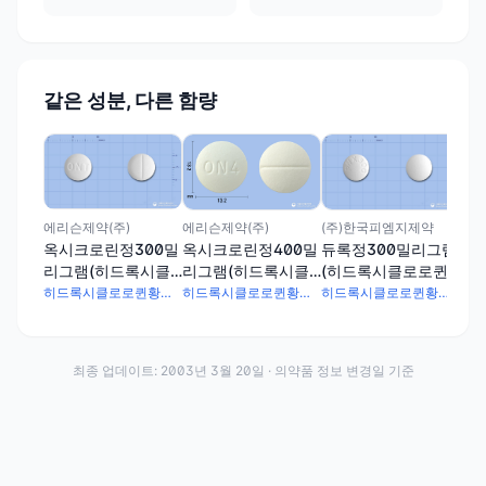
같은 성분, 다른 함량
에리
옥
리
로
에리슨제약(주)
(주)한국피엠지제약
에리슨제약(주)
옥시크로린정300밀
듀록정300밀리그램
옥시크로린정400밀
리그램(히드록시클
(히드록시클로로퀸
리그램(히드록시클
로로퀸황산염)
황산염)
로로퀸황산염)
히드록시클로로퀸황산염 300mg
히드록시클로로퀸황산염 300mg
히드록시클로로퀸황산염 400mg
최종 업데이트:
2003년 3월 20일
· 의약품 정보 변경일 기준