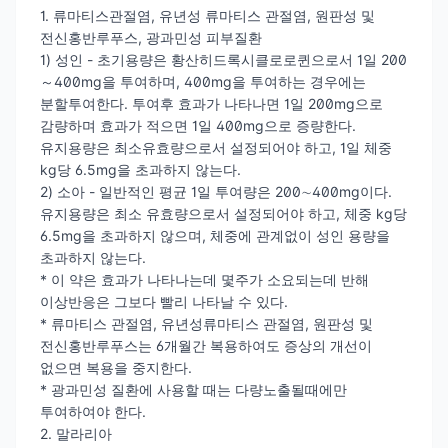
1. 류마티스관절염, 유년성 류마티스 관절염, 원판성 및
전신홍반루푸스, 광과민성 피부질환
1) 성인 - 초기용량은 황산히드록시클로로퀸으로서 1일 200
～400mg을 투여하며, 400mg을 투여하는 경우에는
분할투여한다. 투여후 효과가 나타나면 1일 200mg으로
감량하며 효과가 적으면 1일 400mg으로 증량한다.
유지용량은 최소유효량으로서 설정되어야 하고, 1일 체중
kg당 6.5mg을 초과하지 않는다.
2) 소아 - 일반적인 평균 1일 투여량은 200∼400mg이다.
유지용량은 최소 유효량으로서 설정되어야 하고, 체중 kg당
6.5mg을 초과하지 않으며, 체중에 관계없이 성인 용량을
초과하지 않는다.
* 이 약은 효과가 나타나는데 몇주가 소요되는데 반해
이상반응은 그보다 빨리 나타날 수 있다.
* 류마티스 관절염, 유년성류마티스 관절염, 원판성 및
전신홍반루푸스는 6개월간 복용하여도 증상의 개선이
없으면 복용을 중지한다.
* 광과민성 질환에 사용할 때는 다량노출될때에만
투여하여야 한다.
2. 말라리아