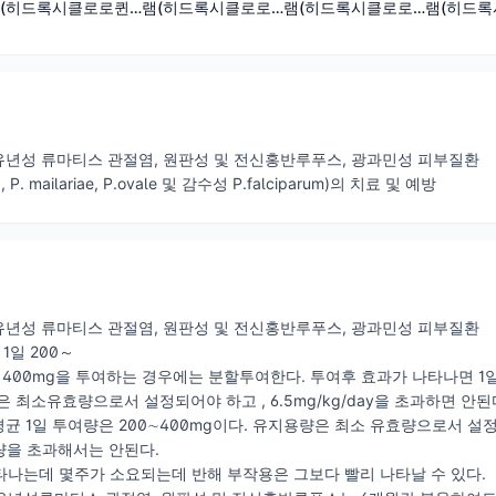
(히드록시클로로퀸
램(히드록시클로로
램(히드
램(히드록시클로로
황산염)
퀸황산염)
퀸황산염)
퀸황산염)
 유년성 류마티스 관절염, 원판성 및 전신홍반루푸스, 광과민성 피부질환
, P. mailariae, P.ovale 및 감수성 P.falciparum)의 치료 및 예방
 유년성 류마티스 관절염, 원판성 및 전신홍반루푸스, 광과민성 피부질환
 1일 200～
, 400mg을 투여하는 경우에는 분할투여한다. 투여후 효과가 나타나면 1일
 최소유효량으로서 설정되어야 하고 , 6.5mg/kg/day을 초과하면 안된
 평균 1일 투여량은 200∼400mg이다. 유지용량은 최소 유효량으로서 설정되
량을 초과해서는 안된다.
나타나는데 몇주가 소요되는데 반해 부작용은 그보다 빨리 나타날 수 있다.