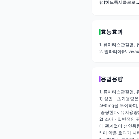
램(히드록시클로로
퀸황산염)
효능효과
1. 류마티스관절염,
2. 말라리아(P. vivax
용법용량
1. 류마티스관절염,
1) 성인 - 초기용량은
400mg을 투여하며
증량한다. 유지용량은
2) 소아 - 일반적인
에 관계없이 성인용
* 이 약은 효과가 