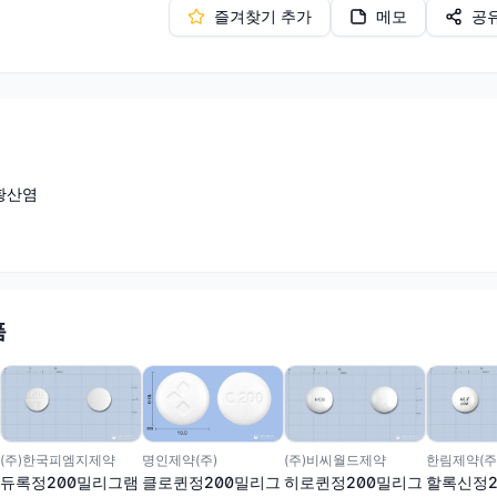
즐겨찾기 추가
메모
공
황산염
품
(주)한국피엠지제약
(주)비씨월드제약
한림제약(주
명인제약(주)
듀록정200밀리그램
히로퀸정200밀리그
할록신정2
클로퀸정200밀리그