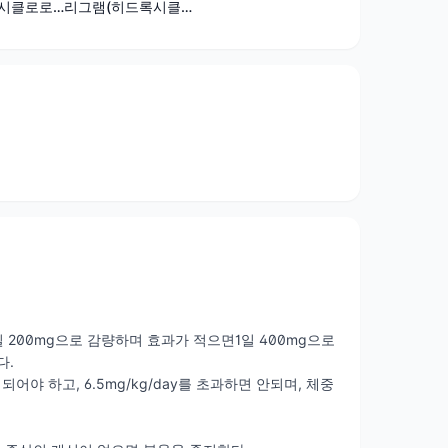
그램(수출용)
출 용)
록시클로로
리그램(히드록시클
로로퀸황산염)
 200mg으로 감량하며 효과가 적으면1일 400mg으로
다.
어야 하고, 6.5mg/kg/day를 초과하면 안되며, 체중