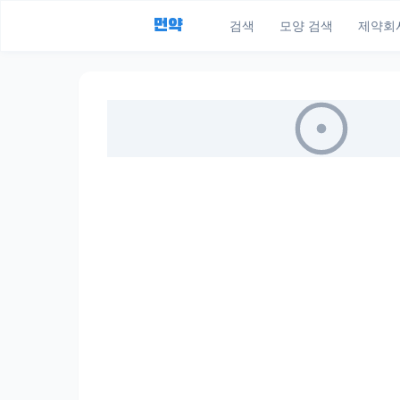
먼약
검색
모양 검색
제약회