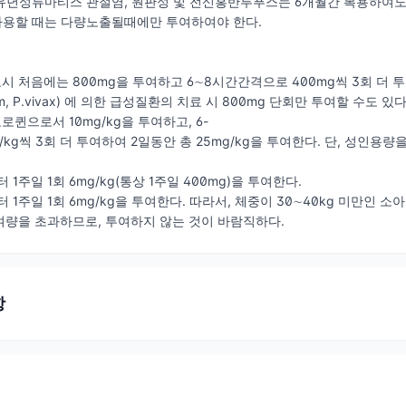
 유년성류마티스 관절염, 원판성 및 전신홍반루푸스는 6개월간 복용하여도
사용할 때는 다량노출될때에만 투여하여야 한다.
시 처음에는 800mg을 투여하고 6∼8시간간격으로 400mg씩 3회 더 투
rum, P.vivax) 에 의한 급성질환의 치료 시 800mg 단회만 투여할 수도 있다
로퀸으로서 10mg/kg을 투여하고, 6-
kg씩 3회 더 투여하여 2일동안 총 25mg/kg을 투여한다. 단, 성인용량을
 1주일 1회 6mg/kg(통상 1주일 400mg)을 투여한다.
 1주일 1회 6mg/kg을 투여한다. 따라서, 체중이 30∼40kg 미만인 소아는
량을 초과하므로, 투여하지 않는 것이 바람직하다.
항