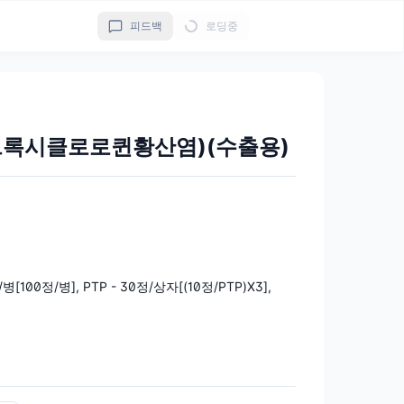
피드백
로딩중
드록시클로로퀸황산염)(수출용)
/병[100정/병], PTP - 30정/상자[(10정/PTP)X3],