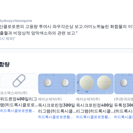
roxychloroquine
산클로로퀸의 고용량 투여시 와우각손상 보고.아미노퀴놀린 화합물의 이독
막출혈과 비정상적 망막색소와의 관련 보고."
시 제외)"
 함량
코스맥스파마(주)
위드퀸정400밀리그
에리슨제약(주)
(주)한국피
에리슨제약(주)
램(히드록시클로로
옥시크로린정300밀
듀록정30
옥시크로린정400밀
퀸황산염)(수출용)
리그램(히드록시클
(히드록
리그램(히드록시클
히드록시클로로퀸황산염 400mg
로로퀸황산염)
황산염)
로로퀸황산염)
히드록시클로로퀸황산염 300mg
히드록시클로로퀸황산염 400mg