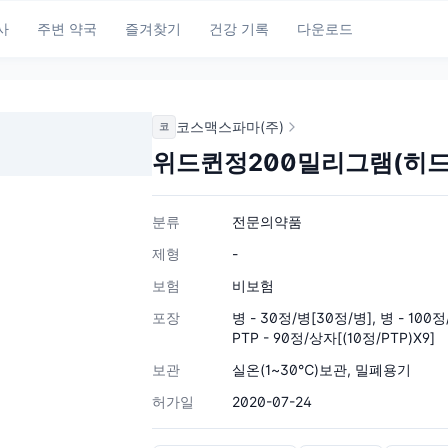
사
주변 약국
즐겨찾기
건강 기록
다운로드
코스맥스파마(주)
코
위드퀸정200밀리그램(히
분류
전문의약품
제형
-
보험
비보험
포장
병 - 30정/병[30정/병], 병 - 100정
PTP - 90정/상자[(10정/PTP)X9]
보관
실온(1~30℃)보관, 밀폐용기
허가일
2020-07-24