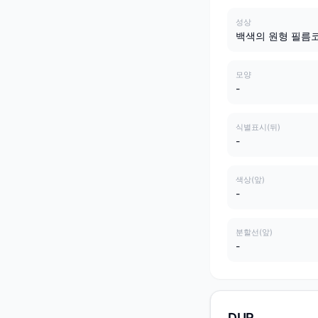
성상
백색의 원형 필름
모양
-
식별표시(뒤)
-
색상(앞)
-
분할선(앞)
-
DUR