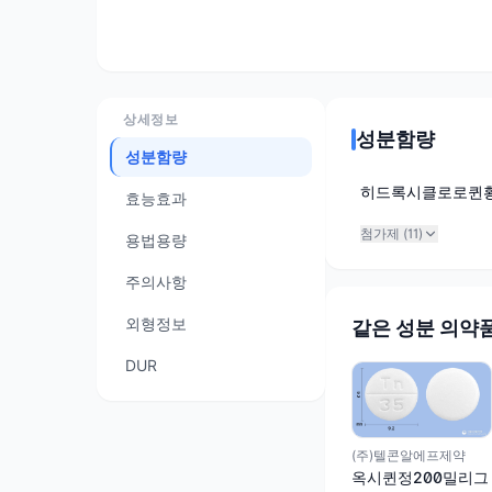
상세정보
성분함량
성분함량
히드록시클로로퀸
효능효과
첨가제 (
11
)
용법용량
주의사항
외형정보
같은 성분 의약
DUR
(주)텔콘알에프제약
옥시퀸정200밀리그