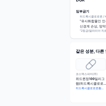
임부금기
히드록시클로로퀸 / Hyd
"유사화합물인 인
신경계 손상, 망
"2등급(말라리아 치료
같은 성분, 다른
코스맥스파마(주)
위드퀸정100밀리그
램(히드록시클로로
퀸황산염)(수출용)
히드록시클로로퀸황산염 100mg