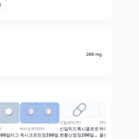
유
200 mg
신일제약(주)
(주)킴스제약
신일히드록시클로로
하이퀸정(히드록시
)
에리슨제약(주)
퀸황산염정200밀리
클로로퀸황산염)(수
00밀리그
옥시크로린정200밀