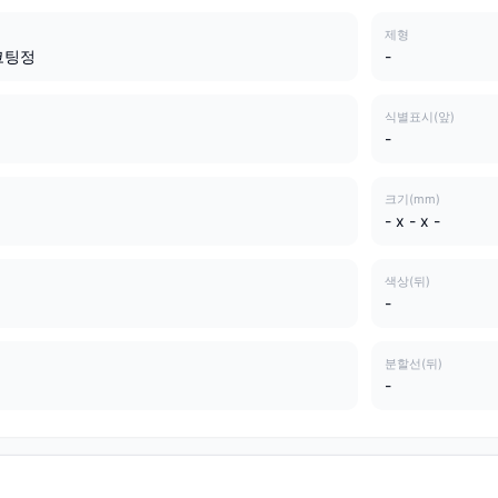
제형
코팅정
-
식별표시(앞)
-
크기(mm)
- x - x -
색상(뒤)
-
분할선(뒤)
-