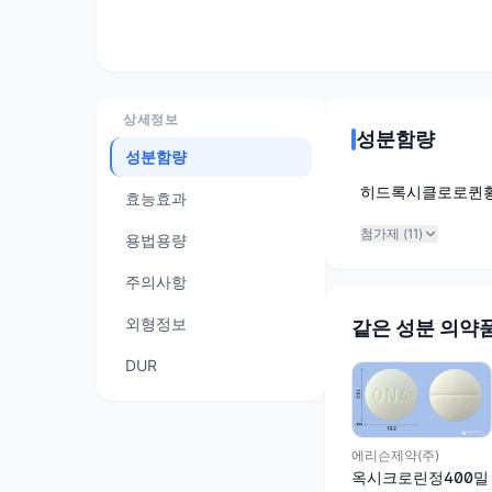
상세정보
성분함량
성분함량
히드록시클로로퀸
효능효과
첨가제 (
11
)
용법용량
주의사항
외형정보
같은 성분 의약
DUR
에리슨제약(주)
옥시크로린정400밀