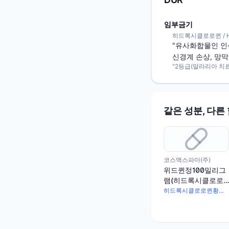
임부금기
히드록시클로로퀸 / Hyd
"유사화합물인 인
신경계 손상, 망
"2등급(말라리아 치료
같은 성분, 다른
코스맥스파마(주)
위드퀸정100밀리그
램(히드록시클로로
퀸황산염)(수출용)
히드록시클로로퀸황산염 100mg