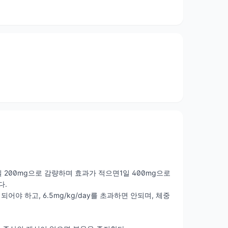
(수출용)
퀸황산염)(수출용)
로퀸황산염)(수출용)
황산염)(수출용)
 200mg으로 감량하며 효과가 적으면1일 400mg으로
다.
어야 하고, 6.5mg/kg/day를 초과하면 안되며, 체중