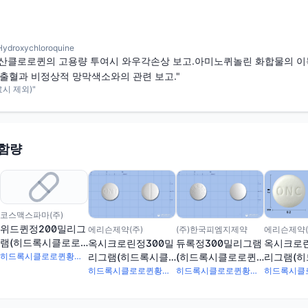
roxychloroquine
산클로로퀸의 고용량 투여시 와우각손상 보고.아미노퀴놀린 화합물의 이독
막출혈과 비정상적 망막색소와의 관련 보고."
시 제외)"
 함량
코스맥스파마(주)
위드퀸정200밀리그
에리슨제약(주)
(주)한국피엠지제약
에리슨제약(
램(히드록시클로로
옥시크로린정300밀
듀록정300밀리그램
옥시크로린
퀸황산염)(수출용)
리그램(히드록시클
(히드록시클로로퀸
리그램(
히드록시클로로퀸황산염 200mg
로로퀸황산염)
황산염)
로로퀸황산
히드록시클로로퀸황산염 300mg
히드록시클로로퀸황산염 300mg