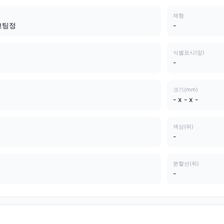
제형
코팅정
-
식별표시(앞)
-
크기(mm)
- x - x -
색상(뒤)
-
분할선(뒤)
-