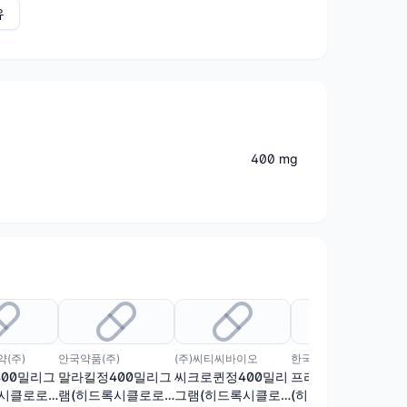
유
400 mg
(주)
안국약품(주)
(주)씨티씨바이오
한국프라임제약(주)
00밀리그
말라킬정400밀리그
씨크로퀸정400밀리
프라임클로로퀸정
록시클로로
램(히드록시클로로
그램(히드록시클로
(히드록시클로로퀸