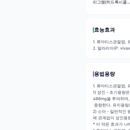
리그램(히드록시클
로로퀸황산염)
효능효과
1. 류마티스관절염,
2. 말라리아(P. vivax
용법용량
1. 류마티스관절염,
1) 성인 - 초기용량은
400mg을 투여하며
증량한다. 유지용량은
2) 소아 - 일반적인
에 관계없이 성인용
* 이 약은 효과가 