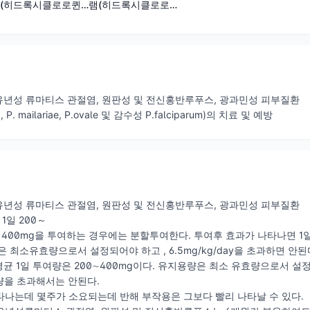
그램(수출용)
퀸황산염)
(히드록시클로로퀸
램(히드록시클로로
황산염)
퀸황산염)
 유년성 류마티스 관절염, 원판성 및 전신홍반루푸스, 광과민성 피부질환
, P. mailariae, P.ovale 및 감수성 P.falciparum)의 치료 및 예방
 유년성 류마티스 관절염, 원판성 및 전신홍반루푸스, 광과민성 피부질환
 1일 200～
, 400mg을 투여하는 경우에는 분할투여한다. 투여후 효과가 나타나면 1일
 최소유효량으로서 설정되어야 하고 , 6.5mg/kg/day을 초과하면 안된
 평균 1일 투여량은 200∼400mg이다. 유지용량은 최소 유효량으로서 설정되
량을 초과해서는 안된다.
나타나는데 몇주가 소요되는데 반해 부작용은 그보다 빨리 나타날 수 있다.