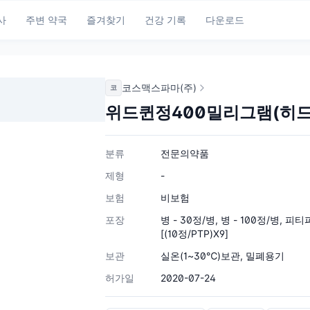
사
주변 약국
즐겨찾기
건강 기록
다운로드
코스맥스파마(주)
코
위드퀸정400밀리그램(히
분류
전문의약품
제형
-
보험
비보험
포장
병 - 30정/병, 병 - 100정/병, 피티
[(10정/PTP)X9]
보관
실온(1~30℃)보관, 밀폐용기
허가일
2020-07-24