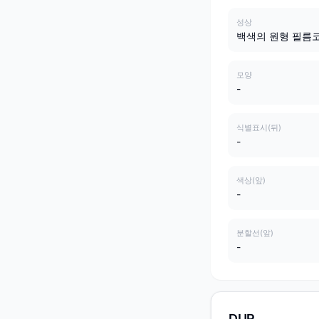
성상
백색의 원형 필름
모양
-
식별표시(뒤)
-
색상(앞)
-
분할선(앞)
-
DUR