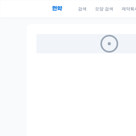
먼약
검색
모양 검색
제약회