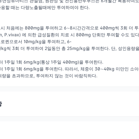
 유년성류마티스 관절염, 원판성 및 전신홍반루푸스는 6개월간 복용하여도
사용할 때는 다량노출될때에만 투여하여야 한다.
시 처음에는 800mg을 투여하고 6∼8시간간격으로 400mg씩 3회 더 투
rum, P.vivax) 에 의한 급성질환의 치료 시 800mg 단회만 투여할 수도 있다
로퀸으로서 10mg/kg을 투여하고, 6-
kg씩 3회 더 투여하여 2일동안 총 25mg/kg을 투여한다. 단, 성인용량을
 1주일 1회 6mg/kg(통상 1주일 400mg)을 투여한다.
 1주일 1회 6mg/kg을 투여한다. 따라서, 체중이 30∼40kg 미만인 소아는
량을 초과하므로, 투여하지 않는 것이 바람직하다.
항