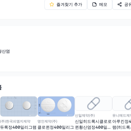
즐겨찾기 추가
메모
공
황산염
품
신일제약(주)
유니메드제약
신일히드록시클로로
아루킨정4
(주)한국피엠지제약
명인제약(주)
퀸황산염정400밀리
램(히드
듀록정400밀리그램
클로퀸정400밀리그