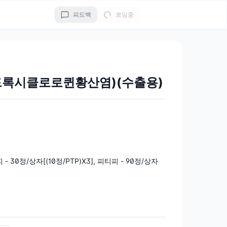
피드백
로딩중
드록시클로로퀸황산염)(수출용)
피 - 30정/상자[(10정/PTP)X3], 피티피 - 90정/상자