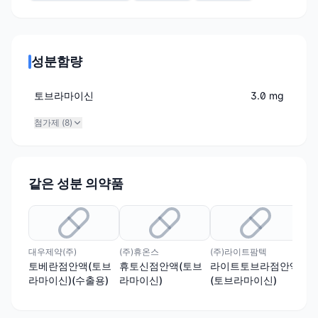
성분함량
토브라마이신
3.0 mg
첨가제 (
8
)
같은 성분 의약품
대우제약(주)
(주)휴온스
(주)라이트팜텍
하나
토베란점안액(토브
휴토신점안액(토브
라이트토브라점안액
토
라마이신)(수출용)
라마이신)
(토브라마이신)
라