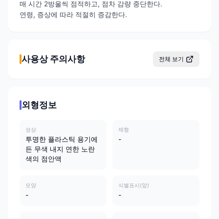
매 시간 2방울씩 점적하고, 점차 감량 중단한다.
연령, 증상에 따라 적절히 증감한다.
사용상 주의사항
전체 보기
외형정보
성상
제형
투명한 플라스틱 용기에
-
든 무색 내지 연한 노란
색의 점안액
모양
식별표시(앞)
-
-