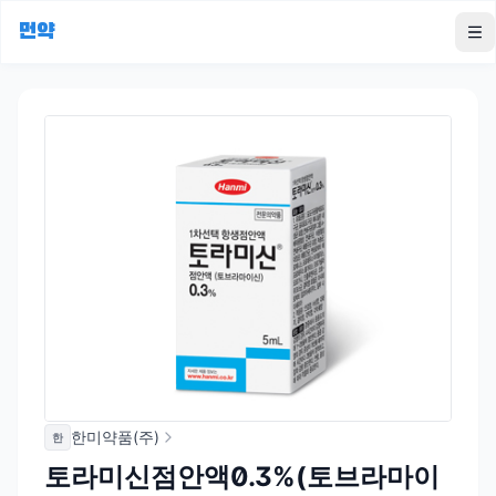
먼약
To
한미약품(주)
한
토라미신점안액0.3%(토브라마이