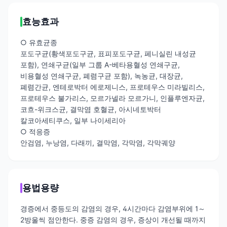
효능효과
○ 유효균종
포도구균(황색포도구균, 표피포도구균, 페니실린 내성균
포함), 연쇄구균(일부 그룹 A-베타용혈성 연쇄구균,
비용혈성 연쇄구균, 폐렴구균 포함), 녹농균, 대장균,
폐렴간균, 엔테로박터 에로제니스, 프로테우스 미라빌리스,
프로테우스 불가리스, 모르가넬라 모르가니, 인플루엔자균,
코흐-위크스균, 결막염 호혈균, 아시네토박터
칼코아세티쿠스, 일부 나이세리아
○ 적응증
안검염, 누낭염, 다래끼, 결막염, 각막염, 각막궤양
용법용량
경증에서 중등도의 감염의 경우, 4시간마다 감염부위에 1～
2방울씩 점안한다. 중증 감염의 경우, 증상이 개선될 때까지