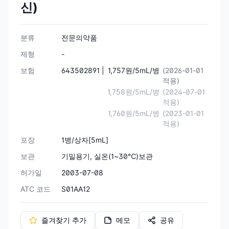
신)
분류
전문의약품
제형
-
보험
643502891 |
1,757원/5mL/병
(2026-01-01
적용)
1,758원/5mL/병
(2024-07-01
적용)
1,760원/5mL/병
(2023-01-01
적용)
포장
1병/상자[5mL]
보관
기밀용기, 실온(1~30℃)보관
허가일
2003-07-08
ATC 코드
S01AA12
즐겨찾기 추가
메모
공유