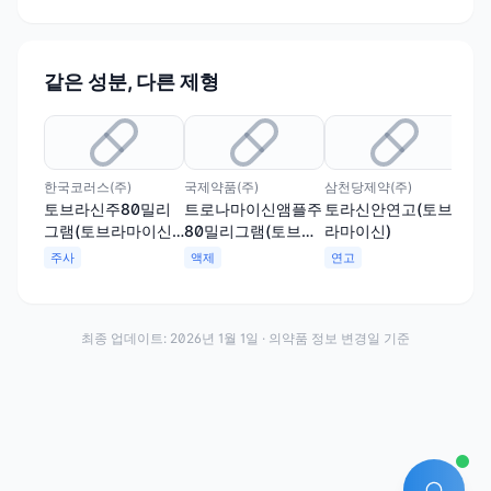
같은 성분, 다른 제형
한국코러스(주)
국제약품(주)
삼천당제약(주)
(주
토브라신주80밀리
트로나마이신앰플주
토라신안연고(토브
타
그램(토브라마이신)
80밀리그램(토브라
라마이신)
브라
(수출용)
마이신)
(수
주사
액제
연고
액
TA
최종 업데이트:
2026년 1월 1일
· 의약품 정보 변경일 기준