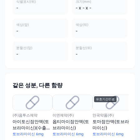
식별표시(뒤)
크기(mm)
-
- x - x -
색상(앞)
색상(뒤)
-
-
분할선(앞)
분할선(뒤)
-
-
같은 성분, 다른 함량
유효기간만료
(주)옵투스제약
이연제약(주)
안국약품(주)
아이토신점안액(토
옵티마이점안액(토
토마점안액(토브라
브라마이신)(수출명:
브라마이신)
마이신)
비토렉스점안액)
토브라마이신 6mg
토브라마이신 6mg
토브라마이신 6mg