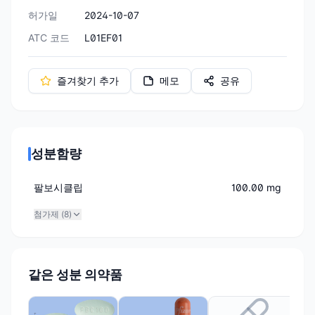
허가일
2024-10-07
ATC 코드
L01EF01
즐겨찾기 추가
메모
공유
성분함량
팔보시클립
100.00 mg
첨가제 (
8
)
같은 성분 의약품