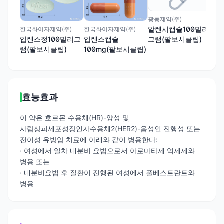
광동제약(주)
알렌시캡슐100밀리
한국화이자제약(주)
한국화이자제약(주)
그램(팔보시클립)
입랜스정100밀리그
입랜스캡슐
램(팔보시클립)
100mg(팔보시클립)
효능효과
이 약은 호르몬 수용체(HR)-양성 및
사람상피세포성장인자수용체2(HER2)-음성인 진행성 또는
전이성 유방암 치료에 아래와 같이 병용한다:
· 여성에서 일차 내분비 요법으로서 아로마타제 억제제와
병용 또는
· 내분비요법 후 질환이 진행된 여성에서 풀베스트란트와
병용