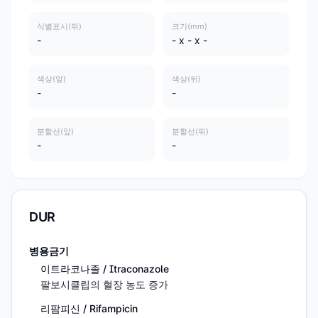
식별표시(뒤)
크기(mm)
-
- x - x -
색상(앞)
색상(뒤)
-
-
분할선(앞)
분할선(뒤)
-
-
DUR
병용금기
이트라코나졸 / Itraconazole
팔보시클립의 혈장 농도 증가
리팜피신 / Rifampicin