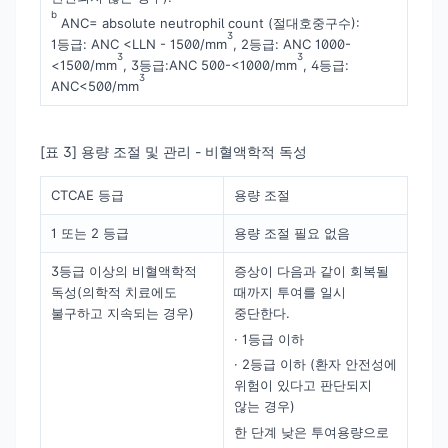
b
ANC= absolute neutrophil count (절대호중구수):
3
1등급: ANC <LLN - 1500/mm
, 2등급: ANC 1000-
3
3
<1500/mm
, 3등급:ANC 500-<1000/mm
, 4등급:
3
ANC<500/mm
[표 3] 용량 조절 및 관리 - 비혈액학적 독성
CTCAE 등급
용량 조절
1 또는 2 등급
용량 조절 필요 없음
3등급 이상의 비혈액학적
증상이 다음과 같이 회복될
독성(의학적 치료에도
때까지 투여를 일시
불구하고 지속되는 경우)
중단한다.
· 1등급 이하
· 2등급 이하 (환자 안전성에
위험이 있다고 판단되지
않는 경우)
한 단계 낮은 투여용량으로