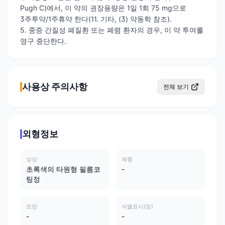
Pugh C)에서, 이 약의 권장용량은 1일 1회 75 mg으로
3주투약/1주휴약 한다(11. 기타, (3) 약동학 참조).
5. 중증 간질성 폐질환 또는 폐렴 환자의 경우, 이 약 투여를
영구 중단한다.
사용상 주의사항
전체 보기
외형정보
성상
제형
초록색의 타원형 필름코
-
팅정
모양
식별표시(앞)
-
-