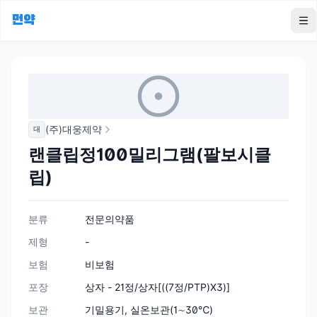
먼약
To
(주)대웅제약
대
랜클립정100밀리그램(팔보시클
립)
분류
전문의약품
제형
-
보험
비보험
포장
상자 - 21정/상자[((7정/PTP)X3)]
보관
기밀용기, 실온보관(1∼30℃)