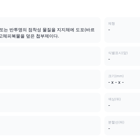
제형
 또는 반투명의 점착성 물질을 지지체에 도포(바르
-
 고체피복물을 덮은 첩부제이다.
식별표시(앞)
-
크기(mm)
- x - x -
색상(뒤)
-
분할선(뒤)
-