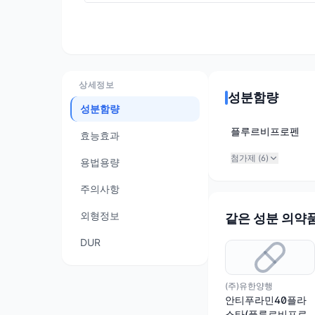
상세정보
성분함량
성분함량
플루르비프로펜
효능효과
첨가제 (
6
)
용법용량
주의사항
외형정보
같은 성분 의약
DUR
(주)유한양행
안티푸라민40플라
스타(플루르비프로