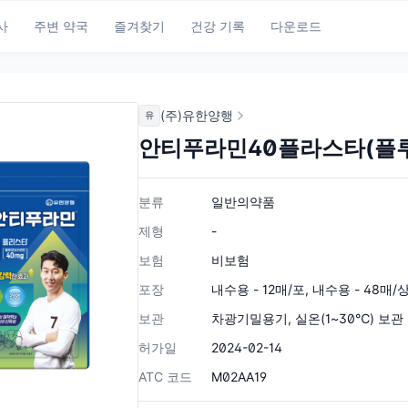
사
주변 약국
즐겨찾기
건강 기록
다운로드
(주)유한양행
유
안티푸라민40플라스타(플
분류
일반의약품
제형
-
보험
비보험
포장
내수용 - 12매/포, 내수용 - 48매/상
보관
차광기밀용기, 실온(1~30℃) 보관
허가일
2024-02-14
ATC 코드
M02AA19