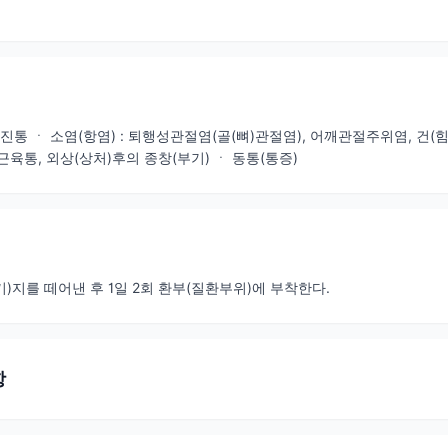
 진통 ㆍ 소염(항염) : 퇴행성관절염(골(뼈)관절염), 어깨관절주위염, 건
 근육통, 외상(상처)후의 종창(부기) ㆍ 동통(통증)
)지를 떼어낸 후 1일 2회 환부(질환부위)에 부착한다.
항