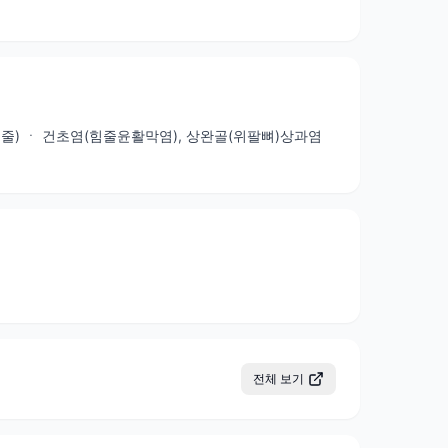
(힘줄) ㆍ 건초염(힘줄윤활막염), 상완골(위팔뼈)상과염
전체 보기