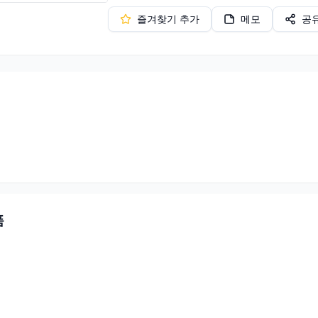
즐겨찾기 추가
메모
공
품