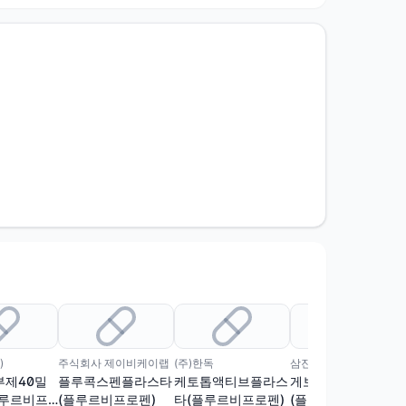
)
주식회사 제이비케이랩
(주)한독
삼진제약(주)
부제40밀
플루콕스펜플라스타
케토톱액티브플라스
게보핏맥스플라스타
플루르비프
(플루르비프로펜)
타(플루르비프로펜)
(플루르비프로펜)