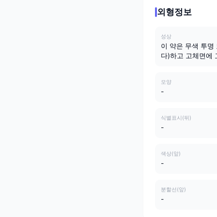
외형정보
성상
이 약은 무색 투명
다)하고 고체면에
모양
-
식별표시(뒤)
-
색상(앞)
-
분할선(앞)
-