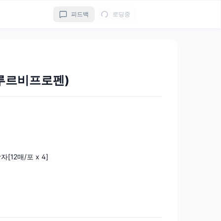
피드백
로딩중
루르비프로펜)
자[12매/포 x 4]