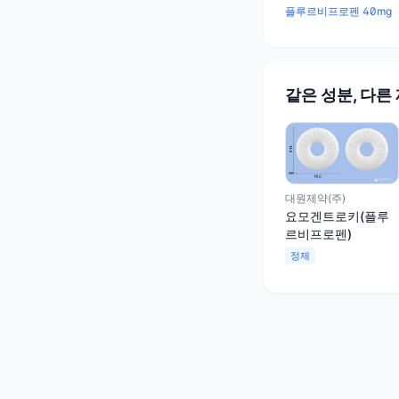
로펜)
플루르비프로펜 40mg
같은 성분, 다른
대원제약(주)
요모겐트로키(플루
르비프로펜)
정제