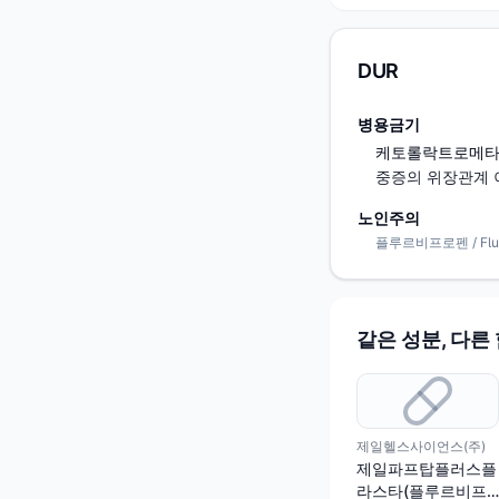
DUR
병용금기
케토롤락트로메타민 / 
중증의 위장관계
노인주의
플루르비프로펜 / Flurb
같은 성분, 다른
제일헬스사이언스(주)
제일파프탑플러스플
라스타(플루르비프