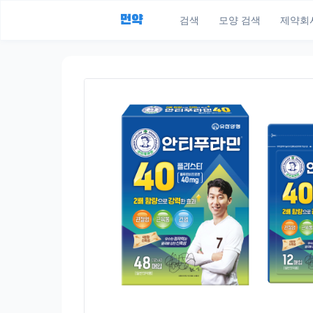
먼약
검색
모양 검색
제약회