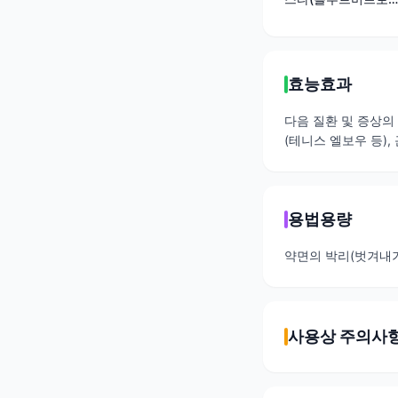
펜)
효능효과
다음 질환 및 증상의
(테니스 엘보우 등),
용법용량
약면의 박리(벗겨내기
사용상 주의사