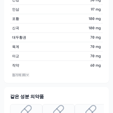
인삼
97 mg
포황
100 mg
신곡
100 mg
대두황권
70 mg
육계
70 mg
아교
70 mg
작약
60 mg
첨가제 (
8
)
같은 성분 의약품