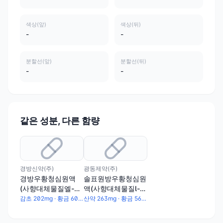
색상(앞)
색상(뒤)
-
-
분할선(앞)
분할선(뒤)
-
-
같은 성분, 다른 함량
경방신약(주)
광동제약(주)
경방우황청심원액
솔표원방우황청심원
(사향대체물질엘-무
액(사향대체물질l-무
스콘함유)
스콘함유)
감초 202mg · 황금 60mg · 당귀 60mg · 방풍 60mg · 백출 60mg · 시호 50mg · 복령 50mg · 길경 50mg · 행인 50mg · 천궁 50mg · 우황 14mg · 인삼 97mg · 영양각 35mg · 용뇌 41mg · l-무스콘 75μg · 백렴 30mg · 건강 30mg · 산약 282mg · 포황 100mg · 신곡 100mg · 대두황권 · 육계 70mg · 아교 70mg · 작약 60mg · 맥문동 60mg
산약 263mg · 황금 56mg · 당귀 56mg · 방풍 56mg · 백출 56mg · 시호 47mg · 길경 47mg · 행인 47mg · 복령 47mg · 천궁 47mg · 우황 45mg · 감초 188mg · 아교 66mg · 영양각 38mg · l-무스콘 570μg · 용뇌 38mg · 백렴 28mg · 건강 28mg · 인삼 94mg · 포황 94mg · 신곡 94mg · 대두황권 66mg · 육계 66mg · 작약 56mg · 맥문동 56mg