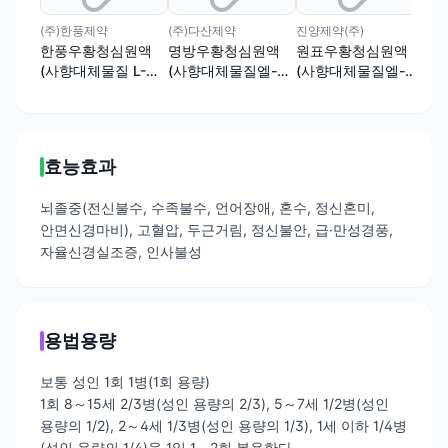
(주)한풍제약
(주)다산제약
진양제약(주)
광동
한풍우황청심원액
명방우황청심원액
원표우황청심원액
솔
(사향대체물질 L-무
(사향대체물질엘-무
(사향대체물질엘-무
(사
스콘함유)
스콘함유)
스콘함유)
콘함
효능효과
뇌졸중(전신불수, 수족불수, 언어장애, 혼수, 정신혼미,
안면신경마비), 고혈압, 두근거림, 정신불안, 급·만성경풍,
자율신경실조증, 인사불성
용법용량
보통 성인 1회 1병(1회 용량)
1회 8～15세 2/3병(성인 용량의 2/3), 5～7세 1/2병(성인
용량의 1/2), 2～4세 1/3병(성인 용량의 1/3), 1세 이하 1/4병
(성인 용량의 1/4)을 1일 1～2회 복용한다.