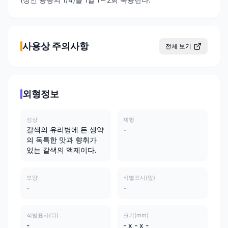
사용상 주의사항
전체 보기
외형정보
성상
제형
갈색의 유리병에 든 생약
-
의 독특한 맛과 향취가
있는 갈색의 액제이다.
모양
식별표시(앞)
-
-
식별표시(뒤)
크기(mm)
-
- x - x -