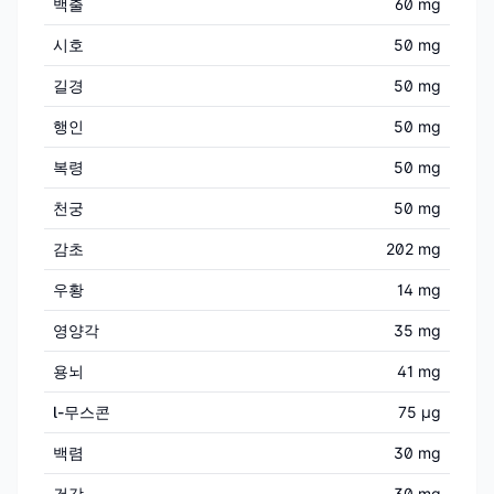
백출
60 mg
시호
50 mg
길경
50 mg
행인
50 mg
복령
50 mg
천궁
50 mg
감초
202 mg
우황
14 mg
영양각
35 mg
용뇌
41 mg
l-무스콘
75 μg
백렴
30 mg
건강
30 mg