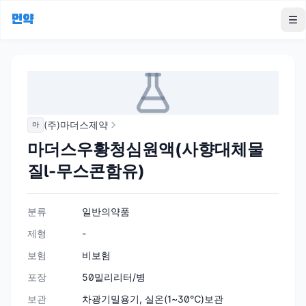
먼약
To
(주)마더스제약
마
마더스우황청심원액(사향대체물
질l-무스콘함유)
분류
일반의약품
제형
-
보험
비보험
포장
50밀리리터/병
보관
차광기밀용기, 실온(1~30℃)보관