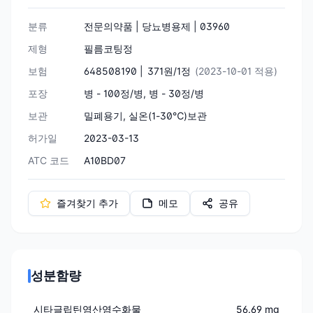
분류
전문의약품 | 당뇨병용제 | 03960
제형
필름코팅정
보험
648508190 |
371원/1정
(2023-10-01 적용)
포장
병 - 100정/병, 병 - 30정/병
보관
밀폐용기, 실온(1-30℃)보관
허가일
2023-03-13
ATC 코드
A10BD07
즐겨찾기 추가
메모
공유
성분함량
시타글립틴염산염수화물
56.69 mg