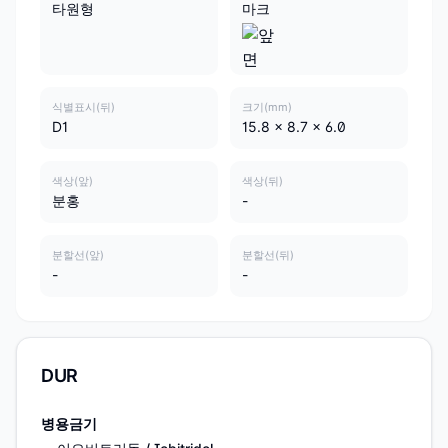
타원형
마크
식별표시(뒤)
크기(mm)
D1
15.8 x 8.7 x 6.0
색상(앞)
색상(뒤)
분홍
-
분할선(앞)
분할선(뒤)
-
-
DUR
병용금기