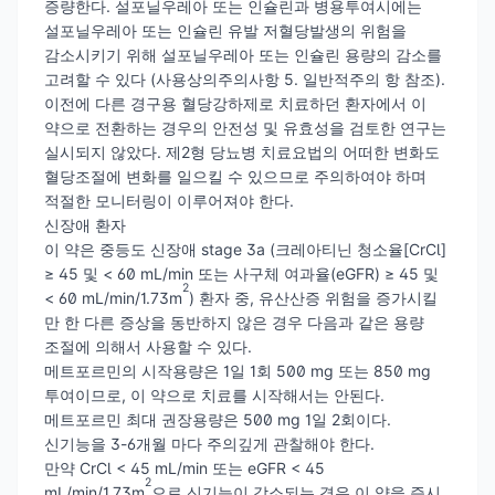
증량한다. 설포닐우레아 또는 인슐린과 병용투여시에는
설포닐우레아 또는 인슐린 유발 저혈당발생의 위험을
감소시키기 위해 설포닐우레아 또는 인슐린 용량의 감소를
고려할 수 있다 (사용상의주의사항 5. 일반적주의 항 참조).
이전에 다른 경구용 혈당강하제로 치료하던 환자에서 이
약으로 전환하는 경우의 안전성 및 유효성을 검토한 연구는
실시되지 않았다. 제2형 당뇨병 치료요법의 어떠한 변화도
혈당조절에 변화를 일으킬 수 있으므로 주의하여야 하며
적절한 모니터링이 이루어져야 한다.
신장애 환자
이 약은 중등도 신장애 stage 3a (크레아티닌 청소율[CrCl]
≥ 45 및 < 60 mL/min 또는 사구체 여과율(eGFR) ≥ 45 및
2
< 60 mL/min/1.73m
) 환자 중, 유산산증 위험을 증가시킬
만 한 다른 증상을 동반하지 않은 경우 다음과 같은 용량
조절에 의해서 사용할 수 있다.
메트포르민의 시작용량은 1일 1회 500 mg 또는 850 mg
투여이므로, 이 약으로 치료를 시작해서는 안된다.
메트포르민 최대 권장용량은 500 mg 1일 2회이다.
신기능을 3-6개월 마다 주의깊게 관찰해야 한다.
만약 CrCl < 45 mL/min 또는 eGFR < 45
2
mL/min/1.73m
으로 신기능이 감소되는 경우 이 약을 즉시