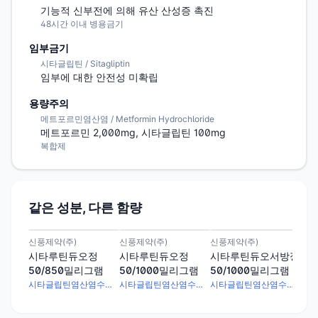
기능적 신부전에 의해 유산 산성증 촉진
48시간 이내 병용금기
임부금기
시타글립틴 / Sitagliptin
임부에 대한 안전성 미확립
용량주의
메트포르민염산염 / Metformin Hydrochloride
메트포르민 2,000mg, 시타글립틴 100mg
복합제
같은 성분, 다른 함량
신풍제약(주)
신풍제약(주)
신풍제약(주)
신풍
시타루틴듀오정
시타루틴듀오정
시타루틴듀오서방정
시
50/850밀리그램
50/1000밀리그램
50/1000밀리그램
10
시타글립틴염산염수화물 56.69mg · 메트포르민염산염 850mg
시타글립틴염산염수화물 56.69mg · 메트포르민염산염 1000mg
시타글립틴염산염수화물 56.69mg · 메트포르민염산염 1000mg