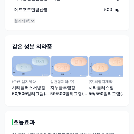
메트포르민염산염
500 mg
첨가제 (
5
)
같은 성분 의약품
(주
글
50
(주)씨엠지제약
삼천당제약(주)
(주)씨엠지제약
시타플러스서방정
자누글루엠정
시타플러스정
50/500밀리그램(시
50/500밀리그램(시
50/500밀리그램(시
타글립틴,메트포르
타글립틴염산염수화
타글립틴,메트포르
민)
물/메트포르민염산
민)
염)
효능효과