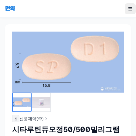
먼약
To
신풍제약(주)
신
시타루틴듀오정50/500밀리그램