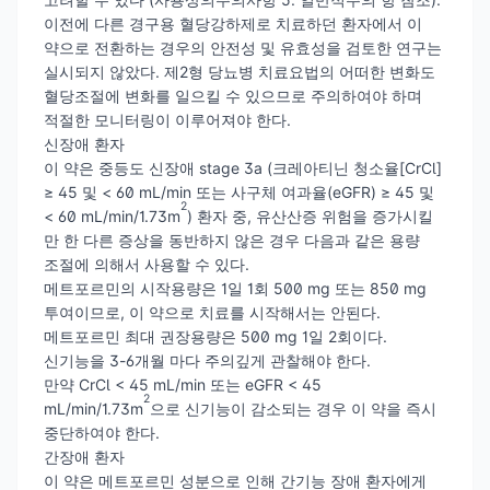
이전에 다른 경구용 혈당강하제로 치료하던 환자에서 이
약으로 전환하는 경우의 안전성 및 유효성을 검토한 연구는
실시되지 않았다. 제2형 당뇨병 치료요법의 어떠한 변화도
혈당조절에 변화를 일으킬 수 있으므로 주의하여야 하며
적절한 모니터링이 이루어져야 한다.
신장애 환자
이 약은 중등도 신장애 stage 3a (크레아티닌 청소율[CrCl]
≥ 45 및 < 60 mL/min 또는 사구체 여과율(eGFR) ≥ 45 및
2
< 60 mL/min/1.73m
) 환자 중, 유산산증 위험을 증가시킬
만 한 다른 증상을 동반하지 않은 경우 다음과 같은 용량
조절에 의해서 사용할 수 있다.
메트포르민의 시작용량은 1일 1회 500 mg 또는 850 mg
투여이므로, 이 약으로 치료를 시작해서는 안된다.
메트포르민 최대 권장용량은 500 mg 1일 2회이다.
신기능을 3-6개월 마다 주의깊게 관찰해야 한다.
만약 CrCl < 45 mL/min 또는 eGFR < 45
2
mL/min/1.73m
으로 신기능이 감소되는 경우 이 약을 즉시
중단하여야 한다.
간장애 환자
이 약은 메트포르민 성분으로 인해 간기능 장애 환자에게