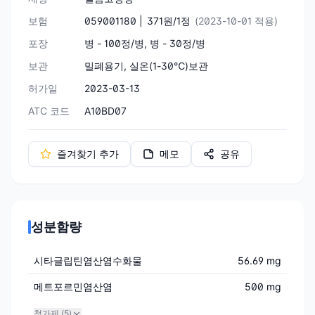
보험
059001180 |
371원/1정
(2023-10-01 적용)
포장
병 - 100정/병, 병 - 30정/병
보관
밀폐용기, 실온(1-30℃)보관
허가일
2023-03-13
ATC 코드
A10BD07
즐겨찾기 추가
메모
공유
성분함량
시타글립틴염산염수화물
56.69 mg
메트포르민염산염
500 mg
첨가제 (
5
)