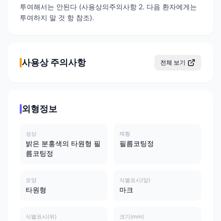
투여해서는 안된다 (사용상의주의사항 2. 다음 환자에게는
투여하지 말 것 항 참조).
사용상 주의사항
전체 보기
외형정보
성상
제형
밝은 분홍색의 타원형 필
필름코팅정
름코팅정
모양
식별표시(앞)
타원형
마크
식별표시(뒤)
크기(mm)