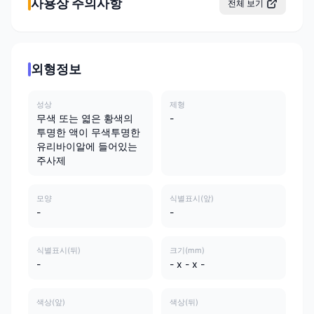
사용상 주의사항
전체 보기
외형정보
성상
제형
무색 또는 엷은 황색의
-
투명한 액이 무색투명한
유리바이알에 들어있는
주사제
모양
식별표시(앞)
-
-
식별표시(뒤)
크기(mm)
-
- x - x -
색상(앞)
색상(뒤)