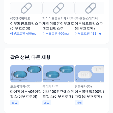
(주)한국팜비오
제이더블유중외제약(주)
(주)휴온스메디텍
영진
이부페인프리믹스주
제이더블유이부프로
이부텍프리믹스주
부
(이부프로펜)
펜프리믹스주
(이부프로펜)
펜)
이부프로펜 400mg
이부프로펜 400mg
이부프로펜 400mg
이부
같은 성분, 다른 제형
명문
이
40
프로
캡
코오롱제약(주)
동아제약(주)
명문제약(주)
마이펜이부400연질
이브400원큐에스연
이부콜벤정200밀리
캡슐(이부프로펜)
질캡슐(이부프로펜)
그램(이부프로펜)
캡슐
캡슐
정제