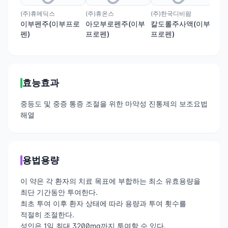
(주)휴메딕스
(주)휴온스
(주)한국디비팜
한올
이부펜주(이부프로
아모부로펜주(이부
칼도롤주사액(이부
폴
펜)
프로펜)
프로펜)
로펜
효능효과
중등도 및 중증 통증 조절을 위한 마약성 진통제의 보조요법
해열
용법용량
이 약은 각 환자의 치료 목표에 부합하는 최소 유효용량을
최단 기간동안 투여한다.
최초 투여 이후 환자 상태에 따라 용량과 투여 횟수를
적절히 조절한다.
성인은 1일 최대 3200mg까지 투여할 수 있다.