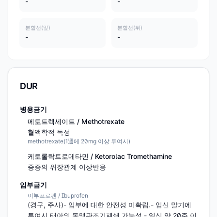
-
-
분할선(앞)
분할선(뒤)
-
-
DUR
병용금기
메토트렉세이트 / Methotrexate
혈액학적 독성
methotrexate(1週에 20mg 이상 투여시)
케토롤락트로메타민 / Ketorolac Tromethamine
중증의 위장관계 이상반응
임부금기
이부프로펜 / Ibuprofen
(경구, 주사)- 임부에 대한 안전성 미확립.- 임신 말기에 
투여시 태아의 동맥관조기폐쇄 가능성.- 임신 약 20주 이