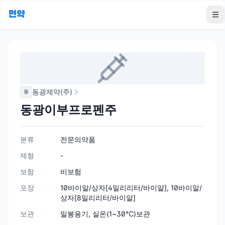
먼약
To
동광제약(주)
동
동광이부프로펜주
분류
전문의약품
제형
-
보험
비보험
포장
10바이알/상자[4밀리리터/바이알], 10바이알/
상자[8밀리리터/바이알]
보관
밀봉용기, 실온(1~30℃)보관