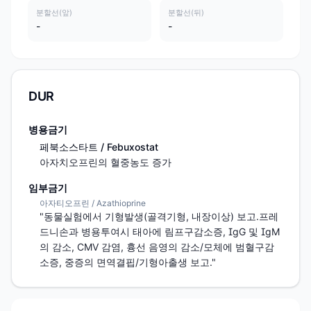
분할선(앞)
분할선(뒤)
-
-
DUR
병용금기
페북소스타트 / Febuxostat
아자치오프린의 혈중농도 증가
임부금기
아자티오프린 / Azathioprine
"동물실험에서 기형발생(골격기형, 내장이상) 보고.프레
드니손과 병용투여시 태아에 림프구감소증, IgG 및 IgM
의 감소, CMV 감염, 흉선 음영의 감소/모체에 범혈구감
소증, 중증의 면역결핍/기형아출생 보고."