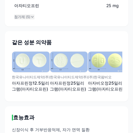
아자티오프린
25 mg
첨가제 (
5
)
같은 성분 의약품
맥널
아
한국유나이티드제약(주)
한국유나이티드제약(주)
(주)한국팜비오
그
아자프린정12.5밀리
아자프린정25밀리
아자비오정25밀리
그램(아자티오프린)
그램(아자티오프린)
그램(아자티오프린)
효능효과
신장이식 후 거부반응억제, 자가 면역 질환