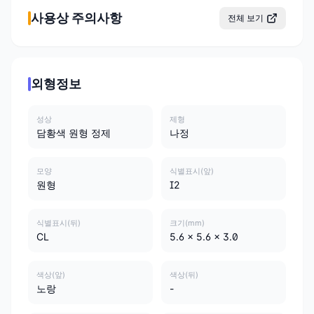
사용상 주의사항
전체 보기
외형정보
성상
제형
담황색 원형 정제
나정
모양
식별표시(앞)
원형
I2
식별표시(뒤)
크기(mm)
CL
5.6 x 5.6 x 3.0
색상(앞)
색상(뒤)
노랑
-