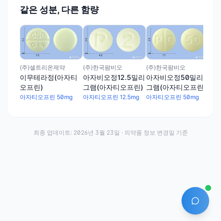
같은 성분, 다른 함량
(주
테
아자
(주)셀트리온제약
(주)한국팜비오
(주)한국팜비오
이무테라정(아자티
아자비오정12.5밀리
아자비오정50밀리
오프린)
그램(아자티오프린)
그램(아자티오프린)
아자티오프린 50mg
아자티오프린 12.5mg
아자티오프린 50mg
최종 업데이트:
2026년 3월 23일
· 의약품 정보 변경일 기준
AI 에