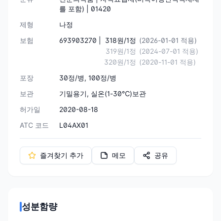
를 포함) | 01420
제형
나정
보험
693903270 |
318원/1정
(2026-01-01 적용)
319원/1정
(2024-07-01 적용)
320원/1정
(2020-11-01 적용)
포장
30정/병, 100정/병
보관
기밀용기, 실온(1-30℃)보관
허가일
2020-08-18
ATC 코드
L04AX01
즐겨찾기 추가
메모
공유
성분함량