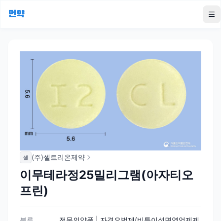
먼약
To
(주)셀트리온제약
셀
이무테라정25밀리그램(아자티오
프린)
분류
전문의약품 | 자격요법제(비특이성면역억제제