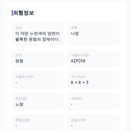
외형정보
성상
제형
이 약은 노란색의 양면이
나정
볼록한 원형의 정제이다.
모양
식별표시(앞)
원형
AZP|50
식별표시(뒤)
크기(mm)
-
8 x 8 x 3
색상(앞)
색상(뒤)
노랑
-
분할선(앞)
분할선(뒤)
-
-