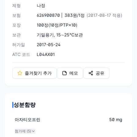
제형
나정
보험
626900870 |
383원/1정
(2017-08-17 적용)
포장
100정(10정/PTP×10)
보관
기밀용기, 15∼25℃보관
허가일
2017-05-24
ATC 코드
L04AX01
즐겨찾기 추가
메모
공유
성분함량
아자티오프린
50 mg
첨가제 (
5
)