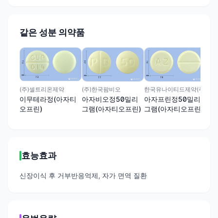
같은 성분 의약품
삼일
이
프린
(주)셀트리온제약
(주)한국팜비오
한국유나이티드제약(주)
이무테라정(아자티
아자비오정50밀리
아자프린정50밀리
오프린)
그램(아자티오프린)
그램(아자티오프린)
(수출
명:AzafrineTabs)
효능효과
신장이식 후 거부반응억제, 자가 면역 질환