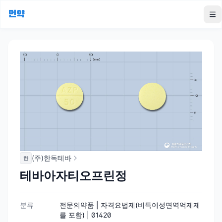
먼약
To
(주)한독테바
한
테바아자티오프린정
분류
전문의약품 | 자격요법제(비특이성면역억제제
를 포함) | 01420