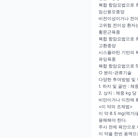
복합 항암요법으로 최대
임신융모종양
비전이성이거나 전이의
고위험 전이성 환자는
횡문근육종
복합 항암요법으로 최대
고환종양
시스플라틴 기반의 복
유잉육종
복합 항암요법으로 51
○ 분리-관류기술
다양한 투여방법 및
1. 하지 및 골반 : 체
2. 상지 : 체중 kg 당
비만이거나 이전에 화
<이 약의 조제법>
이 약 0.5 mg(역
용해해야 한다.
주사 전에 육안으로 
이 약을 한번 용액으