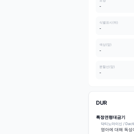
모양
-
식별표시(뒤)
-
색상(앞)
-
분할선(앞)
-
DUR
특정연령대금기
닥티노마이신 / Dacti
영아에 대해 독성