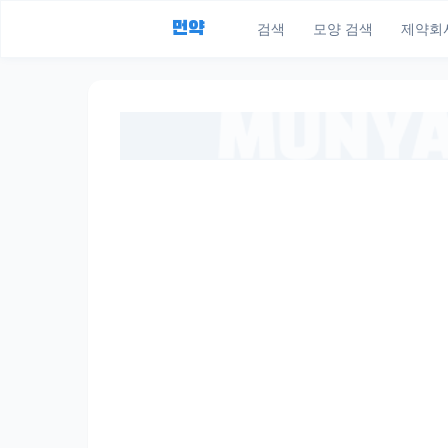
먼약
검색
모양 검색
제약회