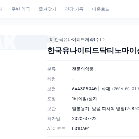
사
주변 약국
즐겨찾기
건강 기록
다운로드
한국유나이티드제약(주)
한
한국유나이티드닥티노마이
분류
전문의약품
제형
-
보험
644305040 |
삭제
(2016-01-01
포장
1바이알/상자
보관
밀봉용기, 빛을 피하여 냉장(2~8
허가일
2020-07-22
ATC 코드
L01DA01