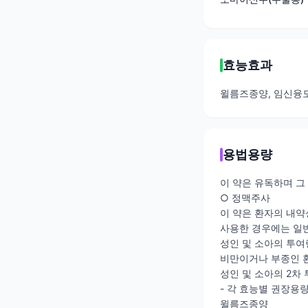
효능효과
윌름즈종양, 임신융모
용법용량
이 약은 유독하며 그
○ 정맥주사
이 약은 환자의 내약
사용한 경우에는 일
성인 및 소아의 투여량은
비만이거나 부종인 
성인 및 소아의 2차
- 각 효능별 권장용
윌름즈종양