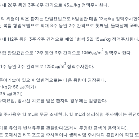
 26주 동안 3주-6주 간격으로 45㎍/kg 정맥주사한다.
 위험이 적은 환자는 단일요법으로 5일동안 매일 12㎍/kg 정맥주사한
 복함 항암요법으로 최대 8주 동안 2주 간격으로 첫째날, 둘째날에 500
 112주 동안 3주-9주 간격으로 매일 1회씩 5일 15㎍/kg 정맥주사한다
2
합 항암요법으로 12주 동안 3주 간격으로 1000㎍/m
정맥주사한다.
2
주 동안 3주 간격으로 1250㎍/m
정맥주사한다.
 투여기술이 있으며 일반적으로는 다음 용량이 권장된다.
중 kg당 50 ㎍(역가)
 35 ㎍(역가)
학요법, 방사선 치료를 받은 환자의 경우에는 감량한다.
가)을 주사용수 1.1 mL로 무균 조제한다. 1.1 mL의 생리식염 주사액에
이물 유입과 변색유무를 관찰한다(조제시 투명한 금색의 용액이다).
로 조제하면 5 % 포도당 주사액이나 생리식염 주사액과 혼합하여 직접 또