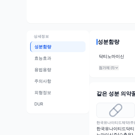
상세정보
성분함량
성분함량
닥티노마이신
효능효과
첨가제 (
1
)
용법용량
주의사항
외형정보
같은 성분 의약
DUR
한국유나이티드제약(주)
한국유나이티드닥티
노마이신주(수출용)