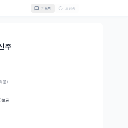
피드백
로딩중
신주
 적용)
℃)보관