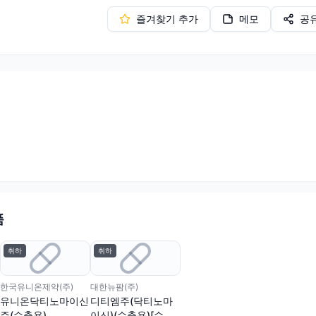
즐겨찾기 추가
메모
공
품
취하
취하
한국유니온제약(주)
대한뉴팜(주)
유니온닥티노마이신
디티엠주(닥티노마
주(수출용)
이신)(수출용)[수출