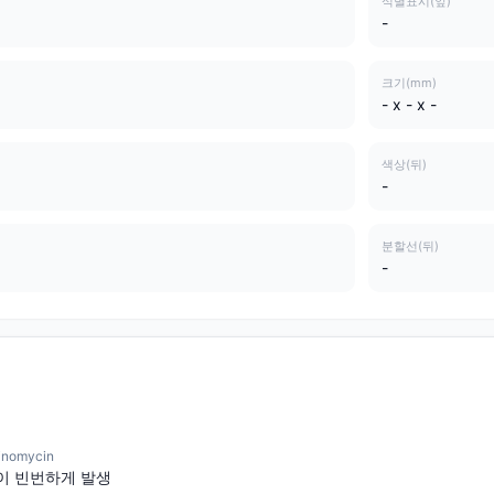
식별표시(앞)
-
크기(mm)
- x - x -
색상(뒤)
-
분할선(뒤)
-
nomycin
이 빈번하게 발생