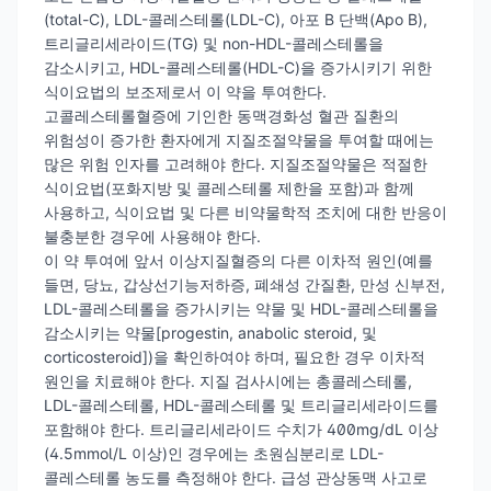
(total-C), LDL-콜레스테롤(LDL-C), 아포 B 단백(Apo B),
트리글리세라이드(TG) 및 non-HDL-콜레스테롤을
감소시키고, HDL-콜레스테롤(HDL-C)을 증가시키기 위한
식이요법의 보조제로서 이 약을 투여한다.
고콜레스테롤혈증에 기인한 동맥경화성 혈관 질환의
위험성이 증가한 환자에게 지질조절약물을 투여할 때에는
많은 위험 인자를 고려해야 한다. 지질조절약물은 적절한
식이요법(포화지방 및 콜레스테롤 제한을 포함)과 함께
사용하고, 식이요법 및 다른 비약물학적 조치에 대한 반응이
불충분한 경우에 사용해야 한다.
이 약 투여에 앞서 이상지질혈증의 다른 이차적 원인(예를
들면, 당뇨, 갑상선기능저하증, 폐쇄성 간질환, 만성 신부전,
LDL-콜레스테롤을 증가시키는 약물 및 HDL-콜레스테롤을
감소시키는 약물[progestin, anabolic steroid, 및
corticosteroid])을 확인하여야 하며, 필요한 경우 이차적
원인을 치료해야 한다. 지질 검사시에는 총콜레스테롤,
LDL-콜레스테롤, HDL-콜레스테롤 및 트리글리세라이드를
포함해야 한다. 트리글리세라이드 수치가 400mg/dL 이상
(4.5mmol/L 이상)인 경우에는 초원심분리로 LDL-
콜레스테롤 농도를 측정해야 한다. 급성 관상동맥 사고로