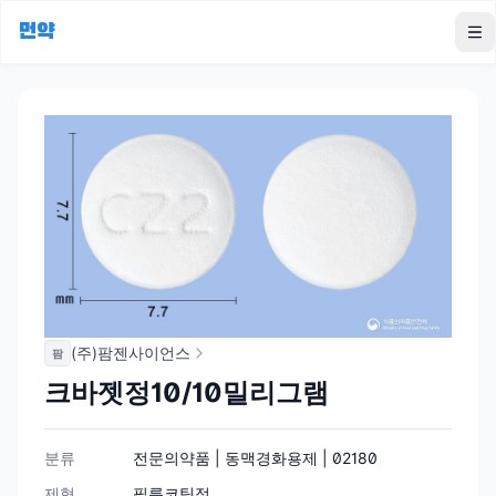
먼약
To
(주)팜젠사이언스
팜
크바젯정10/10밀리그램
분류
전문의약품 | 동맥경화용제 | 02180
제형
필름코팅정