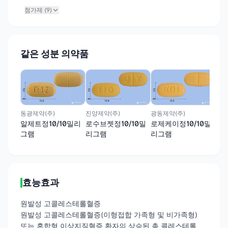
첨가제 (
9
)
같은 성분 의약품
한국
로수
리
동광제약(주)
진양제약(주)
광동제약(주)
알제트정10/10밀리
로수브젯정10/10밀
로제케이정10/10밀
그램
리그램
리그램
효능효과
원발성 고콜레스테롤혈증
원발성 고콜레스테롤혈증(이형접합 가족형 및 비가족형)
또는 혼합형 이상지질혈증 환자의 상승된 총 콜레스테롤