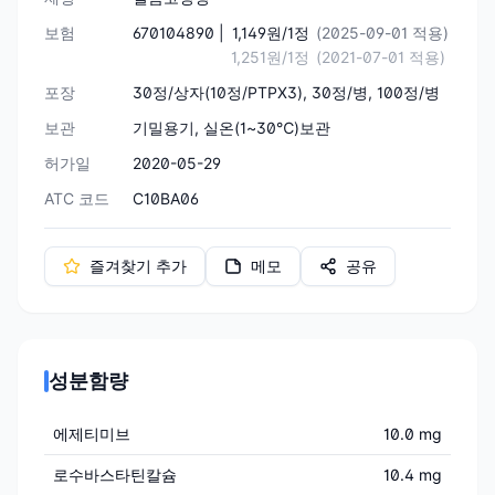
보험
670104890 |
1,149원/1정
(2025-09-01 적용)
1,251원/1정
(2021-07-01 적용)
포장
30정/상자(10정/PTPX3), 30정/병, 100정/병
보관
기밀용기, 실온(1~30℃)보관
허가일
2020-05-29
ATC 코드
C10BA06
즐겨찾기 추가
메모
공유
성분함량
에제티미브
10.0 mg
로수바스타틴칼슘
10.4 mg