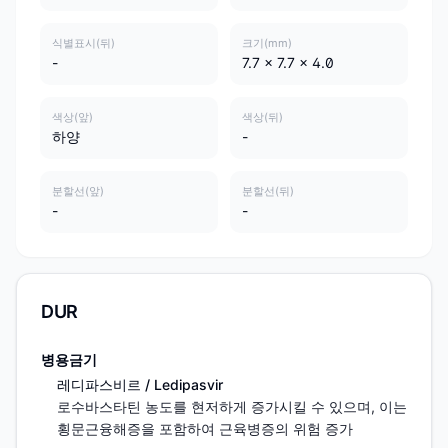
식별표시(뒤)
크기(mm)
-
7.7 x 7.7 x 4.0
색상(앞)
색상(뒤)
하양
-
분할선(앞)
분할선(뒤)
-
-
DUR
병용금기
레디파스비르 / Ledipasvir
로수바스타틴 농도를 현저하게 증가시킬 수 있으며, 이는 
횡문근융해증을 포함하여 근육병증의 위험 증가