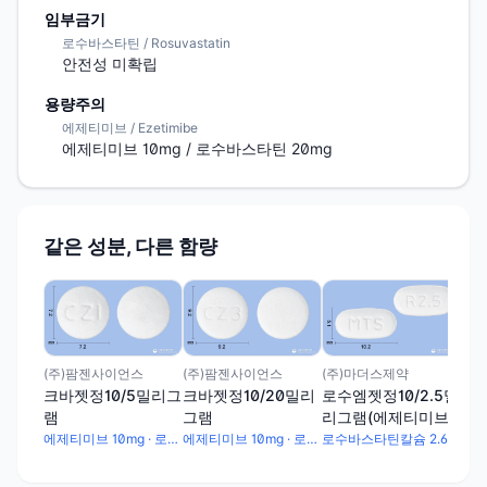
임부금기
로수바스타틴 / Rosuvastatin
안전성 미확립
용량주의
에제티미브 / Ezetimibe
에제티미브 10mg / 로수바스타틴 20mg
같은 성분, 다른 함량
에이
로바
그
수
(주)팜젠사이언스
(주)팜젠사이언스
(주)마더스제약
크바젯정10/5밀리그
크바젯정10/20밀리
로수엠젯정10/2.5밀
램
그램
리그램(에제티미브,
로수바스타틴)
에제티미브 10mg · 로수바스타틴칼슘 5.2mg
에제티미브 10mg · 로수바스타틴칼슘 20.8mg
로수바스타틴칼슘 2.6mg · 에제티미브 10mg