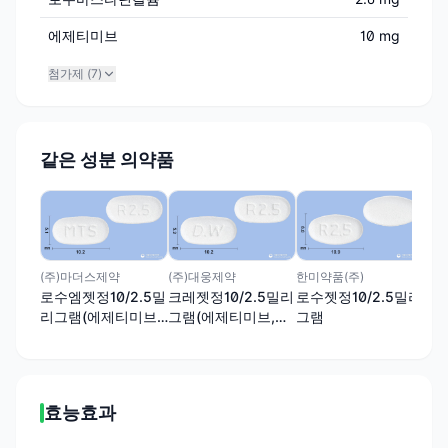
에제티미브
10 mg
첨가제 (
7
)
같은 성분 의약품
(주)마더스제약
(주)대웅제약
한미약품(주)
로수엠젯정10/2.5밀
크레젯정10/2.5밀리
로수젯정10/2.5밀리
리그램(에제티미브,
그램(에제티미브,로
그램
로수바스타틴)
수바스타틴)
효능효과