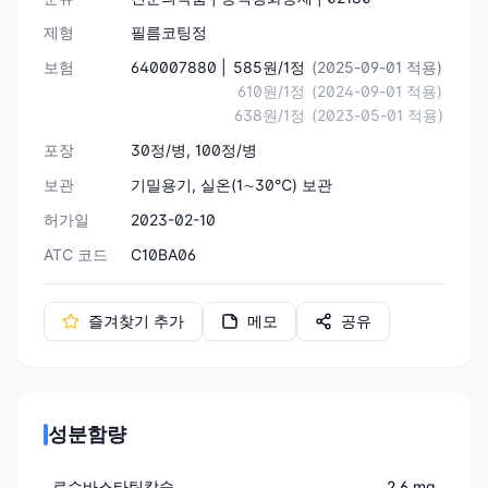
제형
필름코팅정
보험
640007880 |
585원/1정
(2025-09-01 적용)
610원/1정
(2024-09-01 적용)
638원/1정
(2023-05-01 적용)
포장
30정/병, 100정/병
보관
기밀용기, 실온(1∼30℃) 보관
허가일
2023-02-10
ATC 코드
C10BA06
즐겨찾기 추가
메모
공유
성분함량
로수바스타틴칼슘
2.6 mg