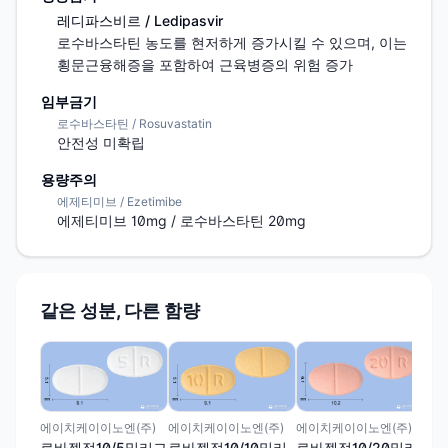
레디파스비르 / Ledipasvir
로수바스타틴 농도를 현저하게 증가시킬 수 있으며, 이는 
횡문근융해증을 포함하여 근육병증의 위험 증가
임부금기
로수바스타틴 / Rosuvastatin
안전성 미확립
용량주의
에제티미브 / Ezetimibe
에제티미브 10mg / 로수바스타틴 20mg
같은 성분, 다른 함량
(주
유로
그
에이치케이이노엔(주)
에이치케이이노엔(주)
에이치케이이노엔(주)
로바젯정10/5밀리그
로바젯정10/10밀리
로바젯정10/20밀리