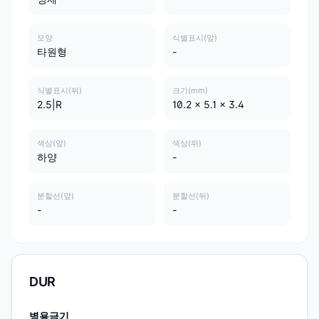
모양
식별표시(앞)
타원형
-
식별표시(뒤)
크기(mm)
2.5|R
10.2 x 5.1 x 3.4
색상(앞)
색상(뒤)
하양
-
분할선(앞)
분할선(뒤)
-
-
DUR
병용금기