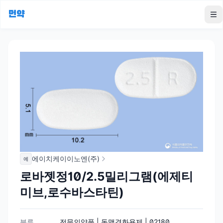
먼약
To
에이치케이이노엔(주)
에
로바젯정10/2.5밀리그램(에제티
미브,로수바스타틴)
분류
전문의약품 | 동맥경화용제 | 02180