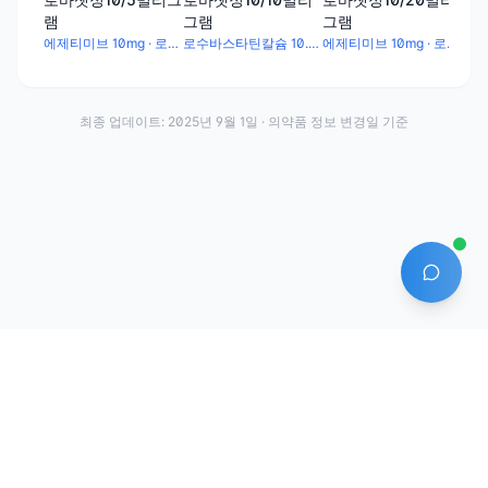
램
그램
그램
에제티미브 10mg · 로수바스타틴칼슘 5.2mg
로수바스타틴칼슘 10.4mg · 에제티미브 10mg
에제티미브 10mg · 로수바스타틴칼슘 20.8mg
최종 업데이트:
2025년 9월 1일
· 의약품 정보 변경일 기준
AI 에
·
·
이용약관
개인정보처리방침
About
전화번호: 070-7761-8763 | 주소: 경기도 안산시 상록구 수인로 628-16
상호: (주)약발 | 대표자: 신승호 | 사업자등록번호: 440-87-01611 | 통신판매업신고번
호: 제2020-경기안산-1331호
©
2026
Yakppal, Inc. All rights reserved.