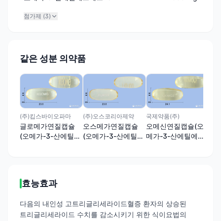
첨가제 (
3
)
같은 성분 의약품
(주
파
(오
스테
(주)킵스바이오파마
(주)오스코리아제약
국제약품(주)
글로메가연질캡슐
오스메가연질캡슐
오메신연질캡슐(오
(오메가-3-산에틸에
(오메가-3-산에틸에
메가-3-산에틸에스
스테르90)
스테르90)
테르90)
효능효과
다음의 내인성 고트리글리세라이드혈증 환자의 상승된
트리글리세라이드 수치를 감소시키기 위한 식이요법의