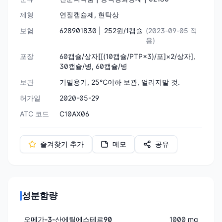
제형
연질캡슐제, 현탁상
보험
628901830 |
252원/1캡슐
(2023-09-05 적
용)
포장
60캡슐/상자[[(10캡슐/PTP×3)/포]×2/상자],
30캡슐/병, 60캡슐/병
보관
기밀용기, 25℃이하 보관, 얼리지말 것.
허가일
2020-05-29
ATC 코드
C10AX06
즐겨찾기 추가
메모
공유
성분함량
오메가-3-산에틸에스테르90
1000 mg