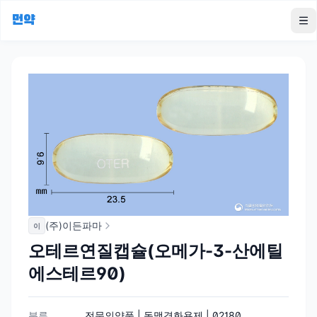
먼약
To
(주)이든파마
이
오테르연질캡슐(오메가-3-산에틸
에스테르90)
분류
전문의약품 | 동맥경화용제 | 02180