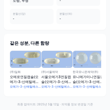
노랑, 투명
-
분할선(앞)
분할선(뒤)
-
-
같은 성분, 다른 함량
한국
오
캡슐
틸에
(주)일화
(주)서울제약
한국유니온제약(주)
오메로연질캡슐(오
서울오메가3연질캡
유니메가미니연질캡
메가-3-산에틸에스
슐(오메가-3-산에틸
슐(오메가-3-산에틸
테르90)
에스테르90)
에스테르90)
오메가-3-산에틸에스테르90
오메가-3-산에틸에스테르90
오메가-3-산에틸에스테르90 2000mg
최종 업데이트:
2025년 5월 12일
· 의약품 정보 변경일 기준