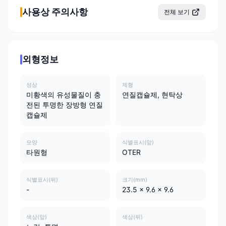
사용상 주의사항
전체 보기
외형정보
성상
제형
미황색의 유성물질이 충
연질캡슐제, 현탁상
전된 투명한 장방형 연질
캡슐제
모양
식별표시(앞)
타원형
OTER
식별표시(뒤)
크기(mm)
-
23.5 x 9.6 x 9.6
색상(앞)
색상(뒤)