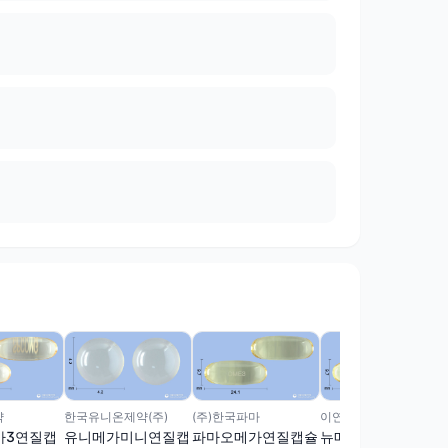
약
한국유니온제약(주)
(주)한국파마
이연제약(주)
가3연질캡
유니메가미니연질캡
파마오메가연질캡슐
뉴메틴연질캡슐(오