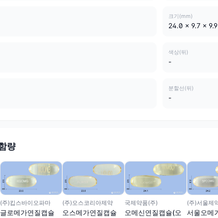
크기(mm)
24.0 x 9.7 x 9.9
색상(뒤)
-
분할선(뒤)
-
 함량
(주)킵스바이오파마
(주)오스코리아제약
국제약품(주)
(주)서울제
글로메가연질캡슐
오스메가연질캡슐
오메신연질캡슐(오
서울오메