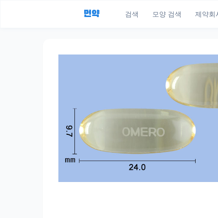
먼약
검색
모양 검색
제약회