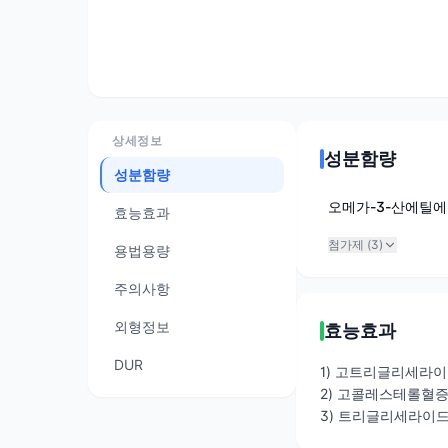
상세정보
성분함량
성분함량
오메가-3-산에틸에
효능효과
첨가제 (
3
)
용법용량
주의사항
외형정보
효능효과
DUR
1) 고트리글리세라
2) 고콜레스테롤혈
3) 트리글리세라이