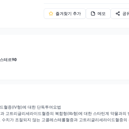
즐겨찾기 추가
메모
공
스테르90
이드혈증(Ⅳ형)에 대한 단독투여요법
증과 고트리글리세라이드혈증의 복합형(Ⅱb형)에 대한 스타틴계 약물과의
드 수치가 조절되지 않는 고콜레스테롤혈증과 고트리글리세라이드혈증의 복