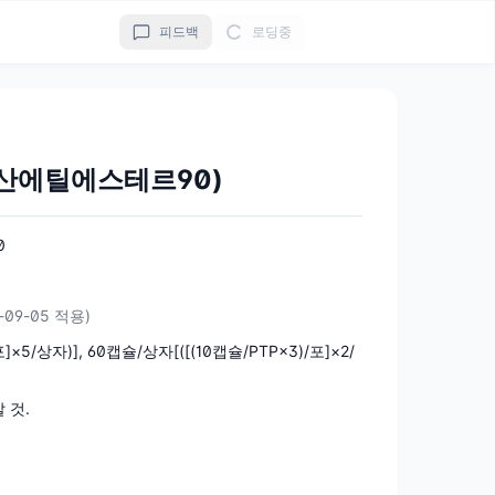
피드백
로딩중
산에틸에스테르90)
0
-09-05 적용)
]×5/상자)], 60캡슐/상자[([(10캡슐/PTP×3)/포]×2/
 것.