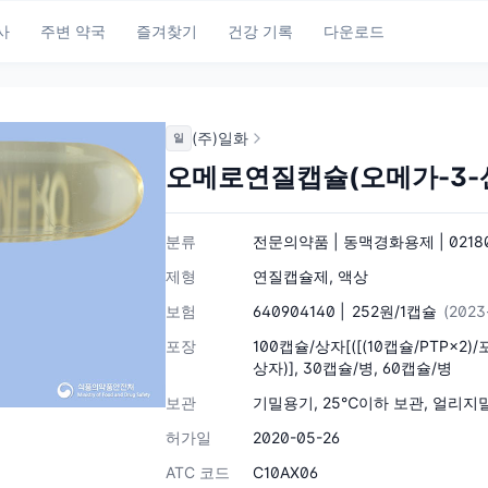
사
주변 약국
즐겨찾기
건강 기록
다운로드
(주)일화
일
오메로연질캡슐(오메가-3-
분류
전문의약품 | 동맥경화용제 | 0218
제형
연질캡슐제, 액상
보험
640904140 |
252원/1캡슐
(2023
포장
100캡슐/상자[([(10캡슐/PTP×2)/포
상자)], 30캡슐/병, 60캡슐/병
보관
기밀용기, 25℃이하 보관, 얼리지말
허가일
2020-05-26
ATC 코드
C10AX06