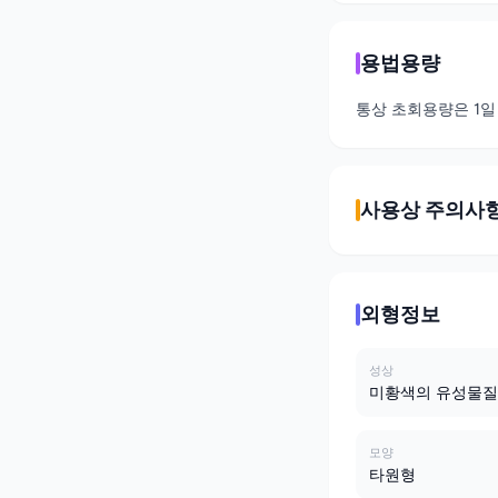
용법용량
통상 초회용량은 1일 
사용상 주의사
외형정보
성상
미황색의 유성물질
모양
타원형