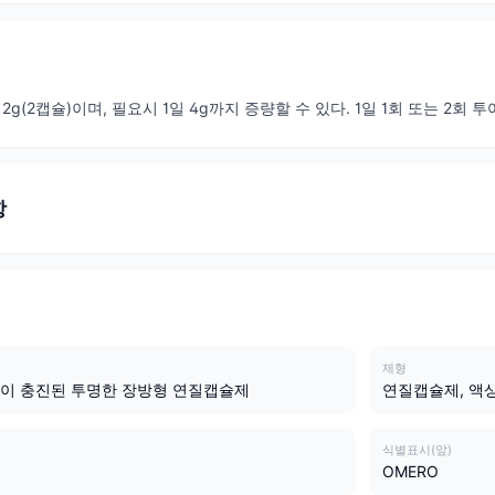
2g(2캡슐)이며, 필요시 1일 4g까지 증량할 수 있다. 1일 1회 또는 2회 투
항
제형
이 충진된 투명한 장방형 연질캡슐제
연질캡슐제, 액
식별표시(앞)
OMERO