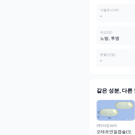
식별표시(뒤)
-
색상(앞)
노랑, 투명
분할선(앞)
-
같은 성분, 다른
(주)이든파마
오테르연질캡슐(오