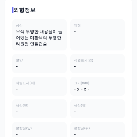
외형정보
성상
제형
무색 투명한 내용물이 들
-
어있는 미황색의 투명한
타원형 연질캡슐
모양
식별표시(앞)
-
-
식별표시(뒤)
크기(mm)
-
- x - x -
색상(앞)
색상(뒤)
-
-
분할선(앞)
분할선(뒤)
-
-