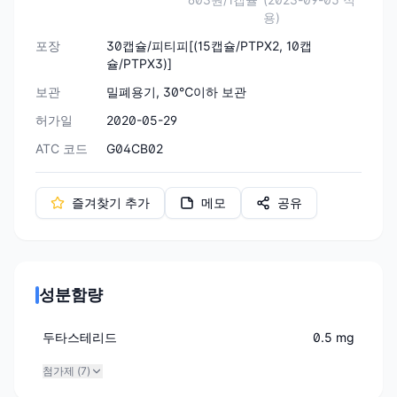
용)
포장
30캡슐/피티피[(15캡슐/PTPX2, 10캡
슐/PTPX3)]
보관
밀폐용기, 30℃이하 보관
허가일
2020-05-29
ATC 코드
G04CB02
즐겨찾기 추가
메모
공유
성분함량
두타스테리드
0.5 mg
첨가제 (
7
)