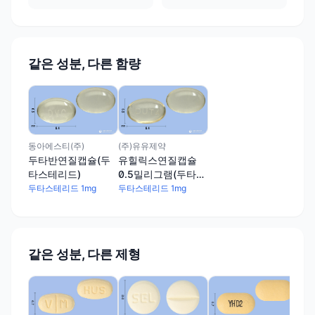
같은 성분, 다른 함량
동아에스티(주)
(주)유유제약
두타반연질캡슐(두
유힐릭스연질캡슐
타스테리드)
0.5밀리그램(두타스
테리드)
두타스테리드 1mg
두타스테리드 1mg
같은 성분, 다른 제형
(주
모두