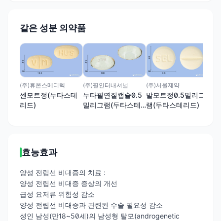
같은 성분 의약품
(주
이
0.
테리
(주)휴온스메디텍
(주)필인터내셔널
(주)서울제약
센모트정(두타스테
두타필연질캡슐0.5
발모트정0.5밀리그
리드)
밀리그램(두타스테
램(두타스테리드)
리드)
효능효과
양성 전립선 비대증의 치료 :
양성 전립선 비대증 증상의 개선
급성 요저류 위험성 감소
양성 전립선 비대증과 관련된 수술 필요성 감소
성인 남성(만18~50세)의 남성형 탈모(androgenetic