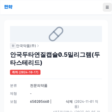
먼약
To
안국약품(주)
안
안국두타연질캡슐0.5밀리그램(두
타스테리드)
취하
(2024-10-17)
분류
전문의약품
제형
-
보험
650205660 |
삭제
(2024-11-01 적
용)
603원/1캡슐
(2023-09-05 적