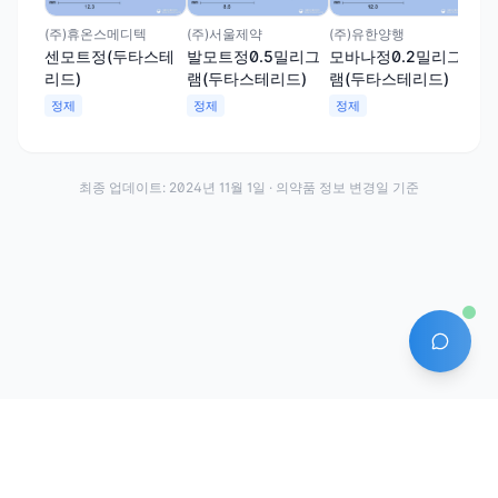
그
정
(주)휴온스메디텍
(주)서울제약
(주)유한양행
센모트정(두타스테
발모트정0.5밀리그
모바나정0.2밀리그
리드)
램(두타스테리드)
램(두타스테리드)
정제
정제
정제
최종 업데이트:
2024년 11월 1일
· 의약품 정보 변경일 기준
AI 에
·
·
이용약관
개인정보처리방침
About
전화번호: 070-7761-8763 | 주소: 경기도 안산시 상록구 수인로 628-16
상호: (주)약발 | 대표자: 신승호 | 사업자등록번호: 440-87-01611 | 통신판매업신고번