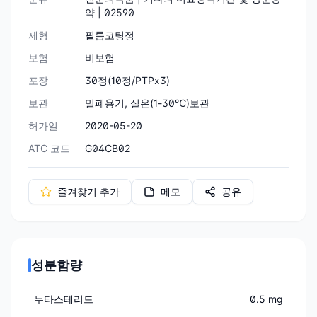
약 | 02590
제형
필름코팅정
보험
비보험
포장
30정(10정/PTPx3)
보관
밀폐용기, 실온(1-30℃)보관
허가일
2020-05-20
ATC 코드
G04CB02
즐겨찾기 추가
메모
공유
성분함량
두타스테리드
0.5 mg