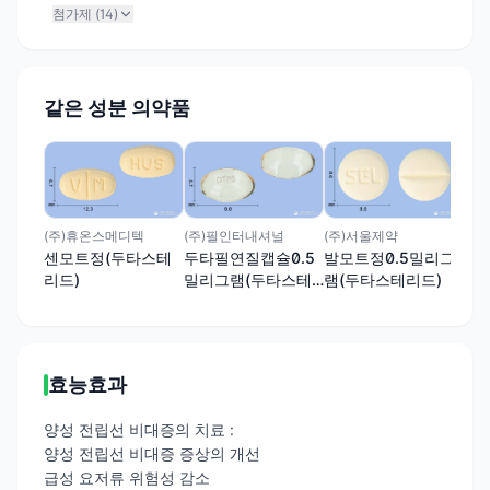
첨가제 (
14
)
같은 성분 의약품
(주)휴온스메디텍
(주)필인터내셔널
(주)서울제약
(주
센모트정(두타스테
두타필연질캡슐0.5
발모트정0.5밀리그
이
리드)
밀리그램(두타스테
램(두타스테리드)
0.
리드)
테리
효능효과
양성 전립선 비대증의 치료 :
양성 전립선 비대증 증상의 개선
급성 요저류 위험성 감소