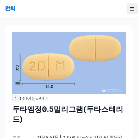
먼약
To
(주)이든파마
이
두타엠정0.5밀리그램(두타스테리
드)
분류
전문의약품 | 기타의 비뇨생식기관 및 항문용