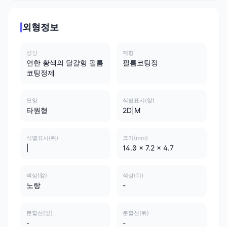
외형정보
성상
제형
연한 황색의 달걀형 필름
필름코팅정
코팅정제
모양
식별표시(앞)
타원형
2D|M
식별표시(뒤)
크기(mm)
|
14.0 x 7.2 x 4.7
색상(앞)
색상(뒤)
노랑
-
분할선(앞)
분할선(뒤)
-
-