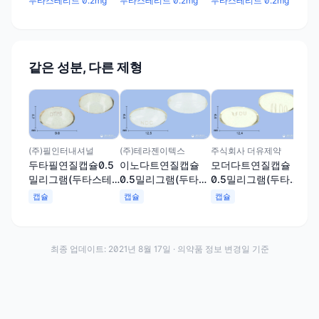
두타스테리드 0.2mg
두타스테리드 0.2mg
두타스테리드 0.2mg
같은 성분, 다른 제형
안국
에
0.
테리
캡
(주)필인터내셔널
(주)테라젠이텍스
주식회사 더유제약
두타필연질캡슐0.5
이노다트연질캡슐
모더다트연질캡슐
밀리그램(두타스테
0.5밀리그램(두타스
0.5밀리그램(두타스
리드)
테리드)
테리드)
캡슐
캡슐
캡슐
최종 업데이트:
2021년 8월 17일
· 의약품 정보 변경일 기준