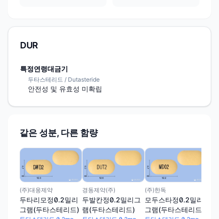
DUR
특정연령대금기
두타스테리드 / Dutasteride
안전성 및 유효성 미확립
같은 성분, 다른 함량
(주
모바
램(
두타
(주)대웅제약
경동제약(주)
(주)한독
두타리모정0.2밀리
두발칸정0.2밀리그
모두스타정0.2밀리
그램(두타스테리드)
램(두타스테리드)
그램(두타스테리드)