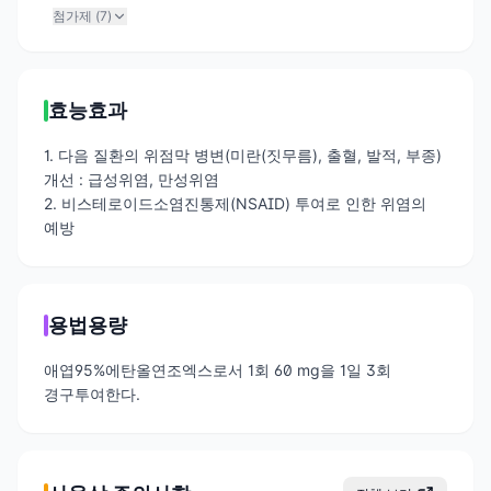
첨가제 (
7
)
효능효과
1. 다음 질환의 위점막 병변(미란(짓무름), 출혈, 발적, 부종)
개선 : 급성위염, 만성위염
2. 비스테로이드소염진통제(NSAID) 투여로 인한 위염의
예방
용법용량
애엽95%에탄올연조엑스로서 1회 60 mg을 1일 3회
경구투여한다.