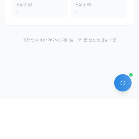
분할선(앞)
분할선(뒤)
-
-
최종 업데이트:
2026년 2월 1일
· 의약품 정보 변경일 기준
AI 에
·
·
이용약관
개인정보처리방침
About
전화번호: 070-7761-8763 | 주소: 경기도 안산시 상록구 수인로 628-16
상호: (주)약발 | 대표자: 신승호 | 사업자등록번호: 440-87-01611 | 통신판매업신고번
호: 제2020-경기안산-1331호
©
2026
Yakppal, Inc. All rights reserved.