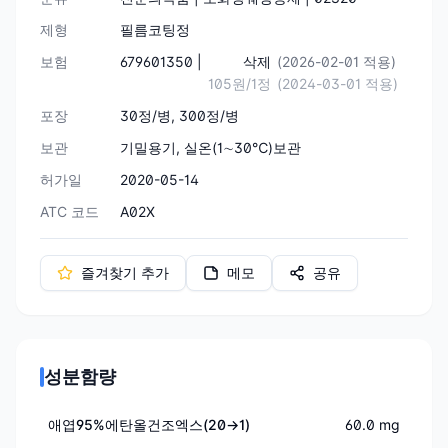
제형
필름코팅정
보험
679601350 |
삭제
(2026-02-01 적용)
105원/1정
(2024-03-01 적용)
포장
30정/병, 300정/병
보관
기밀용기, 실온(1∼30℃)보관
허가일
2020-05-14
ATC 코드
A02X
즐겨찾기 추가
메모
공유
성분함량
애엽95%에탄올건조엑스(20→1)
60.0 mg