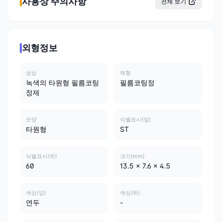
사용상 주의사항
전체 보기
외형정보
성상
제형
녹색의 타원형 필름코팅
필름코팅정
정제
모양
식별표시(앞)
타원형
ST
식별표시(뒤)
크기(mm)
60
13.5 x 7.6 x 4.5
색상(앞)
색상(뒤)
연두
-