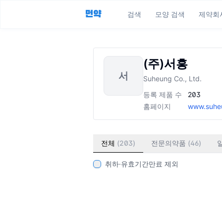
먼약
검색
모양 검색
제약회
(주)서흥
서
Suheung Co., Ltd.
등록 제품 수
203
홈페이지
www.suhe
전체
(
203
)
전문의약품
(
46
)
취하·유효기간만료 제외