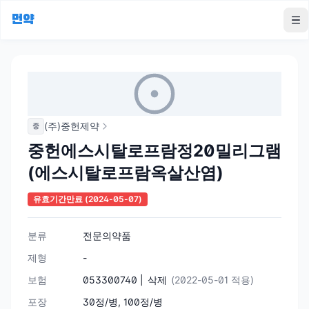
먼약
To
(주)중헌제약
중
중헌에스시탈로프람정20밀리그램
(에스시탈로프람옥살산염)
유효기간만료
(2024-05-07)
분류
전문의약품
제형
-
보험
053300740 |
삭제
(2022-05-01 적용)
포장
30정/병, 100정/병