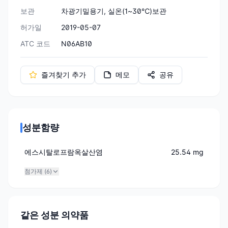
보관
차광기밀용기, 실온(1~30℃)보관
허가일
2019-05-07
ATC 코드
N06AB10
즐겨찾기 추가
메모
공유
성분함량
에스시탈로프람옥살산염
25.54 mg
첨가제 (
6
)
같은 성분 의약품