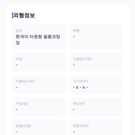
외형정보
성상
제형
흰색의 타원형 필름코팅
-
정
모양
식별표시(앞)
-
-
식별표시(뒤)
크기(mm)
-
- x - x -
색상(앞)
색상(뒤)
-
-
분할선(앞)
분할선(뒤)
-
-