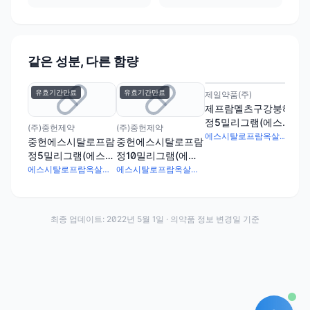
같은 성분, 다른 함량
유효기간만료
유효기간만료
제일약품(주)
제일
제프람멜츠구강붕해
제
정5밀리그램(에스시
정1
(주)중헌제약
(주)중헌제약
탈로프람옥살산염)
시
에스시탈로프람옥살산염 6.385mg
중헌에스시탈로프람
중헌에스시탈로프람
염)
정5밀리그램(에스시
정10밀리그램(에스
탈로프람옥살산염)
시탈로프람옥살산
에스시탈로프람옥살산염 6.39mg
에스시탈로프람옥살산염 12.77mg
염)
최종 업데이트:
2022년 5월 1일
· 의약품 정보 변경일 기준