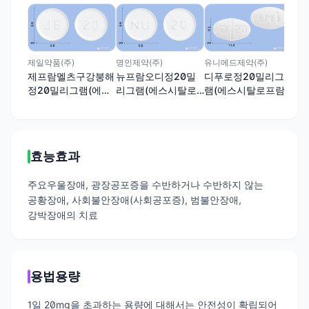
동국
넥
램
옥
제일약품(주)
명인제약(주)
유니메드제약(주)
제프람멜츠구강붕해
뉴프람오디정20밀
디푸로정20밀리그
정20밀리그램(에스
리그램(에스시탈로
램(에스시탈로프람
시탈로프람옥살산
프람옥살산염)
옥살산염)
염)
효능효과
주요우울장애, 광장공포증을 수반하거나 수반하지 않는
공황장애, 사회불안장애(사회공포증), 범불안장애,
강박장애의 치료
용법용량
1일 20mg을 초과하는 용량에 대해서는 안전성이 확립되어