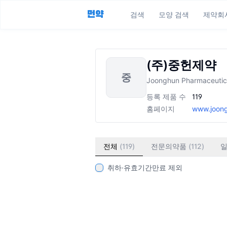
먼약
검색
모양 검색
제약회
(주)중헌제약
중
Joonghun Pharmaceutica
등록 제품 수
119
홈페이지
www.joon
전체
(
119
)
전문의약품
(
112
)
취하·유효기간만료 제외