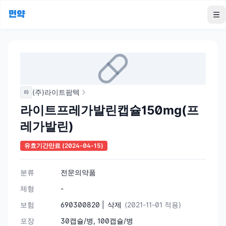
먼약
To
(주)라이트팜텍
라
라이트프레가발린캡슐150mg(프
레가발린)
유효기간만료
(2024-04-15)
분류
전문의약품
제형
-
보험
690300820 |
삭제
(2021-11-01 적용)
포장
30캡슐/병, 100캡슐/병