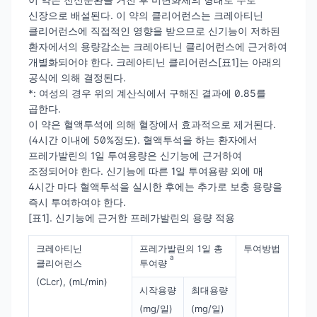
신장으로 배설된다. 이 약의 클리어런스는 크레아티닌
클리어런스에 직접적인 영향을 받으므로 신기능이 저하된
환자에서의 용량감소는 크레아티닌 클리어런스에 근거하여
개별화되어야 한다. 크레아티닌 클리어런스[표1]는 아래의
공식에 의해 결정된다.
*: 여성의 경우 위의 계산식에서 구해진 결과에 0.85를
곱한다.
이 약은 혈액투석에 의해 혈장에서 효과적으로 제거된다.
(4시간 이내에 50%정도). 혈액투석을 하는 환자에서
프레가발린의 1일 투여용량은 신기능에 근거하여
조정되어야 한다. 신기능에 따른 1일 투여용량 외에 매
4시간 마다 혈액투석을 실시한 후에는 추가로 보충 용량을
즉시 투여하여야 한다.
[표1]. 신기능에 근거한 프레가발린의 용량 적용
크레아티닌
프레가발린의 1일 총
투여방법
a
클리어런스
투여량
(CLcr), (mL/min)
시작용량
최대용량
(mg/일)
(mg/일)