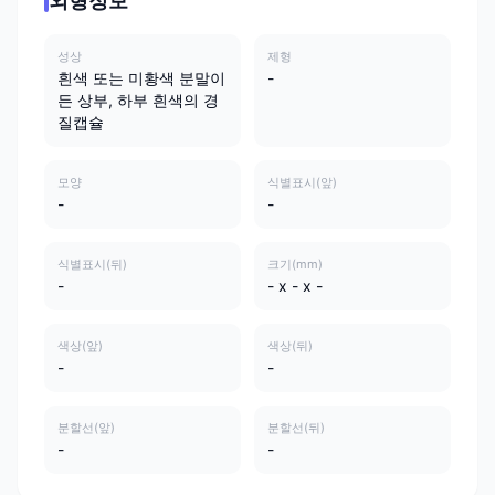
외형정보
성상
제형
흰색 또는 미황색 분말이
-
든 상부, 하부 흰색의 경
질캡슐
모양
식별표시(앞)
-
-
식별표시(뒤)
크기(mm)
-
- x - x -
색상(앞)
색상(뒤)
-
-
분할선(앞)
분할선(뒤)
-
-