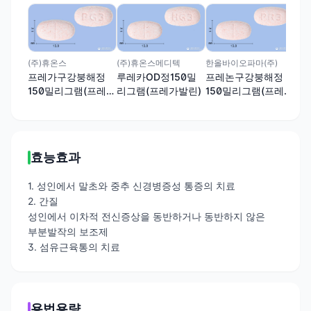
지엘
리
15
발린
(주)휴온스
(주)휴온스메디텍
한올바이오파마(주)
프레가구강붕해정
루레카OD정150밀
프레논구강붕해정
150밀리그램(프레가
리그램(프레가발린)
150밀리그램(프레가
발린)
발린)
효능효과
1. 성인에서 말초와 중추 신경병증성 통증의 치료
2. 간질
성인에서 이차적 전신증상을 동반하거나 동반하지 않은
부분발작의 보조제
3. 섬유근육통의 치료
용법용량