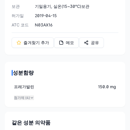
보관
기밀용기, 실온(15~30℃)보관
허가일
2019-04-15
ATC 코드
N03AX16
즐겨찾기 추가
메모
공유
성분함량
프레가발린
150.0 mg
첨가제 (
4
)
같은 성분 의약품