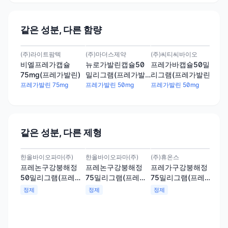
같은 성분, 다른 함량
(주)라이트팜텍
(주)마더스제약
(주)씨티씨바이오
(주
비엘프레가캡슐
뉴로가발린캡슐50
프레가바캡슐50밀
프
75mg(프레가발린)
밀리그램(프레가발
리그램(프레가발린)
리
린)
프레가발린 75mg
프레가발린 50mg
프레가발린 50mg
프레
같은 성분, 다른 제형
한올바이오파마(주)
한올바이오파마(주)
(주)휴온스
(주
프레논구강붕해정
프레논구강붕해정
프레가구강붕해정
루
50밀리그램(프레가
75밀리그램(프레가
75밀리그램(프레가
그램
발린)
발린)
발린)
정제
정제
정제
정