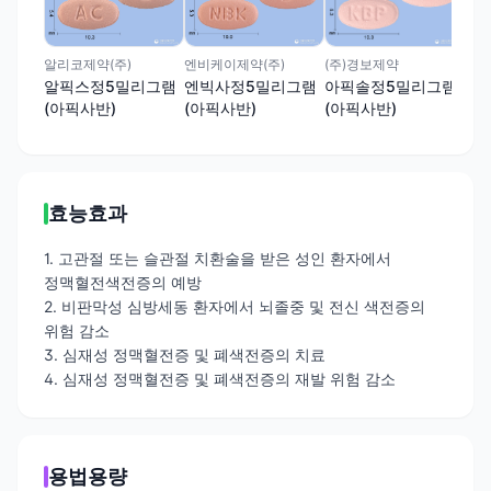
에
램(
(주)경보제약
알리코제약(주)
엔비케이제약(주)
아픽솔정5밀리그램
알픽스정5밀리그램
엔빅사정5밀리그램
(아픽사반)
(아픽사반)
(아픽사반)
효능효과
1. 고관절 또는 슬관절 치환술을 받은 성인 환자에서
정맥혈전색전증의 예방
2. 비판막성 심방세동 환자에서 뇌졸중 및 전신 색전증의
위험 감소
3. 심재성 정맥혈전증 및 폐색전증의 치료
4. 심재성 정맥혈전증 및 폐색전증의 재발 위험 감소
용법용량