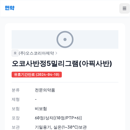
먼약
To
(주)오스코리아제약
오
오코사반정5밀리그램(아픽사반)
유효기간만료
(2024-04-10)
분류
전문의약품
제형
-
보험
비보험
포장
60정/상자[(10정/PTP×6)]
보관
기밀용기, 실온(1~30℃)보관