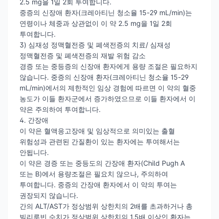
2.5 mg을 1일 2회 투여합니다.
중증의 신장애 환자(크레아티닌 청소율 15-29 mL/min)는
연령이나 체중과 상관없이 이 약 2.5 mg을 1일 2회
투여합니다.
3) 심재성 정맥혈전증 및 폐색전증의 치료/ 심재성
정맥혈전증 및 폐색전증의 재발 위험 감소
경증 또는 중등증의 신장애 환자에게 용량 조절은 필요하지
않습니다. 중증의 신장애 환자(크레아티닌 청소율 15-29
mL/min)에서의 제한적인 임상 경험에 따르면 이 약의 혈중
농도가 이들 환자군에서 증가하였으므로 이들 환자에서 이
약은 주의하여 투여합니다.
4. 간장애
이 약은 혈액응고장애 및 임상적으로 의미있는 출혈
위험성과 관련된 간질환이 있는 환자에는 투여해서는
안됩니다.
이 약은 경증 또는 중등도의 간장애 환자(Child Pugh A
또는 B)에서 용량조절은 필요치 않으나, 주의하여
투여합니다. 중증의 간장애 환자에서 이 약의 투여는
권장되지 않습니다.
간의 ALT/AST가 정상범위 상한치의 2배를 초과하거나 총
빌리루빈 수치가 정상범위 상한치의 1.5배 이상인 환자는