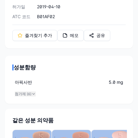
허가일
2019-04-10
ATC 코드
B01AF02
즐겨찾기 추가
메모
공유
성분함량
아픽사반
5.0 mg
첨가제 (
6
)
같은 성분 의약품
신일