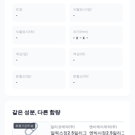
모양
식별표시(앞)
-
-
식별표시(뒤)
크기(mm)
-
- x - x -
색상(앞)
색상(뒤)
-
-
분할선(앞)
분할선(뒤)
-
-
같은 성분, 다른 함량
유효기간만료
알리코제약(주)
엔비케이제약(주)
(주
알픽스정2.5밀리그
엔빅사정2.5밀리그
리사