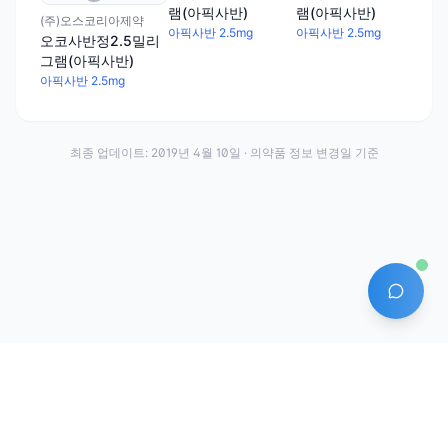
램(아픽사반)
램(아픽사반)
램(
(주)오스코리아제약
아픽사반 2.5mg
아픽사반 2.5mg
아픽
오코사반정2.5밀리
그램(아픽사반)
아픽사반 2.5mg
최종 업데이트:
2019년 4월 10일
· 의약품 정보 변경일 기준
AI 에
·
·
이용약관
개인정보처리방침
About
전화번호: 070-7761-8763 | 주소: 경기도 안산시 상록구 수인로 628-16
상호: (주)약발 | 대표자: 신승호 | 사업자등록번호: 440-87-01611 | 통신판매업신고번
호: 제2020-경기안산-1331호