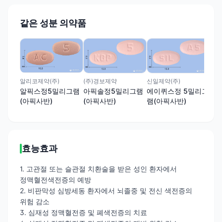
같은 성분 의약품
대웅
대
정
(주)경보제약
신일제약(주)
알리코제약(주)
아픽솔정5밀리그램
에이퀴스정 5밀리그
알픽스정5밀리그램
(아픽사반)
램(아픽사반)
(아픽사반)
효능효과
1. 고관절 또는 슬관절 치환술을 받은 성인 환자에서
정맥혈전색전증의 예방
2. 비판막성 심방세동 환자에서 뇌졸중 및 전신 색전증의
위험 감소
3. 심재성 정맥혈전증 및 폐색전증의 치료