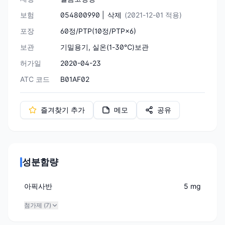
보험
054800990 |
삭제
(2021-12-01 적용)
포장
60정/PTP(10정/PTP×6)
보관
기밀용기, 실온(1-30℃)보관
허가일
2020-04-23
ATC 코드
B01AF02
즐겨찾기 추가
메모
공유
성분함량
아픽사반
5 mg
첨가제 (
7
)