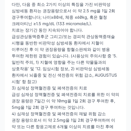
다만, 다음 중 최소 2가지 이상의 특징을 가진 비판막성
심방세동 환자는 권장용량으로서 이 약 2.5 mg을 1일 2회
경구투여합니다; 나이≥80세, 체중 ≤60kg, 혹은 혈청
크레아티닌 ≥1.5 mg/dL (133 micromole/L).
치료는 장기간 동안 지속되어야 합니다.
급성관상동맥증후군 그리고/또는 경피적 관상동맥중재술
시행을 동반한 비판막성 심방세동 환자에서 지혈이
이루어진 후 이 약 권장용량을 항혈소판제와 같이 병용
투여한 제한된 경험이 있습니다. (사용상의 주의사항 중 ‘5.
일반적 주의, 1) 지혈에 영향을 주는 다른 약물들과의
상호작용’ 및 ‘12. 임상시험 정보, 2) 비판막성 심방세동
환자에서 뇌졸중 및 전신 색전증의 위험 감소, AUGUSTUS
시험’ 항 참고)
3) 심재성 정맥혈전증 및 폐색전증의 치료
급성 심재성 정맥혈전증 및 폐색전증의 치료를 위한 이 약의
권장 용량은 7일간 이 약 10mg을 1일 2회 경구 투여한 후,
5mg을 1일 2회 경구 투여하는 것입니다.
4) 심재성 정맥혈전증 및 폐색전증의 재발 위험 감소
권장 용량으로서 이 약 2.5mg을 1일 2회 경구투여하며 이
약 또는 다른 항응고제로 6개월 이상의 치료를 마친 후에