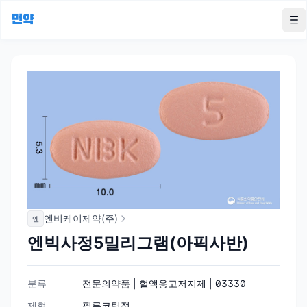
먼약
To
엔비케이제약(주)
엔
엔빅사정5밀리그램(아픽사반)
분류
전문의약품 | 혈액응고저지제 | 03330
제형
필름코팅정