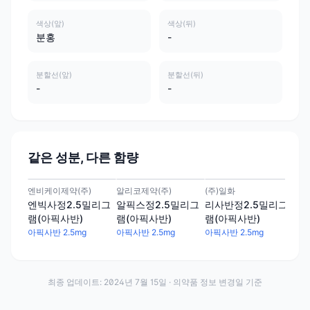
색상(앞)
색상(뒤)
분홍
-
분할선(앞)
분할선(뒤)
-
-
같은 성분, 다른 함량
엔비케이제약(주)
알리코제약(주)
(주)일화
(주
엔빅사정2.5밀리그
알픽스정2.5밀리그
리사반정2.5밀리그
아픽
램(아픽사반)
램(아픽사반)
램(아픽사반)
램(
아픽사반 2.5mg
아픽사반 2.5mg
아픽사반 2.5mg
아픽
최종 업데이트:
2024년 7월 15일
· 의약품 정보 변경일 기준