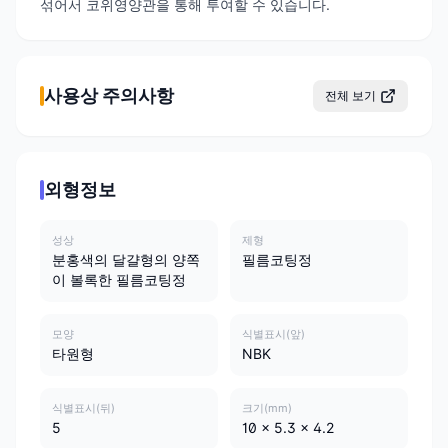
섞어서 코위영양관을 통해 투여할 수 있습니다.
사용상 주의사항
전체 보기
외형정보
성상
제형
분홍색의 달걀형의 양쪽
필름코팅정
이 볼록한 필름코팅정
모양
식별표시(앞)
타원형
NBK
식별표시(뒤)
크기(mm)
5
10 x 5.3 x 4.2