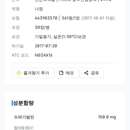
제형
나정
보험
643903570 |
561원/1정
(2017-10-01 적용)
포장
30정/병
보관
기밀용기, 실온(1-30℃)보관
허가일
2017-07-20
ATC 코드
N03AX16
즐겨찾기 추가
메모
공유
성분함량
프레가발린
150.0 mg
첨가제 (
5
)