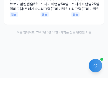
뉴로가발린캡슐50
프레가바캡슐50밀
프레가바캡슐25밀
루
밀리그램(프레가발
리그램(프레가발린)
리그램(프레가발린)
그램
린)
캡슐
캡슐
캡슐
캡
최종 업데이트:
2025년 3월 18일
· 의약품 정보 변경일 기준
AI 에
·
·
이용약관
개인정보처리방침
About
전화번호: 070-7761-8763 | 주소: 경기도 안산시 상록구 수인로 628-16
상호: (주)약발 | 대표자: 신승호 | 사업자등록번호: 440-87-01611 | 통신판매업신고번
호: 제2020-경기안산-1331호
©
2026
Yakppal, Inc. All rights reserved.