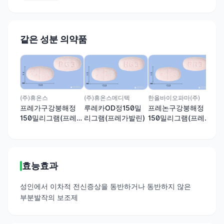
같은 성분 의약품
지엘
리
15
발린
(주)휴온스
(주)휴온스메디텍
한올바이오파마(주)
프레가구강붕해정
루레카OD정150밀
프레논구강붕해정
150밀리그램(프레가
리그램(프레가발린)
150밀리그램(프레가
발린)
발린)
효능효과
성인에서 이차적 전신증상을 동반하거나 동반하지 않은
부분발작의 보조제