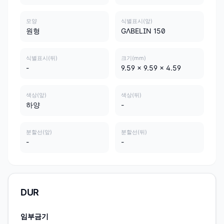
모양
식별표시(앞)
원형
GΛBELIN 150
식별표시(뒤)
크기(mm)
-
9.59 x 9.59 x 4.59
색상(앞)
색상(뒤)
하양
-
분할선(앞)
분할선(뒤)
-
-
DUR
임부금기