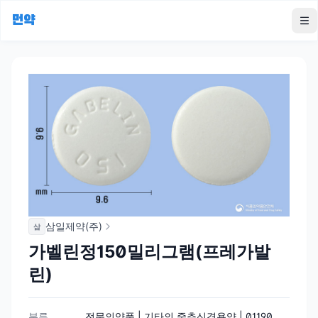
먼약
To
삼일제약(주)
삼
가벨린정150밀리그램(프레가발
린)
분류
전문의약품 | 기타의 중추신경용약 | 01190