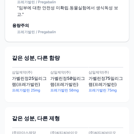
프레가발린 / Pregabalin
"임부에 대한 안전성 미확립.동물실험에서 생식독성 보
고."
용량주의
프레가발린 / Pregabalin
같은 성분, 다른 함량
삼일제약(주)
삼일제약(주)
삼일제약(주)
한올
가벨린정25밀리그
가벨린정50밀리그
가벨린정75밀리그
프
램(프레가발린)
램(프레가발린)
램(프레가발린)
75
발린
프레가발린 25mg
프레가발린 50mg
프레가발린 75mg
프레
같은 성분, 다른 제형
(주)마더스제약
(주)씨티씨바이오
(주)씨티씨바이오
(주