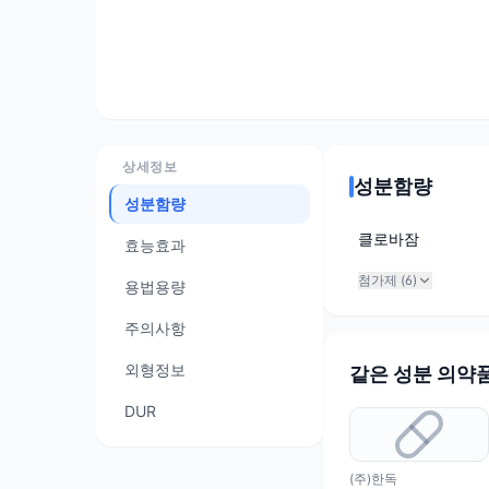
상세정보
성분함량
성분함량
클로바잠
효능효과
첨가제 (
6
)
용법용량
주의사항
외형정보
같은 성분 의약
DUR
(주)한독