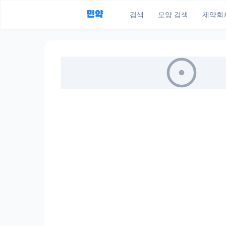
먼약
검색
모양 검색
제약회