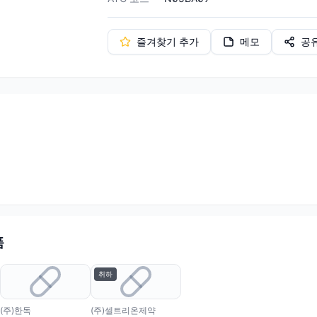
즐겨찾기 추가
메모
공
품
취하
(주)한독
(주)셀트리온제약