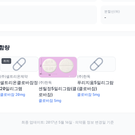
분할선(뒤)
-
 함량
취하
(주)셀트리온제약
(주)한독
셀트리온클로바잠정
푸리지움5밀리그람
(주)한독
20밀리그램
(클로바잠)
센틸정5밀리그람(클
로바잠)
클로바잠 20mg
클로바잠 5mg
클로바잠 5mg
최종 업데이트:
2017년 5월 16일
· 의약품 정보 변경일 기준