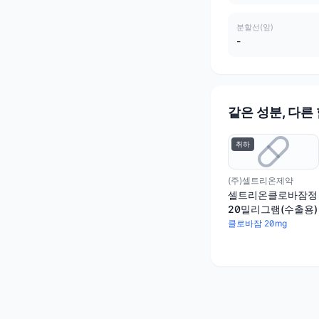
분할선(앞)
-
같은 성분, 다른
취하
(주)셀트리온제약
셀트리온클로바잠정
20밀리그램(수출용)
클로바잠 20mg