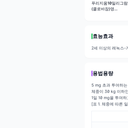
푸리지움10밀리그람
(클로바잠)영
문:Frisium10mg
효능효과
2세 이상의 레녹스-
용법용량
5 mg 초과 투여하는
체중이 30 kg 이하
1일 10 mg을 투여
[표 1. 체중에 따른