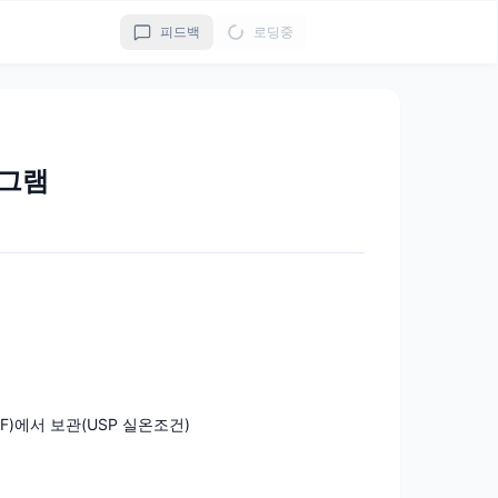
피드백
로딩중
그램
7°F)에서 보관(USP 실온조건)