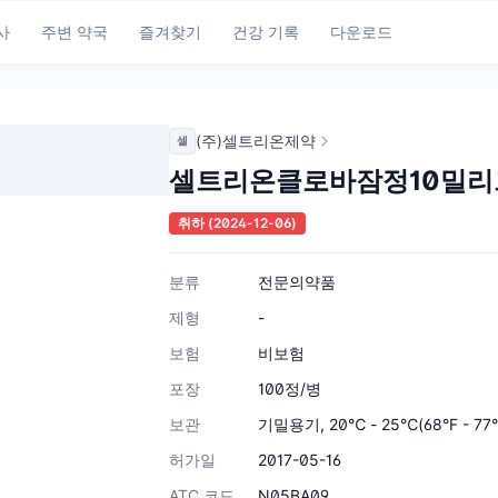
사
주변 약국
즐겨찾기
건강 기록
다운로드
(주)셀트리온제약
셀
셀트리온클로바잠정10밀리
취하
(2024-12-06)
분류
전문의약품
제형
-
보험
비보험
포장
100정/병
보관
기밀용기, 20℃ - 25℃(68°F - 7
허가일
2017-05-16
ATC 코드
N05BA09