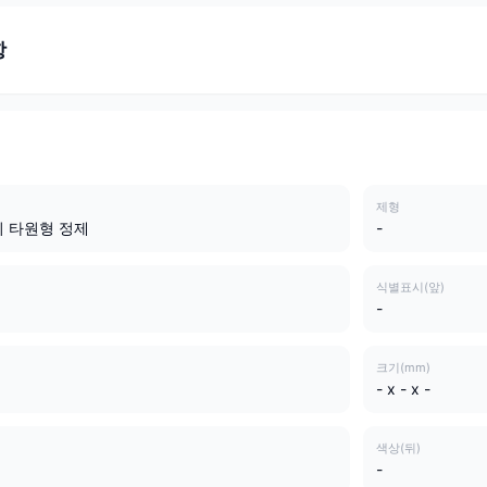
항
제형
의 타원형 정제
-
식별표시(앞)
-
크기(mm)
- x - x -
색상(뒤)
-