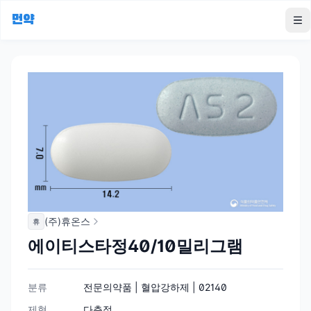
먼약
To
(주)휴온스
휴
에이티스타정40/10밀리그램
분류
전문의약품 | 혈압강하제 | 02140
제형
다층정