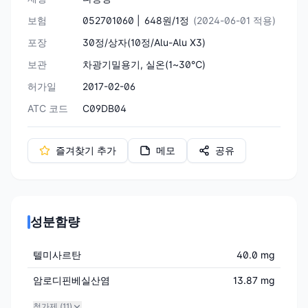
보험
052701060 |
648원/1정
(2024-06-01 적용)
포장
30정/상자(10정/Alu-Alu X3)
보관
차광기밀용기, 실온(1~30℃)
허가일
2017-02-06
ATC 코드
C09DB04
즐겨찾기 추가
메모
공유
성분함량
텔미사르탄
40.0 mg
암로디핀베실산염
13.87 mg
첨가제 (
11
)