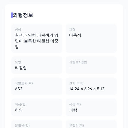
외형정보
성상
제형
흰색과 연한 파란색의 양
다층정
면이 볼록한 타원형 이중
정
모양
식별표시(앞)
타원형
-
식별표시(뒤)
크기(mm)
ΛS2
14.24 x 6.96 x 5.12
색상(앞)
색상(뒤)
하양
파랑
분할선(앞)
분할선(뒤)