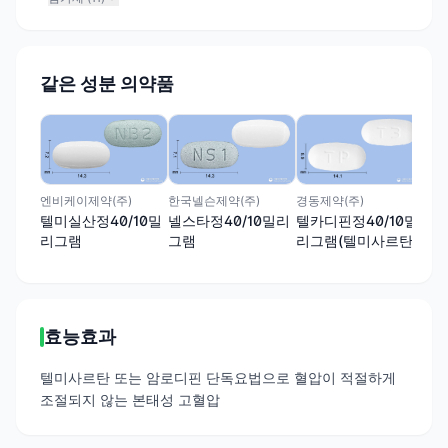
같은 성분 의약품
제일
텔미
밀
경동제약(주)
엔비케이제약(주)
한국넬슨제약(주)
텔카디핀정40/10밀
텔미실산정40/10밀
넬스타정40/10밀리
리그램(텔미사르탄,
리그램
그램
암로디핀)
효능효과
텔미사르탄 또는 암로디핀 단독요법으로 혈압이 적절하게
조절되지 않는 본태성 고혈압