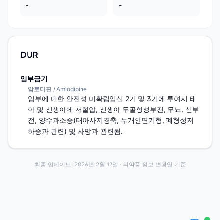
-
-
DUR
임부금기
암로디핀 / Amlodipine
임부에 대한 안전성 미확립임신 2기 및 3기에 투여시 태
아 및 신생아에 저혈압, 신생아 두골형성부전, 무뇨, 신부
전, 양수과소증(태아사지경축, 두개안면기형, 폐형성저
하증과 관련) 및 사망과 관련됨.
최종 업데이트:
2026년 2월 12일
· 의약품 정보 변경일 기준