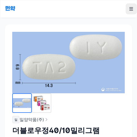
먼약
To
일양약품(주)
일
더블로우정40/10밀리그램