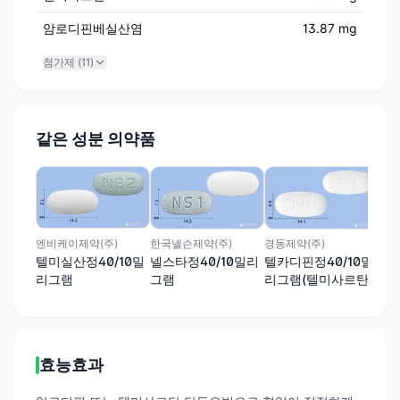
암로디핀베실산염
13.87 mg
첨가제 (
11
)
같은 성분 의약품
제일
텔미
밀
경동제약(주)
엔비케이제약(주)
한국넬슨제약(주)
텔카디핀정40/10밀
텔미실산정40/10밀
넬스타정40/10밀리
리그램(텔미사르탄,
리그램
그램
암로디핀)
효능효과