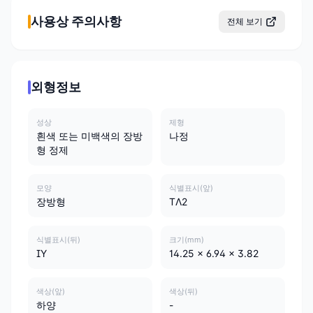
사용상 주의사항
전체 보기
외형정보
성상
제형
흰색 또는 미백색의 장방
나정
형 정제
모양
식별표시(앞)
장방형
TΛ2
식별표시(뒤)
크기(mm)
IY
14.25 x 6.94 x 3.82
색상(앞)
색상(뒤)
하양
-