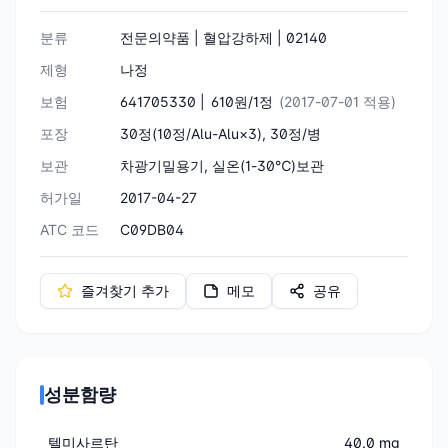
분류
전문의약품 | 혈압강하제 | 02140
제형
나정
보험
641705330 |
610원/1정
(2017-07-01 적용)
포장
30정(10정/Alu-Alu×3), 30정/병
보관
차광기밀용기, 실온(1-30℃)보관
허가일
2017-04-27
ATC 코드
C09DB04
즐겨찾기 추가
메모
공유
성분함량
텔미사르탄
40.0 mg