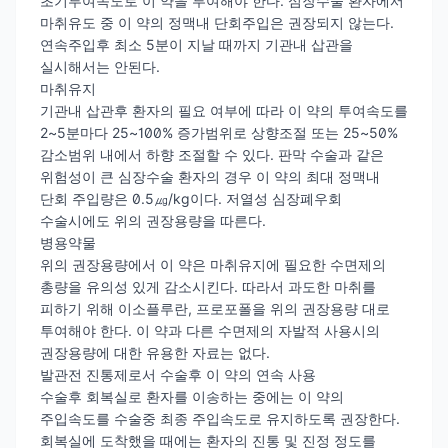
초기투여속도로 이 약을 투여해야 한다. 심장수술 환자에서
마취유도 중 이 약의 정맥내 단회주입은 권장되지 않는다.
연속주입후 최소 5분이 지날 때까지 기관내 삽관을
실시해서는 안된다.
마취유지
기관내 삽관후 환자의 필요 여부에 따라 이 약의 투여속도를
2~5분마다 25~100% 증가범위로 상향조절 또는 25~50%
감소범위 내에서 하향 조절할 수 있다. 판막 수술과 같은
위험성이 큰 심장수술 환자의 경우 이 약의 최대 정맥내
단회 주입량은 0.5㎍/kg이다. 저열성 심장폐우회
수술시에도 위의 권장용량을 따른다.
병용약물
위의 권장용량에서 이 약은 마취유지에 필요한 수면제의
총량을 유의성 있게 감소시킨다. 따라서 과도한 마취를
피하기 위해 이소플루란, 프로포폴을 위의 권장용량 대로
투여해야 한다. 이 약과 다른 수면제의 자발적 사용시의
권장용량에 대한 유용한 자료는 없다.
발관전 진통제로서 수술후 이 약의 연속 사용
수술후 회복실로 환자를 이송하는 중에는 이 약의
주입속도를 수술중 최종 주입속도로 유지하도록 권장한다.
회복실에 도착했을 때에는 환자의 진통 및 진정 정도를