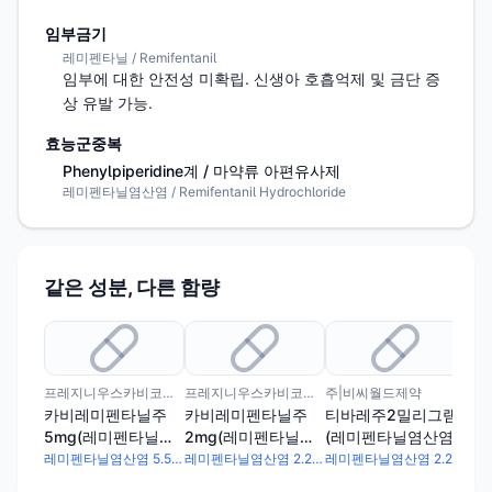
임부금기
레미펜타닐 / Remifentanil
임부에 대한 안전성 미확립. 신생아 호흡억제 및 금단 증
상 유발 가능.
효능군중복
Phenylpiperidine계 / 마약류 아편유사제
레미펜타닐염산염 / Remifentanil Hydrochloride
같은 성분, 다른 함량
프레지니우스카비코리아(주)
프레지니우스카비코리아(주)
주|비씨월드제약
주|
카비레미펜타닐주
카비레미펜타닐주
티바레주2밀리그램
티
5mg(레미펜타닐염
2mg(레미펜타닐염
(레미펜타닐염산염)
(
산염)
산염)
(수출용)
(수
레미펜타닐염산염 5.5mg
레미펜타닐염산염 2.2mg
레미펜타닐염산염 2.2mg