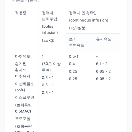
적응증
정맥내
정맥내 연속주입
단회주입
(continuous infusion)
(bolus
(㎍/kg/분)
infusion)
초기
유지속도
(㎍/kg)
투여속도
마취유도
1
0.5-1
-
환기된
(30초 이상
0.4
0.1 - 2
환자의
투여)
0.25
0.05 - 2
마취유지
0.5 - 1
0.25
0.05 - 2
아산화질소
0.5 - 1
(66%)
0.5 - 1
이소플루란
(초회용량
0.5MAC)
프로포폴
(초회용량