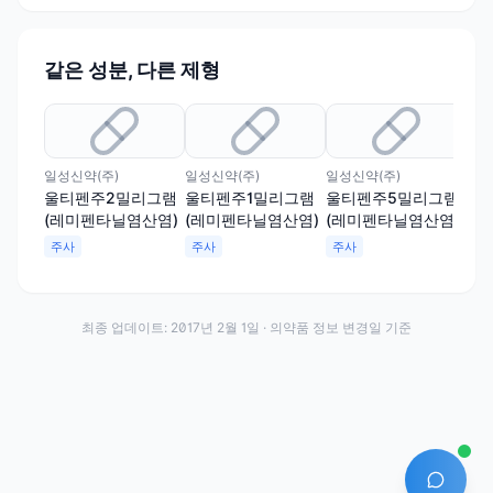
같은 성분, 다른 제형
일성신약(주)
일성신약(주)
일성신약(주)
명문
울티펜주2밀리그램
울티펜주1밀리그램
울티펜주5밀리그램
도
(레미펜타닐염산염)
(레미펜타닐염산염)
(레미펜타닐염산염)
(
주사
주사
주사
주
최종 업데이트:
2017년 2월 1일
· 의약품 정보 변경일 기준
AI 에