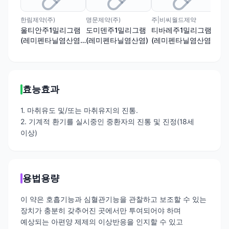
한림제약(주)
명문제약(주)
주|비씨월드제약
(주
울티안주1밀리그램
도미덴주1밀리그램
티바레주1밀리그램
티
(레미펜타닐염산염)
(레미펜타닐염산염)
(레미펜타닐염산염)
(
(수출용)
(수출용)
효능효과
1. 마취유도 및/또는 마취유지의 진통.
2. 기계적 환기를 실시중인 중환자의 진통 및 진정(18세
이상)
용법용량
이 약은 호흡기능과 심혈관기능을 관찰하고 보조할 수 있는
장치가 충분히 갖추어진 곳에서만 투여되어야 하며
예상되는 아편양 제제의 이상반응을 인지할 수 있고