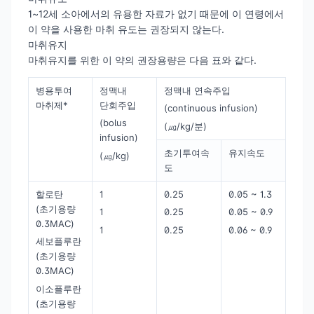
1~12세 소아에서의 유용한 자료가 없기 때문에 이 연령에서
이 약을 사용한 마취 유도는 권장되지 않는다.
마취유지
마취유지를 위한 이 약의 권장용량은 다음 표와 같다.
병용투여
정맥내
정맥내 연속주입
마취제*
단회주입
(continuous infusion)
(bolus
(㎍/kg/분)
infusion)
초기투여속
유지속도
(㎍/kg)
도
할로탄
1
0.25
0.05 ~ 1.3
(초기용량
1
0.25
0.05 ~ 0.9
0.3MAC)
1
0.25
0.06 ~ 0.9
세보플루란
(초기용량
0.3MAC)
이소플루란
(초기용량