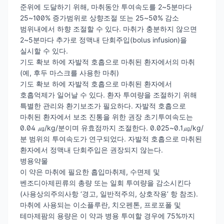
준위에 도달하기 위해, 마취동안 투여속도를 2~5분마다
25~100% 증가범위로 상향조절 또는 25~50% 감소
범위내에서 하향 조절할 수 있다. 마취가 충분하지 않으면
2~5분마다 추가로 정맥내 단회주입(bolus infusion)을
실시할 수 있다.
기도 확보 하에 자발적 호흡으로 마취된 환자에서의 마취
(예, 후두 마스크를 사용한 마취)
기도 확보 하에 자발적 호흡으로 마취된 환자에서
호흡억제가 일어날 수 있다. 환자 투여량을 조절하기 위해
특별한 관리와 환기보조가 필요하다. 자발적 호흡으로
마취된 환자에서 보조 진통을 위한 권장 초기투여속도는
0.04 ㎍/kg/분이며 유효점까지 조절한다. 0.025~0.1㎍/kg/
분 범위의 투여속도가 연구되었다. 자발적 호흡으로 마취된
환자에서 정맥내 단회주입은 권장되지 않는다.
병용약물
이 약은 마취에 필요한 흡입마취제, 수면제 및
벤조디아제핀류의 총량 또는 일회 투여량을 감소시킨다
(사용상의주의사항 ‘경고, 일반적주의, 상호작용’ 항 참조).
마취에 사용되는 이소플루란, 치오펜톤, 프로포폴 및
테마제팜의 용량은 이 약과 병용 투여할 경우에 75%까지