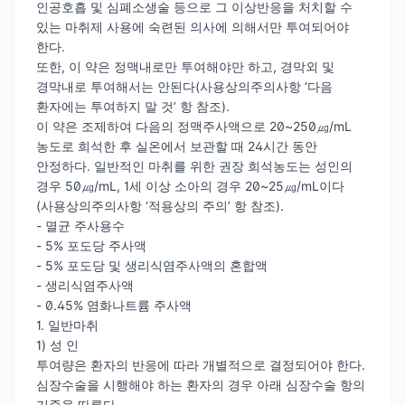
인공호흡 및 심폐소생술 등으로 그 이상반응을 처치할 수
있는 마취제 사용에 숙련된 의사에 의해서만 투여되어야
한다.
또한, 이 약은 정맥내로만 투여해야만 하고, 경막외 및
경막내로 투여해서는 안된다(사용상의주의사항 ‘다음
환자에는 투여하지 말 것’ 항 참조).
이 약은 조제하여 다음의 정맥주사액으로 20~250㎍/mL
농도로 희석한 후 실온에서 보관할 때 24시간 동안
안정하다. 일반적인 마취를 위한 권장 희석농도는 성인의
경우 50㎍/mL, 1세 이상 소아의 경우 20~25㎍/mL이다
(사용상의주의사항 ‘적용상의 주의’ 항 참조).
- 멸균 주사용수
- 5% 포도당 주사액
- 5% 포도당 및 생리식염주사액의 혼합액
- 생리식염주사액
- 0.45% 염화나트륨 주사액
1. 일반마취
1) 성 인
투여량은 환자의 반응에 따라 개별적으로 결정되어야 한다.
심장수술을 시행해야 하는 환자의 경우 아래 심장수술 항의
기준을 따른다.