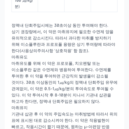
100 ㎍/kg/
분)
정맥내 단회주입시에는 30초이상 동안 투여해야 한다.
상기 권장량에서, 이 약은 마취유지에 필요한 수면제 양을
유의적으로 감소시킨다. 따라서 과다한 마취를 방지하기
위해 이소플루란과 프로포폴 용량은 상기 투여량에 따라야
한다(사용상의주의사항 ‘상호작용’ 항 참조).
마취유도
마취유도를 위해 이 약은 프로포폴, 치오펜탈 또는
이소플루란 같은 수면제와 병용하여 투여한다. 수면제를
투여한 후 이 약을 투여하면 근강직의 발생율이 감소될
것이다. 30초 이상동안의 1㎍/kg의 정맥내 단회주입 유무에
관계없이, 이 약은 0.5-1㎍/kg/분의 투여속도로 투여될 수
있다. 이 약 투여시작 후 8-10분이 지나서 기관내 삽관을
하고자 한다면, 정맥내 단회주입은 필요하지 않다.
마취유지
기관내 삽관 후 이 약의 주입속도는 마취방법에 따라서 위의
표에 표시된 대로 감소시켜야 한다. 이 약은 작용발현이
빠르고, 작용시간이 짧기 때문에, 원하는 μ-아편양 반응