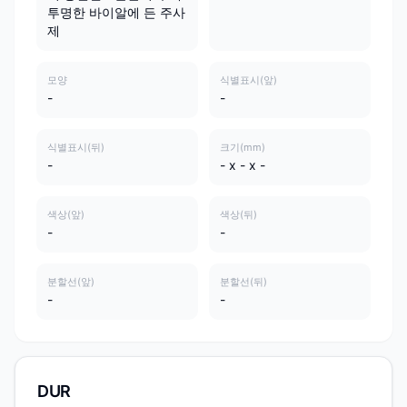
투명한 바이알에 든 주사
제
모양
식별표시(앞)
-
-
식별표시(뒤)
크기(mm)
-
- x - x -
색상(앞)
색상(뒤)
-
-
분할선(앞)
분할선(뒤)
-
-
DUR