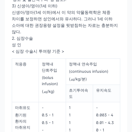
3) 신생아/영아(1세 이하)
신생아/영아(1세 이하)에서 이 약의 약물동력학은 체중
차이를 보정하면 성인에서와 유사하다. 그러나 1세 이하
소아에 대한 권장용량 설정을 뒷받침하는 자료는 충분하지
않다.
2. 심장수술
성 인
< 심장 수술시 투여량 기준 >
적응증
정맥내
정맥내 연속주입
단회주입
(continuous infusion)
(bolus
(㎍/kg/분)
infusion)
초기투여속
유지속도
(㎍/kg)
도
마취유도
-
1
-
환기된
0.5 - 1
1
0.003 - 4
환자의
0.5 - 1
1
0.01 - 4.3
마취유지
-
1
0 - 1