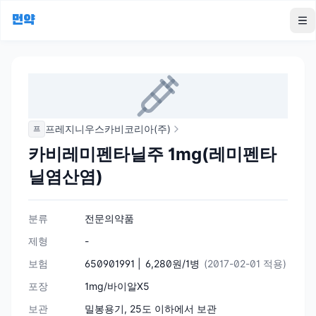
먼약
To
프레지니우스카비코리아(주)
프
카비레미펜타닐주 1mg(레미펜타
닐염산염)
분류
전문의약품
제형
-
보험
650901991 |
6,280원/1병
(2017-02-01 적용)
포장
1mg/바이알X5
보관
밀봉용기, 25도 이하에서 보관