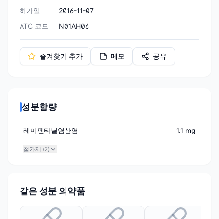
허가일
2016-11-07
ATC 코드
N01AH06
즐겨찾기 추가
메모
공유
성분함량
레미펜타닐염산염
1.1 mg
첨가제 (
2
)
같은 성분 의약품