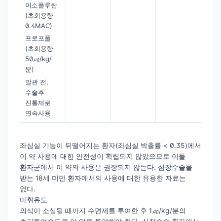
이소플루란
(초회용량
0.4MAC)
프로포폴
(초회용량
50㎍/kg/
분)
발관 전,
수술후
진통제로
연속사용
좌심실 기능이 뒤떨어지는 환자(좌심실 박출률 < 0.35)에서
이 약 사용에 대한 안전성이 확립되지 않았으므로 이들
환자군에서 이 약의 사용은 권장되지 않는다. 심장수술을
받는 18세 미만 환자에서의 사용에 대한 유용한 자료는
없다.
마취유도
의식이 소실될 때까지 수면제를 투여한 후 1㎍/kg/분의