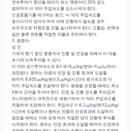
연속투여가 중단될 때까지 최소 10분마다 25% 감소
범위까지 이 약의 주입속도를 감소시켜야 한다.
인공호흡기를 제거하는 동안, 이 약의 주입속도를
증가시키지 않아야 하며 대체 진통제가 필요할 경우
보조적으로 하향조절 만을 실시하여야 한다. 고혈압, 빈맥과
같은 혈류 변화를 적절한 약물로 처치해야 한다.
3. 중환자
성 인
기계적 환기 중인 중환자의 진통 및 진정을 위해서 이 약을
초기에 단독투여할 수 있다.
이 약의 초기투여속도로 0.1~0.15㎍/kg/분(6~9㎍/㎏/h)이
권장된다. 원하는 만큼의 진정 및 진통 효과에 도달할
때까지 0.025㎍/kg/분(1.5㎍/kg/시간)의 증가속도로 이
약의 주입속도를 조절해야 한다. 용량을 조정할 때에는 최소
5분의 간격을 두어야 한다. 진정 및 진통 정도를 주의깊게
모니터링하고 규칙적으로 재평가하여 이 약의 주입속도를
적절하게 조정해야 한다. 주입속도가 0.2㎍/kg/분(12㎍/kg/
시간)에 도달했으나 원하는 만큼의 진정효과에 도달하지
않았을 때에는 아래 표에 따라 적절한 양의 진통제 투여를
시작해야 한다. 원하는 진정 효과에 도달할 때까지 진정제의
용량을 조절해야 한다. 추가적인 진통이 필요할 경우 0.025