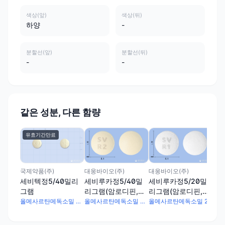
색상(앞)
색상(뒤)
하양
-
분할선(앞)
분할선(뒤)
-
-
같은 성분, 다른 함량
유효기간만료
대웅
세비
리
메
국제약품(주)
대웅바이오(주)
대웅바이오(주)
세비텍정5/40밀리
세비루카정5/40밀
세비루카정5/20밀
그램
리그램(암로디핀,올
리그램(암로디핀,올
메사르탄)
메사르탄)
올메사르탄메독소밀 40mg · 암로디핀베실산염 6.94mg
올메사르탄메독소밀 40mg · 암로디핀베실산염 6.944mg
올메사르탄메독소밀 20mg · 암로디핀베실산염 6.944mg