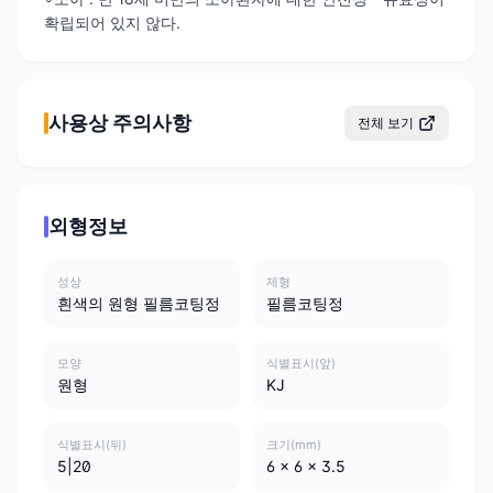
확립되어 있지 않다.
사용상 주의사항
전체 보기
외형정보
성상
제형
흰색의 원형 필름코팅정
필름코팅정
모양
식별표시(앞)
원형
KJ
식별표시(뒤)
크기(mm)
5|20
6 x 6 x 3.5