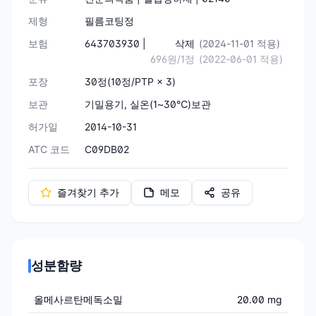
제형
필름코팅정
보험
643703930 |
삭제
(2024-11-01 적용)
696원/1정
(2022-06-01 적용)
포장
30정(10정/PTP × 3)
보관
기밀용기, 실온(1~30℃)보관
허가일
2014-10-31
ATC 코드
C09DB02
즐겨찾기 추가
메모
공유
성분함량
올메사르탄메독소밀
20.00 mg