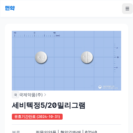
먼약
To
국제약품(주)
국
세비텍정5/20밀리그램
유효기간만료
(2024-10-31)
분류
전문의약품 | 혈압강하제 | 02140