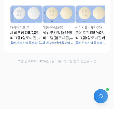
에이
올메
리
실산
대웅바이오(주)
대웅바이오(주)
에이치엘비제약(주)
메
세비루카정5/20밀
세비루카정5/40밀
올메로핀정5/40밀
리그램(암로디핀,올
리그램(암로디핀,올
리그램(암로디핀베
메사르탄)
메사르탄)
실산염, 올메사르탄
올메사르탄메독소밀 20mg · 암로디핀베실산염 6.944mg
올메사르탄메독소밀 40mg · 암로디핀베실산염 6.944mg
올메사르탄메독소밀 40mg · 암로디핀베실산염 6.944mg
메독소밀)
최종 업데이트:
2026년 2월 12일
· 의약품 정보 변경일 기준
AI 에