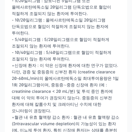
- 5/20밀리그램 : 암로디핀 5밀리그램 또는
올메사르탄메독소밀 20밀리그램 단독요법으로 혈압이
적절하게 조절되지 않는 환자에 투여한다.
- 10/20밀리그램 : 올메사르탄메독소밀 20밀리그램
단독요법으로 혈압이 적절하게 조절되지 않는 환자에
투여한다.
- 5/40밀리그램 : 5/20밀리그램으로 혈압이 적절하게
조절되지 않는 환자에 투여한다.
- 10/40밀리그램 : 5/40밀리그램으로 혈압이 적절하게
조절되지 않는 환자에 투여한다.
∘신장애 환자 : 이 약은 신장애 환자에 대한 연구가 없었다.
다만, 경증 및 중등증의 신부전 환자 (creatine clearance
20-60mL/min)의 올메사르탄메독소밀 최대투여용량은 1일
1회 20밀리그램이며, 중등증∼중증 신장애 환자 (예 :
creatinine clearance < 20 mL/분) 및 투석 중인 환자에
대해 이 약의 투여가 권장되지 않는다. 중등증의 신부전
환자에 대해 칼륨수치 및 크레아티닌 수치에 대한
모니터링이 권장된다.
∘혈관 내 유효 혈액량 감소 환자 : 혈관 내 유효 혈액량 감소
(Intravascular volume depletion)의 가능성이 있는 환자
(예, 이뇨제 투여 환자, 특히 신장애 환자)는 상태를 충분히