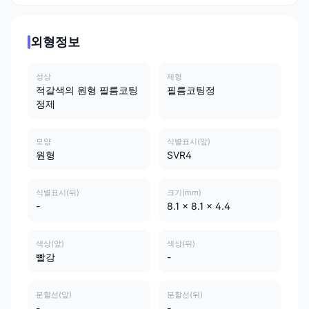
외형정보
성상
제형
적갈색의 원형 필름코팅
필름코팅정
정제
모양
식별표시(앞)
원형
SVR4
식별표시(뒤)
크기(mm)
-
8.1 x 8.1 x 4.4
색상(앞)
색상(뒤)
빨강
-
분할선(앞)
분할선(뒤)
-
-