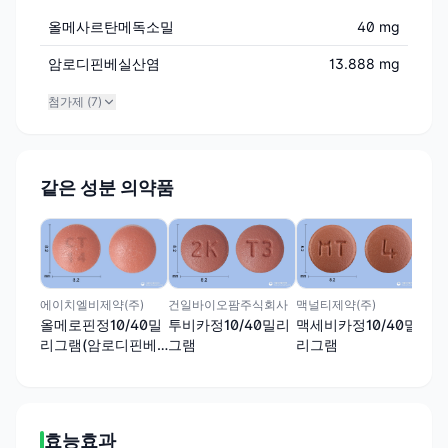
올메사르탄메독소밀
40 mg
암로디핀베실산염
13.888 mg
첨가제 (
7
)
같은 성분 의약품
아주
세바
그
에이치엘비제약(주)
건일바이오팜주식회사
맥널티제약(주)
올메로핀정10/40밀
투비카정10/40밀리
맥세비카정10/40밀
리그램(암로디핀베
그램
리그램
실산염, 올메사르탄
메독소밀)
효능효과