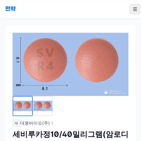
먼약
To
대웅바이오(주)
대
세비루카정10/40밀리그램(암로디