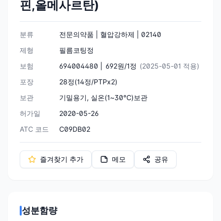
핀,올메사르탄)
분류
전문의약품 | 혈압강하제 | 02140
제형
필름코팅정
보험
694004480 |
692원/1정
(2025-05-01 적용)
포장
28정(14정/PTPⅹ2)
보관
기밀용기, 실온(1~30℃)보관
허가일
2020-05-26
ATC 코드
C09DB02
즐겨찾기 추가
메모
공유
성분함량