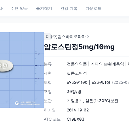
사
주변 약국
즐겨찾기
건강 기록
다운로드
(주)킵스바이오파마
킵
암로스틴정5mg/10mg
분류
전문의약품 | 기타의 순환계용약 | 0
제형
필름코팅정
보험
693201100 |
623원/1정
(2025-0
포장
30정/병
보관
기밀용기, 실온(1~30℃)보관
허가일
2014-10-02
ATC 코드
C10BX03