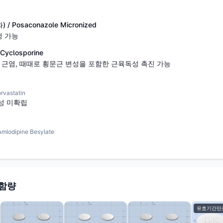
Posaconazole Micronized
 가능
closporine
 근염, 때때로 횡문근 변성을 포함한 근육독성 촉진 가능
astatin
성 미확립
dipine Besylate
 함량
유효기간만