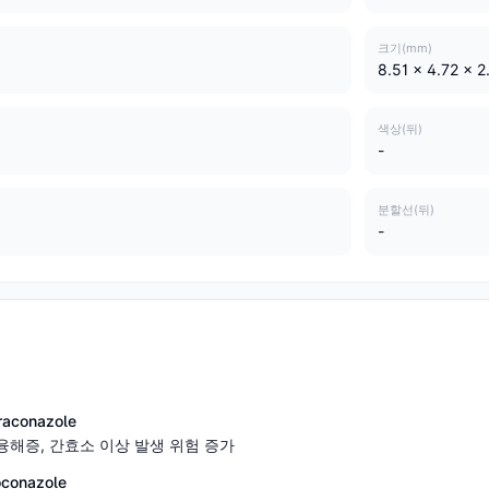
크기(mm)
8.51 x 4.72 x 2
색상(뒤)
-
분할선(뒤)
-
aconazole
융해증, 간효소 이상 발생 위험 증가
conazole