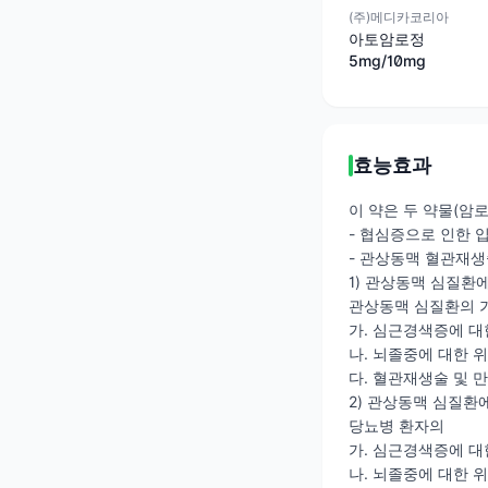
(주)메디카코리아
아토암로정
5mg/10mg
효능효과
이 약은 두 약물(암
- 협심증으로 인한 
- 관상동맥 혈관재생
1) 관상동맥 심질환
관상동맥 심질환의 가
가. 심근경색증에 대
나. 뇌졸중에 대한 
다. 혈관재생술 및 
2) 관상동맥 심질환
당뇨병 환자의
가. 심근경색증에 대
나. 뇌졸중에 대한 