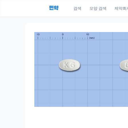
먼약
검색
모양 검색
제약회