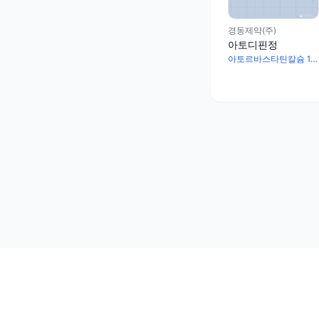
경동제약(주)
아토디핀정
아토르바스타틴칼슘 10.85mg · 암로디핀베실산염 6.94mg
상호: (주)