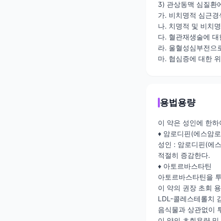
3) 관상동맥 심질환
가. 비치명적 심근경
나. 치명적 및 비치
다. 혈관재생술에 대
라. 울혈성심부전으로
마. 협심증에 대한 
용법용량
이 약은 성인에 한하
♦ 암로디핀(에스암로
성인 : 암로디핀(에스
적절히 증감한다.
♦ 아토르바스타틴
아토르바스타틴을 투여
이 약의 권장 초회 용량
LDL-콜레스테롤치 감
음식물과 상관없이 투
이 약의 초회용량 및