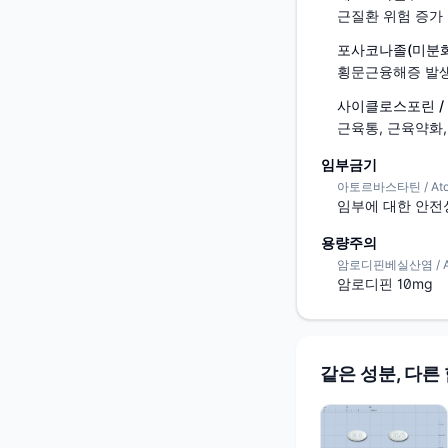
근질환 위험 증가
포사코나졸(미분화) / 
횡문근융해증 발생
사이클로스포린 / Cy
근육통, 근육약화,
임부금기
아토르바스타틴 / Atorv
임부에 대한 안전
용량주의
암로디핀베실산염 / Amlo
암로디핀 10mg
같은 성분, 다른