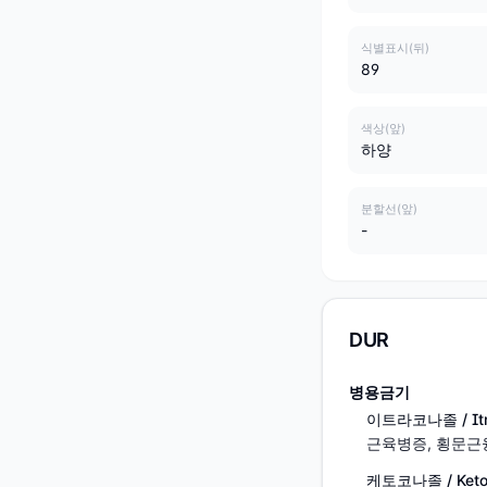
식별표시(뒤)
89
색상(앞)
하양
분할선(앞)
-
DUR
병용금기
이트라코나졸 / Itr
근육병증, 횡문근
케토코나졸 / Keto