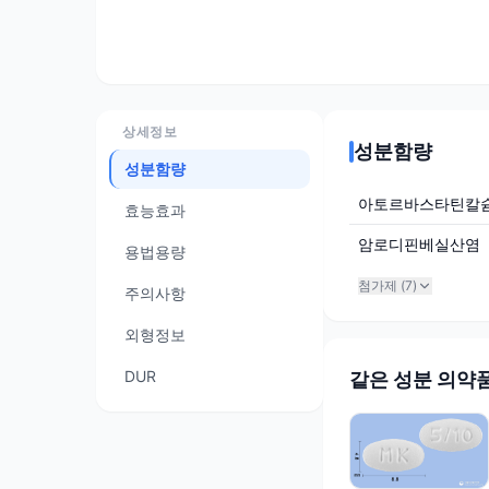
상세정보
성분함량
성분함량
아토르바스타틴칼
효능효과
암로디핀베실산염
용법용량
첨가제 (
7
)
주의사항
외형정보
DUR
같은 성분 의약