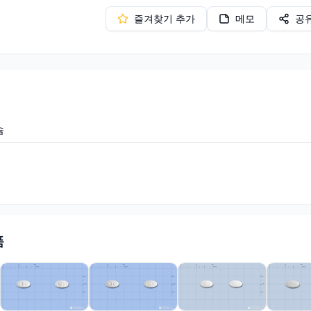
즐겨찾기 추가
메모
공
슘
품