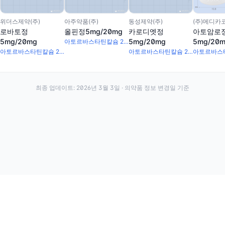
위더스제약(주)
아주약품(주)
동성제약(주)
(주)메디카
로바토정
올핀정5mg/20mg
카로디엣정
아토암로
5mg/20mg
5mg/20mg
5mg/20
아토르바스타틴칼슘 20.72mg · 암로디핀베실산염 6.94mg
아토르바스타틴칼슘 20.72mg · 암로디핀베실산염 6.94mg
아토르바스타틴칼슘 20.72mg · 암로디핀베실산염 6.94mg
최종 업데이트:
2026년 3월 3일
· 의약품 정보 변경일 기준
·
·
이용약관
개인정보처리방침
About
전화번호: 070-7761-8763 | 주소: 경기도 안산시 상록구 수인로 628-16
약발 | 대표자: 신승호 | 사업자등록번호: 440-87-01611 | 통신판매업신고번호: 제2020-경기