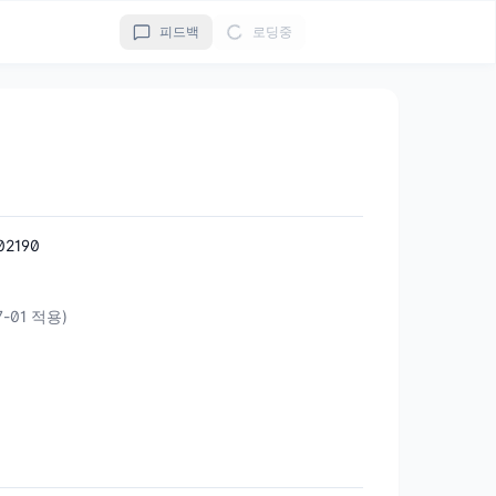
피드백
로딩중
2190
7-01 적용)