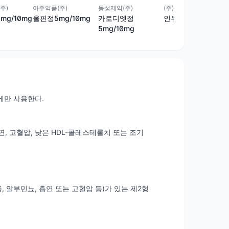
주)
아주약품(주)
동성제약(주)
(주)인트로바이오파마
g/10mg
올핀정5mg/10mg
카로디엣정
인듀엣정5mg/10mg
5mg/10mg
에만 사용한다.
, 고혈압, 낮은 HDL-콜레스테롤치 또는 조기
 알부민뇨, 흡연 또는 고혈압 등)가 있는 제2형