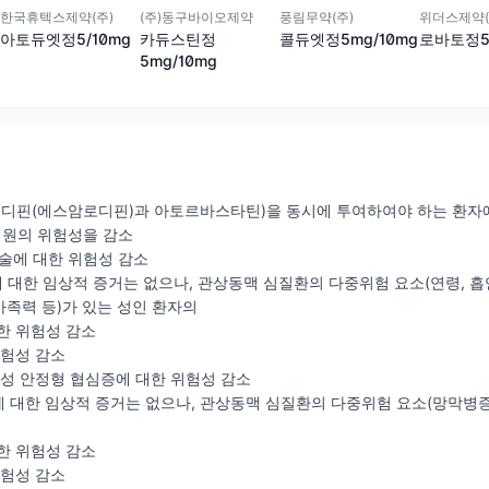
한국휴텍스제약(주)
(주)동구바이오제약
풍림무약(주)
위더스제약(
아토듀엣정5/10mg
카듀스틴정
콜듀엣정5mg/10mg
로바토정5m
5mg/10mg
로디핀(에스암로디핀)과 아토르바스타틴)을 동시에 투여하여야 하는 환자
입원의 위험성을 감소
술에 대한 위험성 감소
에 대한 임상적 증거는 없으나, 관상동맥 심질환의 다중위험 요소(연령, 흡연
족력 등)가 있는 성인 환자의
한 위험성 감소
위험성 감소
만성 안정형 협심증에 대한 위험성 감소
에 대한 임상적 증거는 없으나, 관상동맥 심질환의 다중위험 요소(망막병증,
한 위험성 감소
위험성 감소