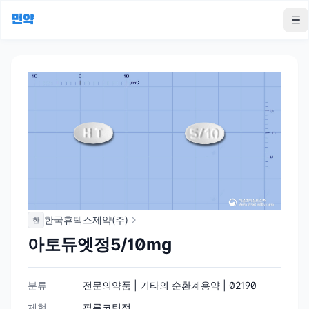
먼약
To
한국휴텍스제약(주)
한
아토듀엣정5/10mg
분류
전문의약품 | 기타의 순환계용약 | 02190
제형
필름코팅정