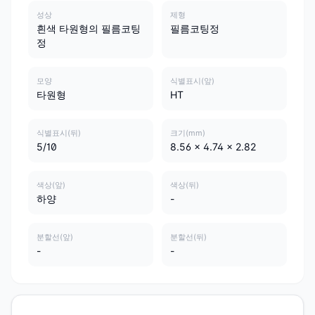
성상
제형
흰색 타원형의 필름코팅
필름코팅정
정
모양
식별표시(앞)
타원형
HT
식별표시(뒤)
크기(mm)
5/10
8.56 x 4.74 x 2.82
색상(앞)
색상(뒤)
하양
-
분할선(앞)
분할선(뒤)
-
-