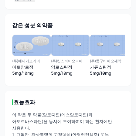
같은 성분 의약품
풍림
콜듀
(주)킵스바이오파마
(주)동구바이오제약
(주)메디카코리아
암로스틴정
카듀스틴정
아토암로정
5mg/10mg
5mg/10mg
5mg/10mg
효능효과
이 약은 두 약물(암로디핀(에스암로디핀)과
아토르바스타틴)을 동시에 투여하여야 하는 환자에만
사용한다.
1. 고혈압, 관상동맥의 고정폐쇄(안정형협심증) 또는