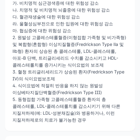
가. 비치명적 심근경색증에 대한 위험성 감소
나. 치명적 및 비치명적 뇌졸중에 대한 위험성 감소
다. 혈관재생술에 대한 위험성 감소
라. 울혈성심부전으로 인한 입원에 대한 위험성 감소
마. 협심증에 대한 위험성 감소
2. 원발성 고콜레스테롤혈증(이형접합 가족형 및 비가족형)
및 복합형(혼합형) 이상지질혈증(Fredrickson Type Ⅱa 및
Ⅱb형) 환자의 상승된 총 콜레스테롤, LDL-콜레스테롤,
아포-B 단백, 트리글리세리드 수치를 감소시키고 HDL-
콜레스테롤치를 증가시키는 식이요법의 보조제
3. 혈청 트리글리세리드가 상승된 환자(Fredrickson Type
IV)의 식이요법보조제
4. 식이요법에 적절히 반응을 하지 않는 원발성
이상베타지질단백혈증(Fredrickson Type III)
5. 동형접합 가족형 고콜레스테롤혈증 환자의 총
콜레스테롤, LDL-콜레스테롤치를 감소시키기 위해 다른
지질저하제(예: LDL-성분채집술)와 병용하거나, 이런
지질저하제로의 치료가 불가능한 경우