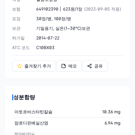
보험
649102390 |
623원/1정
(2023-09-05 적용)
포장
30정/병, 100정/병
보관
기밀용기, 실온(1~30℃)보관
허가일
2014-07-22
ATC 코드
C10BX03
즐겨찾기 추가
메모
공유
성분함량
아토르바스타틴칼슘
10.36 mg
암로디핀베실산염
6.94 mg
첨가제 (
7
)