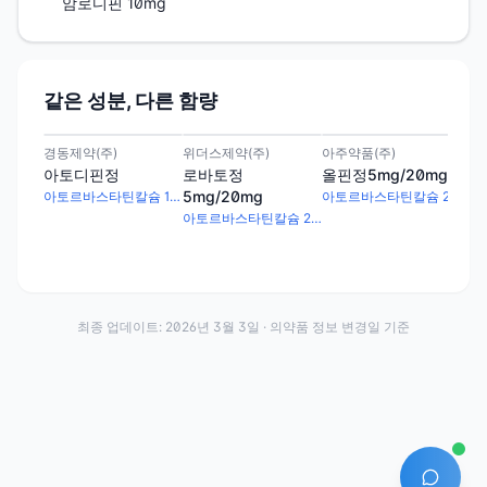
암로디핀 10mg
같은 성분, 다른 함량
경동제약(주)
위더스제약(주)
아주약품(주)
동성
아토디핀정
로바토정
올핀정5mg/20mg
카
5mg/20mg
5m
아토르바스타틴칼슘 10.85mg · 암로디핀베실산염 6.94mg
아토르바스타틴칼슘 20.72mg · 암로디핀베실산염 6.94mg
아토르바스타틴칼슘 20.72mg · 암로디핀베실산염 6.94mg
최종 업데이트:
2026년 3월 3일
· 의약품 정보 변경일 기준
AI 에