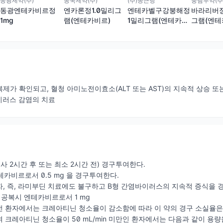
동광제약(주)
동국제약(주)
(주)종근당
풍림무약(주
동광엔테카비르정
엔카론정1.0밀리그
엔테카벨구강붕해정
바라리버정
1mg
램(엔테카비르)
1밀리그램(엔테카비
그램(엔테
르)
제가 확인되고, 혈청 아미노전이효소(ALT 또는 AST)의 지속적 상승 또
이러스 감염의 치료
(식사 2시간 후 또는 최소 2시간 전) 경구투여한다.
 엔테카비르로서 0.5 mg 을 경구투여한다.
, 즉, 라미부딘 치료에도 불구하고 B형 간염바이러스의 지속적 증식을 경
회 공복시 엔테카비르로서 1 mg
부전 환자에서는 크레아티닌 청소율이 감소함에 따라 이 약의 경구 소실율은
 크레아티닌 청소율이 50 mL/min 미만인 환자에서는 다음과 같이 용량