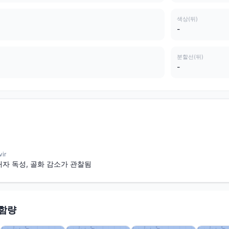
색상(뒤)
-
분할선(뒤)
-
ir
자 독성, 골화 감소가 관찰됨
 함량