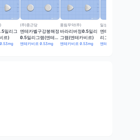
)
(주)종근당
풍림무약(주)
일성신약(주)
.5밀리그
엔테카벨구강붕해정
바라리버정0.5밀리
엔테크루드정0.5밀
비르)
0.5밀리그램(엔테카
그램(엔테카비르)
리그램(엔테카비르)
비르)
.53mg
엔테카비르 0.53mg
엔테카비르 0.53mg
엔테카비르 0.53mg