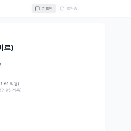
피드백
로딩중
비르)
0
11-01 적용)
-09-05 적용)