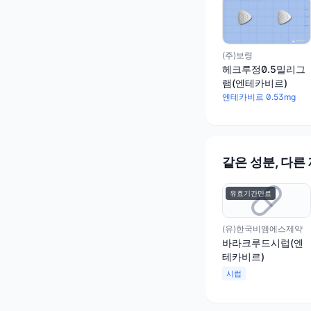
(주)보령
헤크루정0.5밀리그
램(엔테카비르)
엔테카비르 0.53mg
같은 성분, 다른
유효기간만료
(유)한국비엠에스제약
바라크루드시럽(엔
테카비르)
시럽