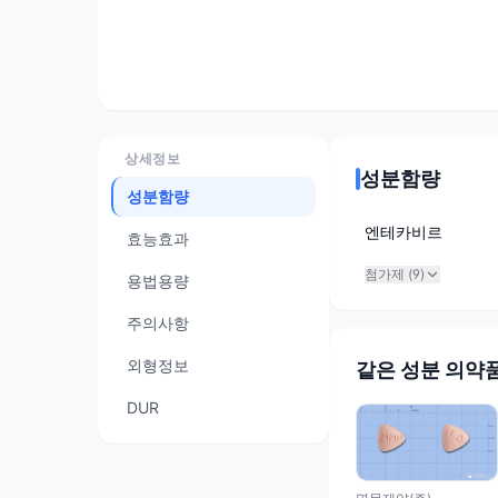
상세정보
성분함량
성분함량
엔테카비르
효능효과
첨가제 (
9
)
용법용량
주의사항
외형정보
같은 성분 의약
DUR