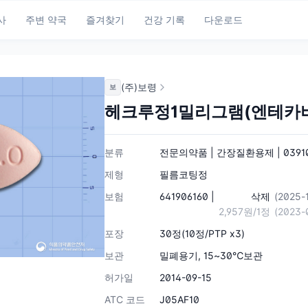
사
주변 약국
즐겨찾기
건강 기록
다운로드
(주)보령
보
헤크루정1밀리그램(엔테카
분류
전문의약품 | 간장질환용제 | 0391
제형
필름코팅정
보험
641906160 |
삭제
(2025-
2,957원/1정
(2023
포장
30정(10정/PTP x3)
보관
밀폐용기, 15~30℃보관
허가일
2014-09-15
ATC 코드
J05AF10