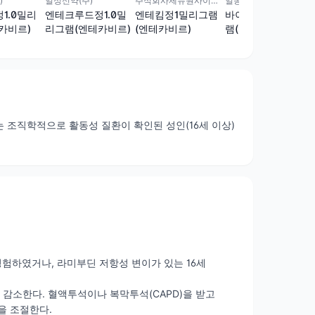
)
일성신약(주)
주식회사제뉴원사이언스
일동제약(주)
1.0밀리
엔테크루드정1.0밀
엔테킴정1밀리그램
바이큐어정1밀리그
카비르)
리그램(엔테카비르)
(엔테카비르)
램(엔테카비르)(수출
용)
는 조직학적으로 활동성 질환이 확인된 성인(16세 이상)
험하였거나, 라미부딘 저항성 변이가 있는 16세
 감소한다. 혈액투석이나 복막투석(CAPD)을 받고
을 조절한다.