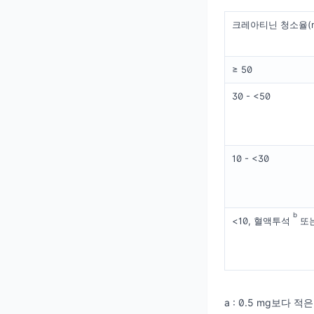
크레아티닌 청소율(mL
≥ 50
30 - <50
10 - <30
b
<10, 혈액투석
또는
a : 0.5 mg보다