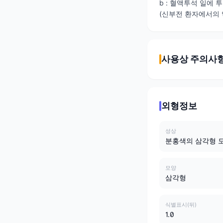
b : 혈액투석 일에 
(신부전 환자에서의 약
사용상 주의사
외형정보
성상
분홍색의 삼각형 
모양
삼각형
식별표시(뒤)
1.0