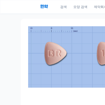
먼약
검색
모양 검색
제약회