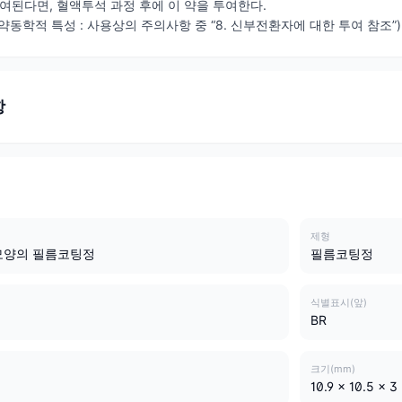
투여된다면, 혈액투석 과정 후에 이 약을 투여한다.
동학적 특성 : 사용상의 주의사항 중 “8. 신부전환자에 대한 투여 참조”)
항
제형
모양의 필름코팅정
필름코팅정
식별표시(앞)
BR
크기(mm)
10.9 x 10.5 x 3