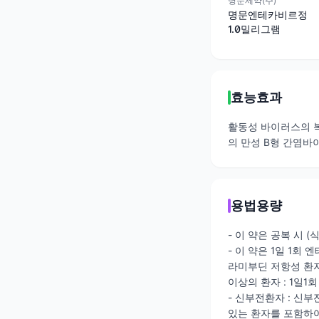
명문제약(주)
명문엔테카비르정
1.0밀리그램
효능효과
활동성 바이러스의 복
의 만성 B형 간염바
용법용량
- 이 약은 공복 시 
- 이 약은 1일 1회
라미부딘 저항성 환자
이상의 환자 : 1일1
- 신부전환자 : 신
있는 환자를 포함하여