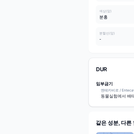
색상(앞)
분홍
분할선(앞)
-
DUR
임부금기
엔테카비르 / Entecav
동물실험에서 배태
같은 성분, 다른